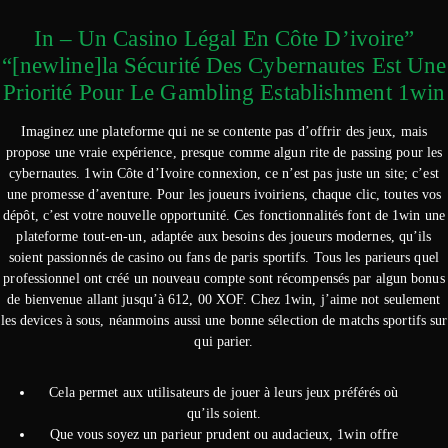
In – Un Casino Légal En Côte D’ivoire”
“[newline]la Sécurité Des Cybernautes Est Une
Priorité Pour Le Gambling Establishment 1win
Imaginez une plateforme qui ne se contente pas d’offrir des jeux, mais
propose une vraie expérience, presque comme algun rite de passing pour les
cybernautes. 1win Côte d’Ivoire connexion, ce n’est pas juste un site; c’est
une promesse d’aventure. Pour les joueurs ivoiriens, chaque clic, toutes vos
dépôt, c’est votre nouvelle opportunité. Ces fonctionnalités font de 1win une
plateforme tout-en-un, adaptée aux besoins des joueurs modernes, qu’ils
soient passionnés de casino ou fans de paris sportifs. Tous les parieurs quel
professionnel ont créé un nouveau compte sont récompensés par algun bonus
de bienvenue allant jusqu’à 612, 00 XOF. Chez 1win, j’aime not seulement
les devices à sous, néanmoins aussi une bonne sélection de matchs sportifs sur
qui parier.
Cela permet aux utilisateurs de jouer à leurs jeux préférés où
qu’ils soient.
Que vous soyez un parieur prudent ou audacieux, 1win offre