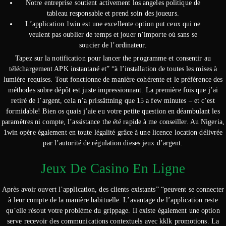
Notre entreprise soutient activement los angeles politique de
tableau responsable et prend soin des joueurs.
L’application 1win est une excellente option put ceux qui ne
veulent pas oublier de temps et jouer n’importe où sans se
soucier de l’ordinateur.
Tapez sur la notification pour lancer the programme et consentir au
téléchargement APK instantané et” “à l’installation de toutes les mises à
lumière requises. Tout fonctionne de manière cohérente et le préférence des
méthodes sobre dépôt est juste impressionnant. La première fois que j’ai
retiré de l’argent, cela n’a prissättning que 15 a few minutes – et c’est
formidable! Bien os quais j’aie eu votre petite question en déambulant les
paramètres ni compte, l’assistance the été rapide à me conseiller. Au Nigeria,
1win opère également en toute légalité grâce à une licence location délivrée
par l’autorité de régulation dieses jeux d’argent.
Jeux De Casino En Ligne
Après avoir ouvert l’application, des clients existants” “peuvent se connecter
à leur compte de la manière habituelle. L’avantage de l’application reste
qu’elle résout votre problème du grippage. Il existe également une option
serve recevoir des communications contextuels avec kklk promotions. La