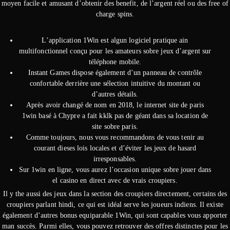
moyen facile et amusant d’obtenir des benefit, de l’argent réel ou des free of
charge spins.
L’application 1Win est algun logiciel pratique ain
multifonctionnel conçu pour les amateurs sobre jeux d’argent sur
téléphone mobile.
Instant Games dispose également d’un panneau de contrôle
confortable derrière une sélection intuitive du montant ou
d’autres détails.
Après avoir changé de nom en 2018, le internet site de paris
1win basé à Chypre a fait kklk pas de géant dans sa location de
site sobre paris.
Comme toujours, nous vous recommandons de vous tenir au
courant dieses lois locales et d’éviter les jeux de hasard
irresponsables.
Sur 1win en ligne, vous aurez l’occasion unique sobre jouer dans
el casino en direct avec de vrais croupiers.
Il y the aussi des jeux dans la section des croupiers directement, certains des
croupiers parlant hindi, ce qui est idéal serve les joueurs indiens. Il existe
également d’autres bonus equiparable 1Win, qui sont capables vous apporter
man succès. Parmi elles, vous pouvez retrouver des offres distinctes pour les