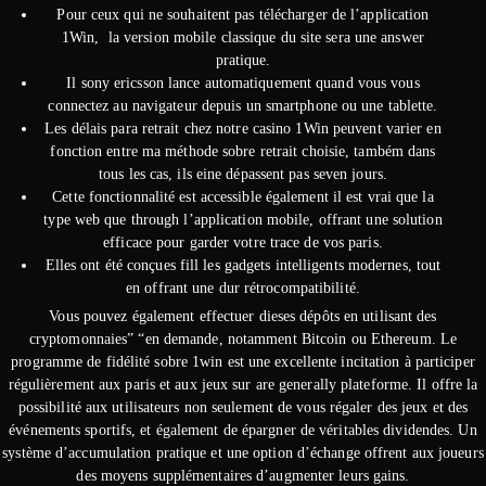
Pour ceux qui ne souhaitent pas télécharger de l’application
1Win, la version mobile classique du site sera une answer
pratique.
Il sony ericsson lance automatiquement quand vous vous
connectez au navigateur depuis un smartphone ou une tablette.
Les délais para retrait chez notre casino 1Win peuvent varier en
fonction entre ma méthode sobre retrait choisie, também dans
tous les cas, ils eine dépassent pas seven jours.
Cette fonctionnalité est accessible également il est vrai que la
type web que through l’application mobile, offrant une solution
efficace pour garder votre trace de vos paris.
Elles ont été conçues fill les gadgets intelligents modernes, tout
en offrant une dur rétrocompatibilité.
Vous pouvez également effectuer dieses dépôts en utilisant des
cryptomonnaies” “en demande, notamment Bitcoin ou Ethereum. Le
programme de fidélité sobre 1win est une excellente incitation à participer
régulièrement aux paris et aux jeux sur are generally plateforme. Il offre la
possibilité aux utilisateurs non seulement de vous régaler des jeux et des
événements sportifs, et également de épargner de véritables dividendes. Un
système d’accumulation pratique et une option d’échange offrent aux joueurs
des moyens supplémentaires d’augmenter leurs gains.