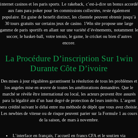
internet casinos et les paris sports. Le rakeback, c’est-à-dire un bonus accordé
aux fans para poker pour les commissions collectées, reste également
populaire. En guise de benefit distinct, les clientele peuvent obtenir jusqu’à
30 tours gratuits sur certains jeux de casino. 1Win site propose une large
gamme de paris sportifs en allant sur une variété d’événements, notamment le
soccer, le basket-ball, votre tennis, le game, le cricket ou bien d’autres
encore.
La Procédure D’inscription Sur 1win
Durante Côte D’ivoire
Des mises à jour régulières garantissent la résolution de tous les problèmes et
los angeles mise en œuvre de toutes les améliorations demandées. Que le
marché se révèle être international ou local, les acteurs peuvent être assurés
para la légalité ain d’un haut degré de protection de leurs intérêts. L’argent
sera crédité suivant le délai entre ma méthode de dépôt que vous avez choisie.
Les newbies de vitesse ou de risque peuvent parier sur la Formule 1 au cours
de la saison, de mars à novembre.
L’interface en français, l’accueil en francs CFA et le soutien via