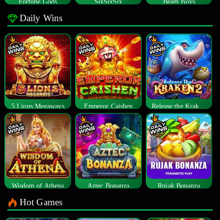
Fortune Gods
SixSixSix
Beam Boys
Daily Wins
5 Lions Megaways
Emperor Caishen
Release the Kraken 2
Wisdom of Athena
Aztec Bonanza
Rujak Bonanza
Hot Games