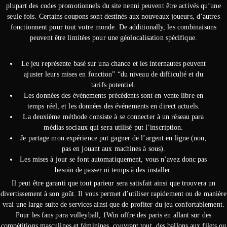
plupart des codes promotionnels du site nenni peuvent être activés qu’une
seule fois. Certains coupons sont destinés aux nouveaux joueurs, d’autres
fonctionnent pour tout votre monde. De additionally, les combinaisons
peuvent être limitées pour une géolocalisation spécifique.
Le jeu représente basé sur una chance et les internautes peuvent
ajuster leurs mises en fonction” “du niveau de difficulté et du
tarifs potentiel.
Les données des événements précédents sont en vente libre en
temps réel, et les données des événements en direct actuels.
La deuxième méthode consiste à se connecter à un réseau para
médias sociaux qui sera utilisé put l’inscription.
Je partage mon expérience put gagner de l’argent en ligne (non,
pas en jouant aux machines à sous).
Les mises à jour se font automatiquement, vous n’avez donc pas
besoin de passer ni temps à des installer.
Il peut être garanti que tout parieur sera satisfait ainsi que trouvera un
divertissement à son goût. Il vous permet d’utiliser rapidement ou de manière
vrai une large suite de services ainsi que de profiter du jeu confortablement.
Pour les fans para volleyball, 1Win offre des paris en allant sur des
compétitions masculines et féminines, couvrant tout, des ballons aux filets ou