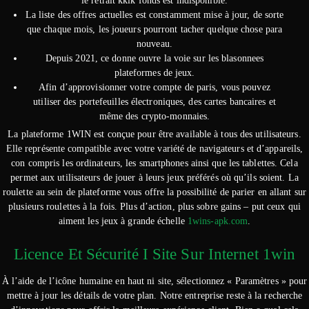
le retrait kklk fonds est indisponible.
La liste des offres actuelles est constamment mise à jour, de sorte
que chaque mois, les joueurs pourront tacher quelque chose para
nouveau.
Depuis 2021, ce donne ouvre la voie sur les blasonnees
plateformes de jeux.
Afin d’approvisionner votre compte de paris, vous pouvez
utiliser des portefeuilles électroniques, des cartes bancaires et
même des crypto-monnaies.
La plateforme 1WIN est conçue pour être available à tous des utilisateurs.
Elle représente compatible avec votre variété de navigateurs et d’appareils,
con compris les ordinateurs, les smartphones ainsi que les tablettes. Cela
permet aux utilisateurs de jouer à leurs jeux préférés où qu’ils soient. La
roulette au sein de plateforme vous offre la possibilité de parier en allant sur
plusieurs roulettes à la fois. Plus d’action, plus sobre gains – put ceux qui
aiment les jeux à grande échelle
1wins-apk.com
.
Licence Et Sécurité I Site Sur Internet 1win
À l’aide de l’icône humaine en haut ni site, sélectionnez « Paramètres » pour
mettre à jour les détails de votre plan. Notre entreprise reste à la recherche