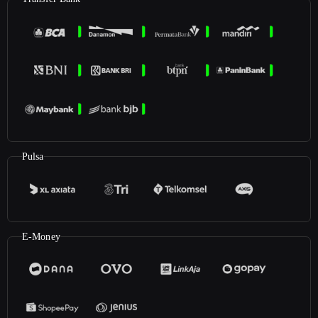
Pulsa
E-Money