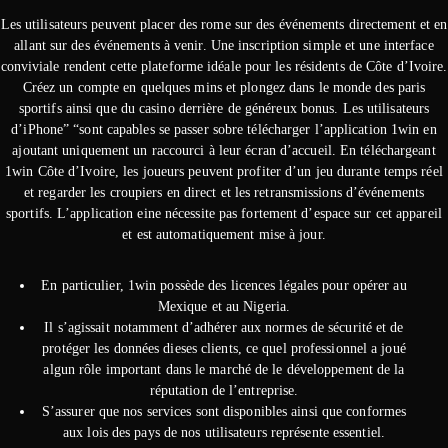
Les utilisateurs peuvent placer des rome sur des événements directement et en
allant sur des événements à venir. Une inscription simple et une interface
conviviale rendent cette plateforme idéale pour les résidents de Côte d’Ivoire.
Créez un compte en quelques mins et plongez dans le monde des paris
sportifs ainsi que du casino derrière de généreux bonus. Les utilisateurs
d’iPhone” “sont capables se passer sobre télécharger l’application 1win en
ajoutant uniquement un raccourci à leur écran d’accueil. En téléchargeant
1win Côte d’Ivoire, les joueurs peuvent profiter d’un jeu durante temps réel
et regarder les croupiers en direct et les retransmissions d’événements
sportifs. L’application eine nécessite pas fortement d’espace sur cet appareil
et est automatiquement mise à jour.
En particulier, 1win possède des licences légales pour opérer au
Mexique et au Nigeria.
Il s’agissait notamment d’adhérer aux normes de sécurité et de
protéger les données dieses clients, ce quel professionnel a joué
algun rôle important dans le marché de le développement de la
réputation de l’entreprise.
S’assurer que nos services sont disponibles ainsi que conformes
aux lois des pays de nos utilisateurs représente essentiel.