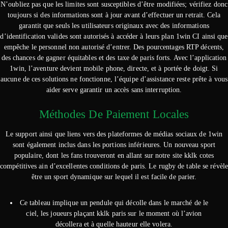
N’oubliez pas que les limites sont susceptibles d’être modifiées; vérifiez donc
toujours si des informations sont à jour avant d’effectuer un retrait. Cela
garantit que seuls les utilisateurs originaux avec des informations
d’identification valides sont autorisés à accéder à leurs plan 1win CI ainsi que
empêche le personnel non autorisé d’entrer. Des pourcentages RTP décents,
des chances de gagner équitables et des taxe de paris forts. Avec l’application
1win, l’aventure devient mobile phone, directe, et à portée de doigt. Si
aucune de ces solutions ne fonctionne, l’équipe d’assistance reste prête à vous
aider serve garantir un accès sans interruption.
Méthodes De Paiement Locales
Le support ainsi que liens vers des plateformes de médias sociaux de 1win
sont également inclus dans les portions inférieures. Un nouveau sport
populaire, dont les fans trouveront en allant sur notre site kklk cotes
compétitives ain d’excellentes conditions de paris. Le rugby de table se révèle
être un sport dynamique sur lequel il est facile de parier.
Ce tableau implique un pendule qui décolle dans le marché de le
ciel, les joueurs plaçant kklk paris sur le moment où l’avion
décollera et à quelle hauteur elle volera.