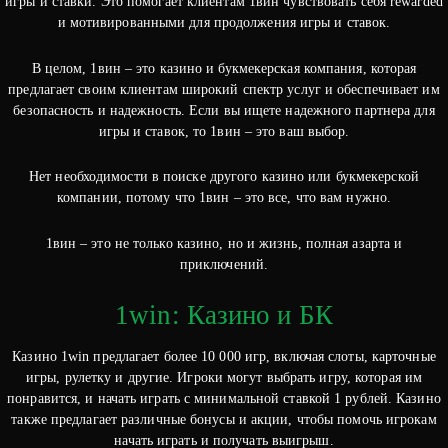
игры и ставки. Это помогает клиентам 1вин чувствовать себя rewarded
и мотивированными для продолжения игры и ставок.
В целом, 1вин – это казино и букмекерская компания, которая
предлагает своим клиентам широкий спектр услуг и обеспечивает им
безопасность и надежность. Если вы ищете надежного партнера для
игры и ставок, то 1вин – это ваш выбор.
Нет необходимости в поиске другого казино или букмекерской
компании, потому что 1вин – это все, что вам нужно.
1вин – это не только казино, но и жизнь, полная азарта и
приключений.
1win: Казино и БК
Казино 1win предлагает более 10 000 игр, включая слоты, карточные
игры, рулетку и другие. Игроки могут выбрать игру, которая им
понравится, и начать играть с минимальной ставкой 1 рублей. Казино
также предлагает различные бонусы и акции, чтобы помочь игрокам
начать играть и получать выигрыш.