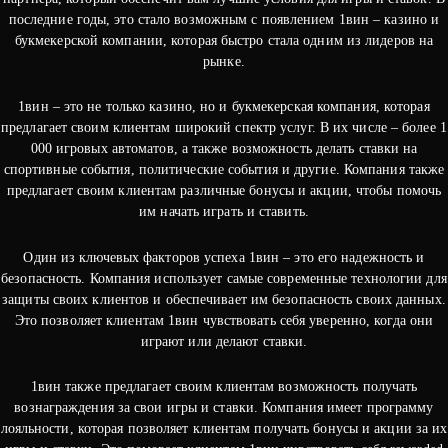
последние годы, это стало возможным с появлением 1вин – казино и
букмекерской компании, которая быстро стала одним из лидеров на
рынке.
1вин – это не только казино, но и букмекерская компания, которая
предлагает своим клиентам широкий спектр услуг. В их числе – более 1
000 игровых автоматов, а также возможность делать ставки на
спортивные события, политические события и другие. Компания также
предлагает своим клиентам различные бонусы и акции, чтобы помочь
им начать играть и ставить.
Один из ключевых факторов успеха 1вин – это его надежность и
безопасность. Компания использует самые современные технологии для
защиты своих клиентов и обеспечивает им безопасность своих данных.
Это позволяет клиентам 1вин чувствовать себя уверенно, когда они
играют или делают ставки.
1вин также предлагает своим клиентам возможность получать
вознаграждения за свои игры и ставки. Компания имеет программу
лояльности, которая позволяет клиентам получать бонусы и акции за их