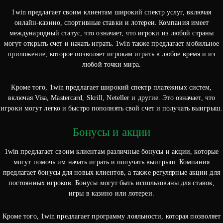
1win предлагает своим клиентам широкий спектр услуг, включая
онлайн-казино, спортивные ставки и лотереи. Компания имеет
международный статус, что означает, что игроки из любой страны
могут открыть счет и начать играть. 1win также предлагает мобильное
приложение, которое позволяет игрокам играть в любое время и из
любой точки мира.
Кроме того, 1win предлагает широкий спектр платежных систем,
включая Visa, Mastercard, Skrill, Neteller и другие. Это означает, что
игроки могут легко и быстро пополнять свой счет и получать выигрыш.
Бонусы и акции
1win предлагает своим клиентам различные бонусы и акции, которые
могут помочь им начать играть и получать выигрыш. Компания
предлагает бонусы для новых клиентов, а также регулярные акции для
постоянных игроков. Бонусы могут быть использованы для ставок,
игры в казино или лотереи.
Кроме того, 1win предлагает программу лояльности, которая позволяет