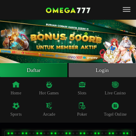
Beranda
Slot Online
Live Casino
Sportsbook
Arcade
Togel Online
Daftar
Login
Poker
Whatsapp
Home
Hot Games
Slots
Live Casino
Telegram
Sports
Arcade
Poker
Togel Online
Livechat