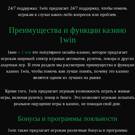
24/7 поддержка: 1win предлагает 24/7 поддержку, чтобы помочь
игрокам в случае каких-либо вопросов или проблем.
Преимущества и функции казино
1win
1вин –
1 win
это популярное онлайн-казино, которое предлагает
игрокам широкий спектр игровых автоматов, рулеток, покера и других
азартных игр. В этом разделе мы рассмотрим преимущества и функции
казино 1win, чтобы помочь вам лучше понять, почему это казино
является одним из лучших на рынке.
Кроме того, 1win предлагает игрокам возможность играть в живые
игры, включая рулетку, покер и бинго. Это позволяет игрокам испытать
реальное ощущение игры в казино, не покидая свой дом.
Бонусы и программы лояльности
1win также предлагает игрокам различные бонусы и программы