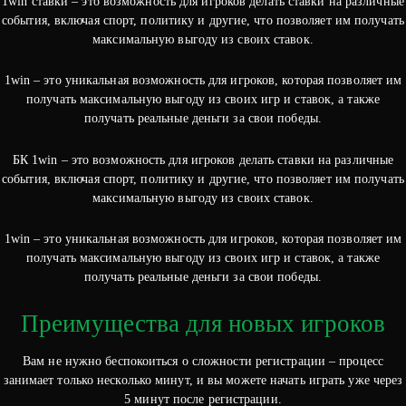
1win ставки – это возможность для игроков делать ставки на различные
события, включая спорт, политику и другие, что позволяет им получать
максимальную выгоду из своих ставок.
1win – это уникальная возможность для игроков, которая позволяет им
получать максимальную выгоду из своих игр и ставок, а также
получать реальные деньги за свои победы.
БК 1win – это возможность для игроков делать ставки на различные
события, включая спорт, политику и другие, что позволяет им получать
максимальную выгоду из своих ставок.
1win – это уникальная возможность для игроков, которая позволяет им
получать максимальную выгоду из своих игр и ставок, а также
получать реальные деньги за свои победы.
Преимущества для новых игроков
Вам не нужно беспокоиться о сложности регистрации – процесс
занимает только несколько минут, и вы можете начать играть уже через
5 минут после регистрации.