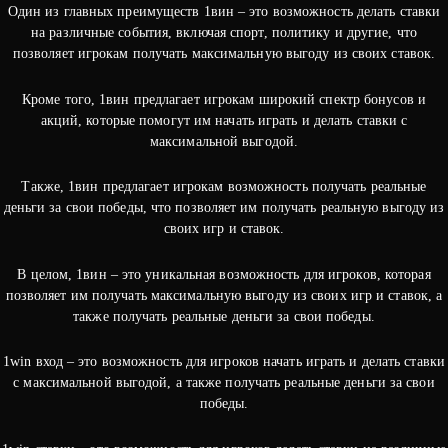
Один из главных преимуществ 1вин – это возможность делать ставки
на различные события, включая спорт, политику и другие, что
позволяет игрокам получать максимальную выгоду из своих ставок.
Кроме того, 1вин предлагает игрокам широкий спектр бонусов и
акций, которые помогут им начать играть и делать ставки с
максимальной выгодой.
Также, 1вин предлагает игрокам возможность получать реальные
деньги за свои победы, что позволяет им получать реальную выгоду из
своих игр и ставок.
В целом, 1вин – это уникальная возможность для игроков, которая
позволяет им получать максимальную выгоду из своих игр и ставок, а
также получать реальные деньги за свои победы.
1win вход – это возможность для игроков начать играть и делать ставки
с максимальной выгодой, а также получать реальные деньги за свои
победы.