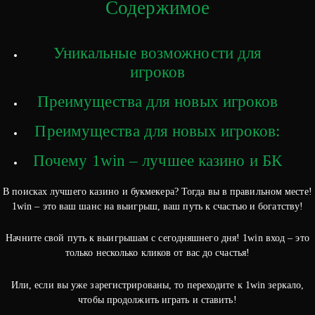
Содержимое
Уникальные возможности для
игроков
Преимущества для новых игроков
Преимущества для новых игроков:
Почему 1win – лучшее казино и БК
В поисках лучшего казино и букмекера? Тогда вы в правильном месте!
1win – это ваш шанс на выигрыш, ваш путь к счастью и богатству!
Начните свой путь к выигрышам с сегодняшнего дня! 1win вход – это
только несколько кликов от вас до счастья!
Или, если вы уже зарегистрированы, то переходите к 1win зеркало,
чтобы продолжить играть и ставить!