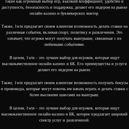
такие как огромный выбор игр, высокий коэффициент, удобство и
доступность, безопасность и поддержка, делают его лидером на рынке
онлайн-казино и букмекерских контор.
Также, 1win предлагает своим клиентам возможность делать ставки на
различные события, включая спорт, политику и развлечения. Это
означает, что игроки могут получать выигрыши, связанные с их
любимыми событиями.
В целом, 1win – это лучшее выбор для игроков, которые ищут
высококачественное онлайн-казино и БК. Его преимущества и услуги
делают его лидером на рынке.
Также, 1win предлагает своим клиентам возможность получать бонусы
и промокоды, которые могут помочь им начать играть и делать ставки с
более высокими шансами на выигрыш.
В целом, 1win – это лучшее выбор для игроков, которые ищут
высококачественное онлайн-казино и БК, которое предлагает широкий
спектр услуг и развлечений.