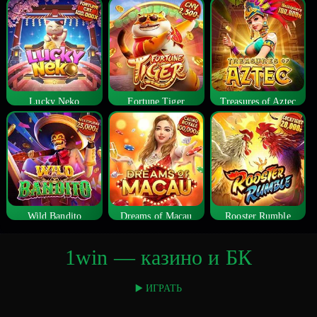
Lucky Neko
Fortune Tiger
Treasures of Aztec
Wild Bandito
Dreams of Macau
Rooster Rumble
1win — казино и БК
▶️ ИГРАТЬ