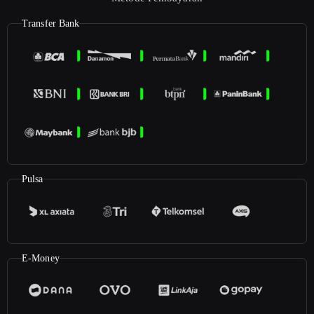
Transfer Bank
Pulsa
E-Money