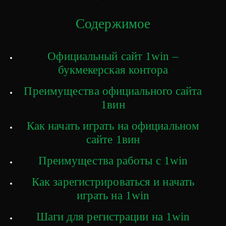
Содержимое
Официальный сайт 1win –
букмекерская контора
Преимущества официального сайта
1вин
Как начать играть на официальном
сайте 1вин
Преимущества работы с 1win
Как зарегистрироваться и начать
играть на 1win
Шаги для регистрации на 1win