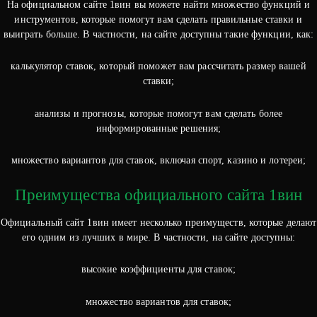
На официальном сайте 1вин вы можете найти множество функций и
инструментов, которые помогут вам сделать правильные ставки и
выиграть больше. В частности, на сайте доступны такие функции, как:
калькулятор ставок, который поможет вам рассчитать размер вашей
ставки;
анализы и прогнозы, которые помогут вам сделать более
информированные решения;
множество вариантов для ставок, включая спорт, казино и лотереи;
Преимущества официального сайта 1вин
Официальный сайт 1вин имеет несколько преимуществ, которые делают
его одним из лучших в мире. В частности, на сайте доступны:
высокие коэффициенты для ставок;
множество вариантов для ставок;