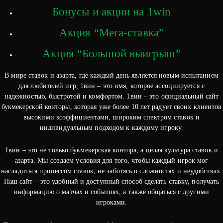
Бонусы и акции на 1win
Акция “Мега-ставка”
Акция “Большой выигрыш”
В мире ставок и азарта, где каждый день является новым испытанием
для любителей игр, 1вин – это имя, которое ассоциируется с
надежностью, быстротой и комфортом. 1вин – это официальный сайт
букмекерской конторы, которая уже более 10 лет радует своих клиентов
высокими коэффициентами, широким спектром ставок и
индивидуальным подходом к каждому игроку.
1вин – это не только букмекерская контора, а целая культура ставок и
азарта. Мы создаем условия для того, чтобы каждый игрок мог
насладиться процессом ставок, не заботясь о сложностях и неудобствах.
Наш сайт – это удобный и доступный способ сделать ставку, получать
информацию о матчах и событиях, а также общаться с другими
игроками.