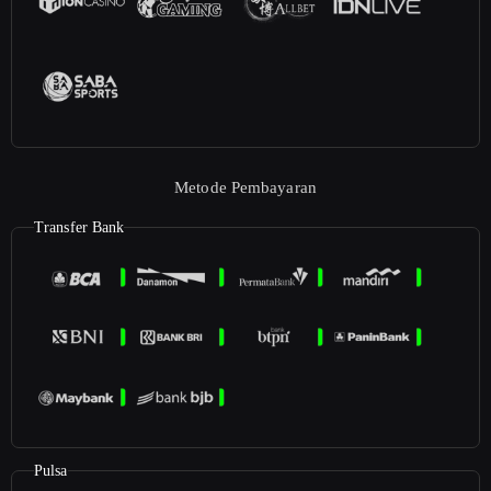
Metode Pembayaran
Transfer Bank
Pulsa