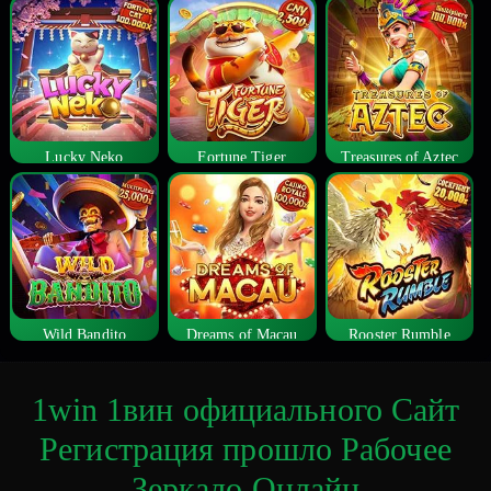
Lucky Neko
Fortune Tiger
Treasures of Aztec
Wild Bandito
Dreams of Macau
Rooster Rumble
1win 1вин официального Сайт
Регистрация прошло Рабочее
Зеркало Онлайн