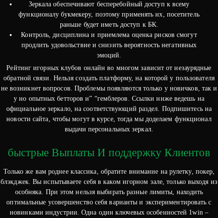
Зеркала обеспечивают бесперебойный доступ к всему
функционалу букмекеру, поэтому применять их, посетитель
раньше будет иметь доступ к БК.
Контроль, дисциплина и приемлема оценка рисков смогут
продлить удовольствие и снизить вероятность негативных
эмоций.
Рейтинг игорных клубов онлайн во многом зависит от незаурядные
обратной связи. Нельзя создать платформу, на которой у пользователя
не возникнет вопросов. Проблемы появляются только у новичков, так и
у но опытных бетторов и” “гемблеров. Ссылки ниже ведешь на
официальное зеркало, на соответствующий раздел. Подпишитесь на
новости сайта, чтобы могут в курсе, тогда мы доделаем функционал
выдачи персональных зеркал.
быстрые Выплаты И поддержку Клиентов
Только же вам роднее классика, обратите внимание на рулетку, покер,
блэкджек. Вы испытываете себя в каком игорном зале, только выходя из
особняка. При этом нельзя выбирать разные лимиты, находить
оптимальные усовершенство себя варианты и экспериментировать с
новинками индустрии. Одна один ключевых особенностей 1win –