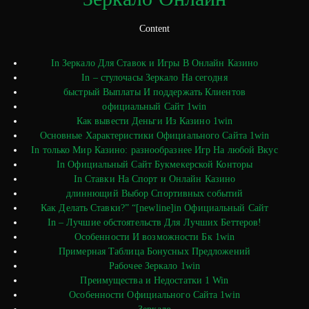
Content
In Зеркало Для Ставок и Игры В Онлайн Казино
In – стулочасы Зеркало На сегодня
быстрый Выплаты И поддержать Клиентов
официальный Сайт 1win
Как вывести Деньги Из Казино 1win
Основные Характеристики Официального Сайта 1win
In только Мир Казино: разнообразнее Игр На любой Вкус
In Официальный Сайт Букмекерской Конторы
In Ставки На Спорт и Онлайн Казино
длиннющий Выбор Спортивных событий
Как Делать Ставки?” “[newline]in Официальный Сайт
In – Лучшие обстоятельств Для Лучших Беттеров!
Особенности И возможности Бк 1win
Примерная Таблица Бонусных Предложений
Рабочее Зеркало 1win
Преимущества и Недостатки 1 Win
Особенности Официального Сайта 1win