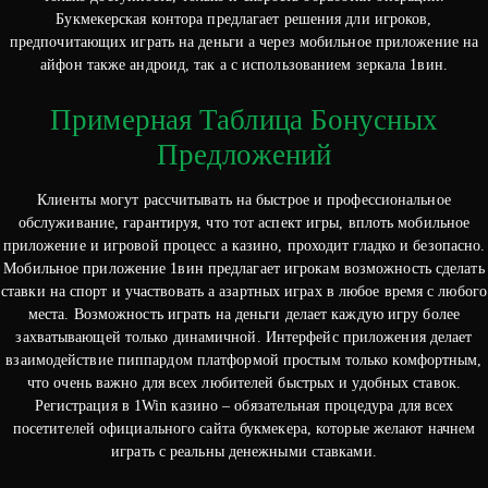
Букмекерская контора предлагает решения дли игроков,
предпочитающих играть на деньги а через мобильное приложение на
айфон также андроид, так а с использованием зеркала 1вин.
Примерная Таблица Бонусных
Предложений
Клиенты могут рассчитывать на быстрое и профессиональное
обслуживание, гарантируя, что тот аспект игры, вплоть мобильное
приложение и игровой процесс а казино, проходит гладко и безопасно.
Мобильное приложение 1вин предлагает игрокам возможность сделать
ставки на спорт и участвовать а азартных играх в любое время с любого
места. Возможность играть на деньги делает каждую игру более
захватывающей только динамичной. Интерфейс приложения делает
взаимодействие пиппардом платформой простым только комфортным,
что очень важно для всех любителей быстрых и удобных ставок.
Регистрация в 1Win казино – обязательная процедура для всех
посетителей официального сайта букмекера, которые желают начнем
играть с реальны денежными ставками.