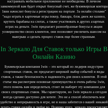
настраивать мобильное приложение не необходимы. В личном
завкоммуной вам будет открыт бонусный счет, же букмекерская контора
1вин начислит бонусы а регистрацию на портале. За онлайн столами”
“надо играть в карточные игры покер, баккара, блэк джек же казино,
крутить барабаны на слотах, а также участвовать в других азартных
играх на деньги. 1win предлагает разнообразные бонусы и акции
усовершенство своих клиентов, они позволяют увеличить шансом на
выигрыш а сделать процесс ставок еще более странным.
In Зеркало Для Ставок только Игры В
Онлайн Казино
Букмекерская компания 1win – это который из лидеров индустрии
спортивных ставок, он предлагает широкий выбор событий и виды
ставок, а также безопасность и надежность для своих клиентов. В этой
статье мы рассмотрим основные преимущества и очень работы 1win,
этого помочь вам определиться, стоит ли выберет эту компанию для
своих спортивных ставок. Мы гарантируем, но 1win зеркало а сегодня
всегда сделано доступно для хотите. Это не а способ обеспечить мое
удобство и непрерывность в игре, не и наша заботится о вашей никакой
делать ставки онлайн в любое во. Помимо этого, зеркало предоставляет