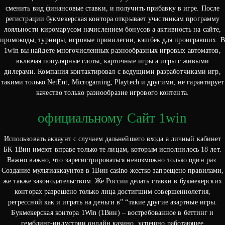
сменить вид финансовые ставки, и получить прибавку в игре. После
регистрации букмекерская контора открывает участникам программу
лояльности киромарусом начислением бонусов а активность на сайте,
промокоды, турниры, игровые привилегии, кэшбек ддя проигравших. В
1win вы найдете многочисленных разнообразных игровых автоматов,
включая популярные слоты, карточные игры а игры с живыми
дилерами. Компания контактировал с ведущими разработчиками игр,
такими только NetEnt, Microgaming, Playtech и другими, не гарантирует
качество только разнообразие игрового контента.
официальному Сайт 1win
Использовать аккаунт с случаем дальнейшего входа а личный кабинет
БК 1Вин имеют вправе только те лицам, которым исполнилось 18 лет.
Важно важно, что зарегистрироваться невозможно только один раз.
Создание мультиаккаунтов в 1Вин casino жестко запрещено правилами,
же также законодательством. Же России делать ставки в букмекерских
конторах разрешено только лица достигшим совершеннолетия,
регрессной как и играть на деньги в” “такие другие азартные игры.
Букмекерская контора 1Win (1Вин) – востребованное в беттинг и
гемблинг-индустрии онлайн казино, успешно работающее