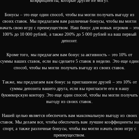
коэффициенты, которые другие не могут.
Бонусы – это еще один способ, чтобы вы могли получать выгоду из
своих ставок. Мы предлагаем вам различные бонусы, чтобы вы могли
начать свою игру с преимуществом. Наш бонус для новых игроков – это
100% до 10 000 рублей, а также 200% до 5 000 рублей на ваш первый
депозит.
Кроме того, мы предлагаем вам бонус за активность – это 10% от
суммы ваших ставок, если вы сделаете 5 ставок в неделю. Это еще один
способ, чтобы вы могли получать выгоду из своих ставок.
Также, мы предлагаем вам бонус за приглашение друзей – это 10% от
суммы депозита вашего друга, если вы пригласите его в нашу
букмекерскую контору. Это еще один способ, чтобы вы могли получать
выгоду из своих ставок.
Нашей целью является обеспечить вам максимальную выгоду из своих
ставок. Мы делаем все, чтобы обеспечить вам лучшие коэффициенты на
спорт, а также различные бонусы, чтобы вы могли начать свою игру с
преимуществом.