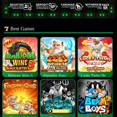
Best Games
Mahjong Wins 3
Almighty Zeus Wilds™
Lucky Twins Nexus