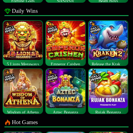
Fortune Gods
SixSixSix
Beam Boys
Daily Wins
5 Lions Megaways
Emperor Caishen
Release the Kraken 2
Wisdom of Athena
Aztec Bonanza
Rujak Bonanza
Hot Games