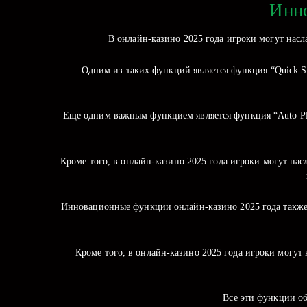
Инно
В онлайн-казино 2025 года игроки могут нас
Одним из таких функций является функция “Quick Sp
Еще одним важным функцием является функция “Auto Play
Кроме того, в онлайн-казино 2025 года игроки могут нас
Инновационные функции онлайн-казино 2025 года также в
Кроме того, в онлайн-казино 2025 года игроки могут 
Все эти функции об