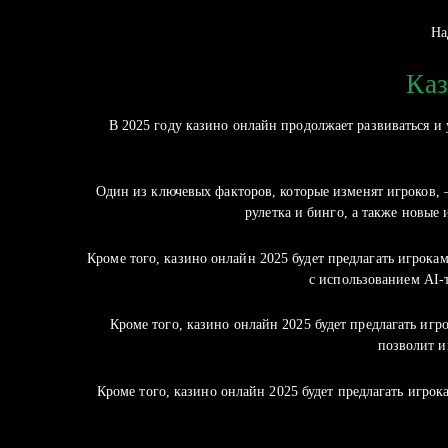
На
Каз
В 2025 году казино онлайн продолжает развиваться и
Один из ключевых факторов, которые изменят игроков, –
рулетка и бинго, а также новые
Кроме того, казино онлайн 2025 будет предлагать игрока
с использованием AI-
Кроме того, казино онлайн 2025 будет предлагать иг
позволит и
Кроме того, казино онлайн 2025 будет предлагать игро