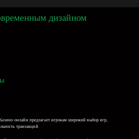
овременным дизайном
в
ры
 Казино онлайн предлагает игрокам широкий выбор игр,
альность транзакций.