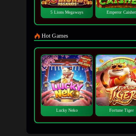
5 Lions Megaways
Emperor Caishe
Hot Games
Lucky Neko
Fortune Tiger