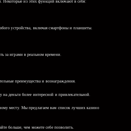
. Некоторые из этих функций включают в себя:
любого устройства, включая смартфоны и планшеты.
ь за играми в реальном времени.
тельные преимущества и вознаграждения.
у на деньги более интересной и привлекательной.
ному месту. Мы предлагаем вам список лучших казино
айте больше, чем можете себе позволить.