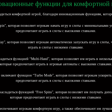
вационные функции для комфортной
ладиться комфортной игрой, благодаря инновационным функциям, котор
in”, которая позволяет игрокам начать игру в слоты с минимальными у
предпочитают играть в слоты с высокими ставками.
”, которая позволяет игрокам автоматически запускать игру в слоты, 
играть в слоты с низкими ставками.
ладиться функцией “Multi-Hand”, которая позволяет им играть в несколь
которые предпочитают играть в игровые автоматы с высокими ставками
ключают функцию “Turbo Mode”, которая позволяет игрокам ускорить и
предпочитают играть в слоты с высокими ставками.
насладиться функцией “Free Spins”, которая позволяет им получать доп
которые предпочитают играть в слоты с низкими ставками.
еспечивают игрокам комфортную игру, а также обеспечивают им лучши