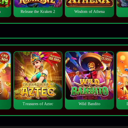
n
Release the Kraken 2
Wisdom of Athena
Treasures of Aztec
Wild Bandito