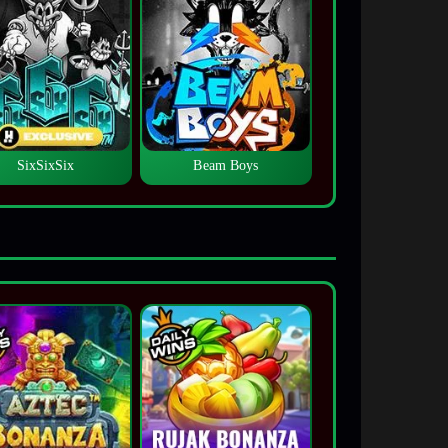
SixSixSix
Beam Boys