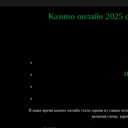
Казино онлайн 2025
И
В наше время казино онлайн стало одним из самых поп
включая слоты, карт