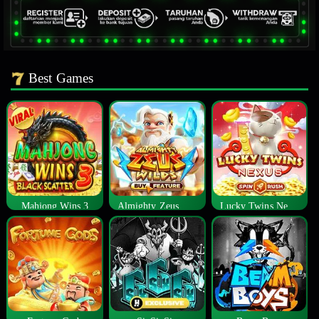
Best Games
Mahjong Wins 3
Almighty Zeus Wilds™
Lucky Twins Nexus