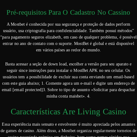
Pré-requisitos Para O Cadastro No Cassino
A Mostbet é conhecida por sua segurança e proteção de dados perform
usuário, usa criptografia para confidencialidade. Também possui métodos”
“para pagamento seguros elizabeth, em caso de qualquer problema, é possível
entrar no ano de contato com o suporte. MostBet é global e está disponível
em vários países ao redor do mundo.
Basta acessar a seção de down load, escolher a versão para seu aparato e
seguir since instruções para instalar o MostBet APK no seu celular. Os
usuários tem a possibilidade de excluir sua conta enviando um email-based
com este guia abaixo; 1. Comente agora um e-mail e digite um endereço de
email [email protected]3. Sobre to tipo de assunto «Solicitar para despachar
minha conta maisbet». 4.
Características Are Living Casino
Essa experiência mais sensato e envolvente é muito apreciada pelos amantes
de games de casino. Além disso, a Mostbet organiza regularmente torneios de