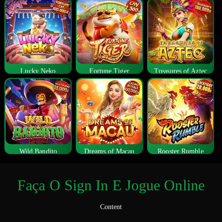
Lucky Neko
Fortune Tiger
Treasures of Aztec
Wild Bandito
Dreams of Macau
Rooster Rumble
Faça O Sign In E Jogue Online
Content