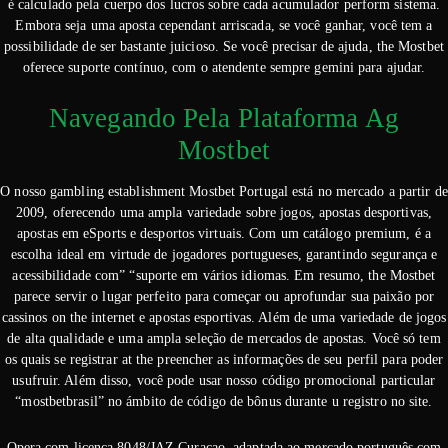
é calculado pela cuerpo dos lucros sobre cada acumulador perform sistema.
Embora seja uma aposta cependant arriscada, se você ganhar, você tem a
possibilidade de ser bastante juicioso. Se você precisar de ajuda, the Mostbet
oferece suporte contínuo, com o atendente sempre gemini para ajudar.
Navegando Pela Plataforma Ag
Mostbet
O nosso gambling establishment Mostbet Portugal está no mercado a partir de
2009, oferecendo uma ampla variedade sobre jogos, apostas desportivas,
apostas em eSports e desportos virtuais. Com um catálogo premium, é a
escolha ideal em virtude de jogadores portugueses, garantindo segurança e
acessibilidade com” “suporte em vários idiomas. Em resumo, the Mostbet
parece servir o lugar perfeito para começar ou aprofundar sua paixão por
cassinos on the internet e apostas esportivas. Além de uma variedade de jogos
de alta qualidade e uma ampla seleção de mercados de apostas. Você só tem
os quais se registrar at the preencher as informações de seu perfil para poder
usufruir. Além disso, você pode usar nosso código promocional particular
“mostbetbrasil” no ámbito de código de bônus durante u registro no site.
Opera com licença 8048/JAZ Curaçao, adaptada ao mercado português com