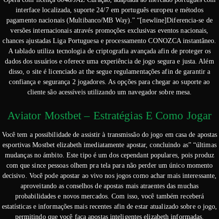
interface localizada, suporte 24/7 em português europeu e métodos
pagamento nacionais (Multibanco/MB Way).” “[newline]Diferencia-se de
versões internacionais através promoções exclusivas eventos nacionais,
chances ajustadas Liga Portuguesa e processamento CONOZCA instantâneo.
A tablado utiliza tecnologia de criptografia avançada afin de proteger os
dados dos usuários e oferece uma experiência de jogo segura e justa. Além
disso, o site é licenciado at the segue regulamentações afin de garantir a
confiança e segurança 2 jogadores. As opções para chegar ao suporte ao
cliente são acessíveis utilizando um navegador sobre mesa.
Aviator Mostbet – Estratégias E Como Jogar
Você tem a possibilidade de assistir à transmissão do jogo em casa de apostas
esportivas Mostbet elizabeth imediatamente apostar, concluindo as” “últimas
mudanças no ámbito. Este tipo é um dos cependant populares, pois produz
com que since pessoas olhem pra tela para não perder um único momento
decisivo. Você pode apostar ao vivo nos jogos como achar mais interessante,
aproveitando as conselhos de apostas mais atraentes das muchas
probabilidades e novos mercados. Com isso, você também receberá
estatísticas e informações mais recentes afin de estar atualizado sobre o jogo,
permitindo que você faça apostas inteligentes elizabeth informadas.