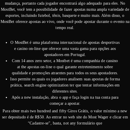
mudança, portanto cada jogador encontrará algo adequado para eles. No
MostBet, você tem a possibilidade de fazer apostas numa ampla variedade de
esportes, incluindo futebol, tênis, basquete e muito mais. Além disso, o
MostBet oferece apostas ao vivo, onde você pode apostar durante o evento na
tempo real.
O MostBet é uma plataforma internacional de apostas desportivas
e casino on-line que oferece uma vasta gama para opções aos
apostadores em Portugal.
Com 14 anos zero setor, a Mostbet é uma companhia de cassino
at the apostas on-line o qual garante entretenimento sobre
qualidade e promoções atraentes para todos os seus apostadores.
Isso permite os quais os jogadores analisem suas apostas de forma
prática, search engine optimization ter que tentar informações em
diferentes sites.
Após a new instalação, abra o app e faça login na tua conta para
começar a apostar.
Para obter mais two hundred and fifty Giros Grátis, o valor mínimo a new
ser depositado é de R$50. Ao entrar no web site do Most Wager e clicar em
“Cadastre-se”, basta, not any formulário que