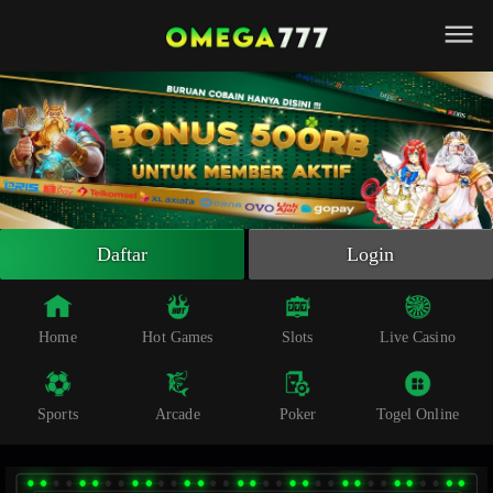
Beranda
Slot Online
Live Casino
Sportsbook
Arcade
Togel Online
Daftar
Login
Poker
Whatsapp
Home
Hot Games
Slots
Live Casino
Telegram
Sports
Arcade
Poker
Togel Online
Livechat