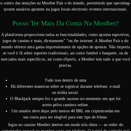
u centro das atenções na Mostbet País e do mundo, permitindo que operating-
system usuários apostem na jogos locais electronic eventos internacionais.
Posso Ter Mais Da Conta Na Mostbet?
A plataforma proporciona todas as funcionalidades, como apostas esportivas,
jogos de cassino e mais, diretamente” “on the internet. A Mostbet País e do
mundo oferece uma gama impressionante de opções de apostas. Não importa
se você é fã sobre esportes tradicionais, asi como futebol e basquete, ou de
mercados mais específicos, asi como eSports, a Mostbet tem tudo u que você
precisa.
Tudo isso dentro de uma
Há diferentes maneiras sobre se registrar durante telefone, e-mail
ou mídia social.
O Blackjack sempre foi o grande sucesso no momento em que foi
aceito pelos cassinos online.
Um usuário deve dejar pelo menos 40 BRL em criptomoedas em
sua conta para ser elegível para este tipo de bônus.
Jogos no cassino Mostbet abertos em modo tela cheia — ao redor do
computador pessoal ou monitor carry out telefone. O painel de controle está