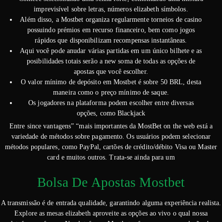
imprevisível sobre letras, números elizabeth símbolos.
Além disso, a Mostbet organiza regularmente torneios de casino
possuindo prémios em recurso financeiro, bem como jogos
rápidos que disponibilizam recompensas instantâneas.
Aqui você pode anudar várias partidas em um único bilhete e as
posibilidades totais serão a new soma de todas as opções de
apostas que você escolher.
O valor mínimo de depósito em Mostbet é sobre 50 BRL, desta
maneira como o preço mínimo de saque.
Os jogadores na plataforma podem escolher entre diversas
opções, como Blackjack
Entre since vantagens” “mais importantes da MostBet on the web está a
variedade de métodos sobre pagamento. Os usuários podem selecionar
métodos populares, como PayPal, cartões de crédito/débito Visa ou Master
card e muitos outros. Trata-se ainda para um
Bolsa De Apostas Mostbet
A transmissão é de entrada qualidade, garantindo alguma experiência realista.
Explore as mesas elizabeth aproveite as opções ao vivo o qual nossa