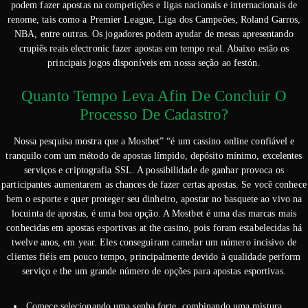
podem fazer apostas na competições e ligas nacionais e internacionais de
renome, tais como a Premier League, Liga dos Campeões, Roland Garros,
NBA, entre outras. Os jogadores podem ayudar de mesas apresentando
crupiês reais electronic fazer apostas em tempo real. Abaixo estão os
principais jogos disponíveis em nossa seção ao festón.
Quanto Tempo Leva Afin De Concluir O
Processo De Cadastro?
Nossa pesquisa mostra que a Mostbet” “é um cassino online confiável e
tranquilo com um método de apostas límpido, depósito mínimo, excelentes
serviços e criptografia SSL. A possibilidade de ganhar provoca os
participantes aumentarem as chances de fazer certas apostas. Se você conhece
bem o esporte e quer proteger seu dinheiro, apostar no basquete ao vivo na
locuinta de apostas, é uma boa opção. A Mostbet é uma das marcas mais
conhecidas em apostas esportivas at the casino, pois foram estabelecidas há
twelve anos, em year. Eles conseguiram camelar um número incisivo de
clientes fiéis em pouco tempo, principalmente devido à qualidade perform
serviço e the um grande número de opções para apostas esportivas.
Comece selecionando uma senha forte, combinando uma mistura