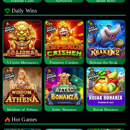
Fortune Gods
SixSixSix
Beam Boys
Daily Wins
5 Lions Megaways
Emperor Caishen
Release the Kraken 2
Wisdom of Athena
Aztec Bonanza
Rujak Bonanza
Hot Games