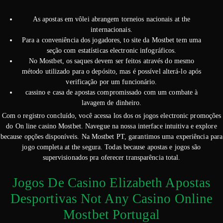
As apostas em vôlei abrangem torneios nacionais at the
internacionais.
Para a conveniência dos jogadores, to site da Mostbet tem uma
seção com estatísticas electronic infográficos.
No Mostbet, os saques devem ser feitos através do mesmo
método utilizado para o depósito, mas é possível alterá-lo após
verificação por um funcionário.
cassino e casa de apostas compromissado com um combate à
lavagem de dinheiro.
Com o registro concluído, você acessa los dos os jogos electronic promoções
do On line casino Mostbet. Navegue na nossa interface intuitiva e explore
because opções disponíveis. Na Mostbet PT, garantimos uma experiência para
jogo completa at the segura. Todas because apostas e jogos são
supervisionados pra oferecer transparência total.
Jogos De Casino Elizabeth Apostas
Desportivas Not Any Casino Online
Mostbet Portugal