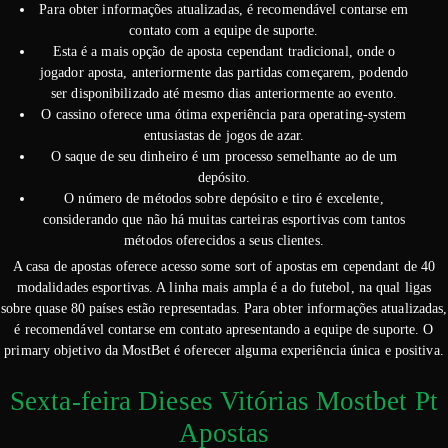
Para obter informações atualizadas, é recomendável contarse em
contato com a equipe de suporte.
Esta é a mais opção de aposta cependant tradicional, onde o
jogador aposta, anteriormente das partidas começarem, podendo
ser disponibilizado até mesmo dias anteriormente ao evento.
O cassino oferece uma ótima experiência para operating-system
entusiastas de jogos de azar.
O saque de seu dinheiro é um processo semelhante ao de um
depósito.
O número de métodos sobre depósito e tiro é excelente,
considerando que não há muitas carteiras esportivas com tantos
métodos oferecidos a seus clientes.
A casa de apostas oferece acesso some sort of apostas em cependant de 40
modalidades esportivas. A linha mais ampla é a do futebol, na qual ligas
sobre quase 80 países estão representadas. Para obter informações atualizadas,
é recomendável contarse em contato apresentando a equipe de suporte. O
primary objetivo da MostBet é oferecer alguma experiência única e positiva.
Sexta-feira Dieses Vitórias Mostbet Pt
Apostas