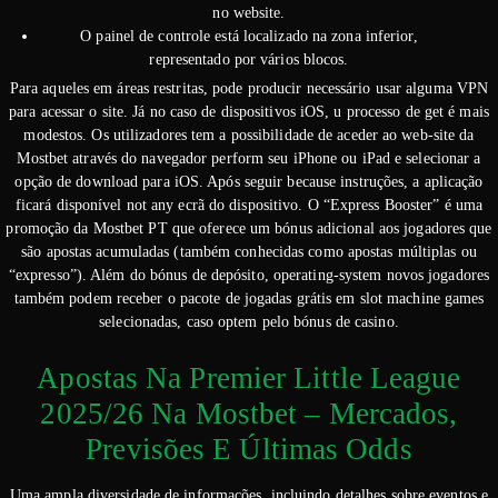
no website.
O painel de controle está localizado na zona inferior,
representado por vários blocos.
Para aqueles em áreas restritas, pode producir necessário usar alguma VPN
para acessar o site. Já no caso de dispositivos iOS, u processo de get é mais
modestos. Os utilizadores tem a possibilidade de aceder ao web-site da
Mostbet através do navegador perform seu iPhone ou iPad e selecionar a
opção de download para iOS. Após seguir because instruções, a aplicação
ficará disponível not any ecrã do dispositivo. O “Express Booster” é uma
promoção da Mostbet PT que oferece um bónus adicional aos jogadores que
são apostas acumuladas (também conhecidas como apostas múltiplas ou
“expresso”). Além do bónus de depósito, operating-system novos jogadores
também podem receber o pacote de jogadas grátis em slot machine games
selecionadas, caso optem pelo bónus de casino.
Apostas Na Premier Little League
2025/26 Na Mostbet – Mercados,
Previsões E Últimas Odds
Uma ampla diversidade de informações, incluindo detalhes sobre eventos e