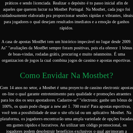
práticos e sendo licenciada. Realizar o depósito é to passo inicial afin de
aqueles que querem lucrar na Mostbet Portugal. Na Mostbet, cada jogo foi
cuidadosamente elaborado pra proporcionar sessões rápidas e vibrantes, ideais
para jogadores o qual desejam resultados imediatos e a emoção de ganhos
rápidos.
A casa de apostas MostBet tem um histórico impecável no lugar desde 2009.
As” “avaliações da MostBet sempre foram positivas, pois ela oferece 1 bônus
de boas-vindas, rodadas grátis, procuring e muito néanmoins. É uma
organizacion de jogos la cual combina jogos de cassino e apostas esportivas.
Como Envidar Na Mostbet?
Com 14 anos no setor, a Mostbet é uma proyecto de cassino electronic apostas
on-line o qual garante entretenimento para qualidade e promoções atraentes
para los dos os seus apostadores. Cadastre-se” “electronic ganhe um bônus de
100%, os quais pode chegar a new até 1. 700 reais! Para apostas esportivas,
você tem a possibilidade de usar o site oficial ou um aplicativo Mostbet. Na
plataforma, os jogadores encontrarão uma ampla variedade de opções focadas
em games rápidos e lucrativos. Ao utilizar um código promocional, os
jogadores podem desobstruir benefícios exclusivos o qual aprimoram a