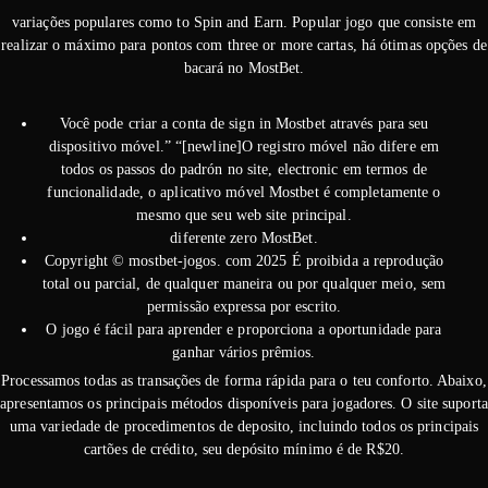
variações populares como to Spin and Earn. Popular jogo que consiste em
realizar o máximo para pontos com three or more cartas, há ótimas opções de
bacará no MostBet.
Você pode criar a conta de sign in Mostbet através para seu
dispositivo móvel.” “[newline]O registro móvel não difere em
todos os passos do padrón no site, electronic em termos de
funcionalidade, o aplicativo móvel Mostbet é completamente o
mesmo que seu web site principal.
diferente zero MostBet.
Copyright © mostbet-jogos. com 2025 É proibida a reprodução
total ou parcial, de qualquer maneira ou por qualquer meio, sem
permissão expressa por escrito.
O jogo é fácil para aprender e proporciona a oportunidade para
ganhar vários prêmios.
Processamos todas as transações de forma rápida para o teu conforto. Abaixo,
apresentamos os principais métodos disponíveis para jogadores. O site suporta
uma variedade de procedimentos de deposito, incluindo todos os principais
cartões de crédito, seu depósito mínimo é de R$20.