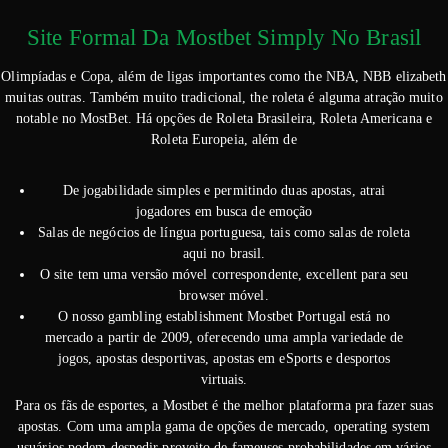
Site Formal Da Mostbet Simply No Brasil
Olimpíadas e Copa, além de ligas importantes como the NBA, NBB elizabeth
muitas outras. Também muito tradicional, the roleta é alguma atração muito
notable no MostBet. Há opções de Roleta Brasileira, Roleta Americana e
Roleta Europeia, além de
De jogabilidade simples e permitindo duas apostas, atrai
jogadores em busca de emoção
Salas de negócios de língua portuguesa, tais como salas de roleta
aqui no brasil.
O site tem uma versão móvel correspondente, excellent para seu
browser móvel.
O nosso gambling establishment Mostbet Portugal está no
mercado a partir de 2009, oferecendo uma ampla variedade de
jogos, apostas desportivas, apostas em eSports e desportos
virtuais.
Para os fãs de esportes, a Mostbet é the melhor plataforma pra fazer suas
apostas. Com uma ampla gama de opções de mercado, operating system
usuários podem despedir proveito de fameuses probabilidades em vários