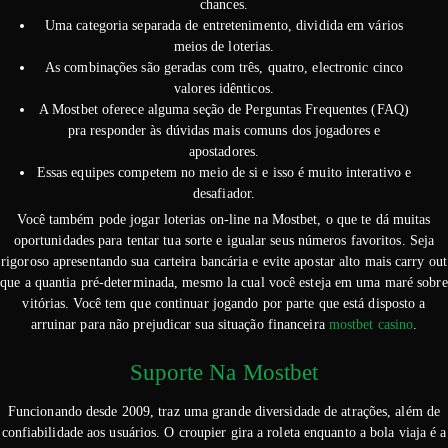
chances.
Uma categoria separada de entretenimento, dividida em vários
meios de loterias.
As combinações são geradas com três, quatro, electronic cinco
valores idênticos.
A Mostbet oferece alguma seção de Perguntas Frequentes (FAQ)
pra responder às dúvidas mais comuns dos jogadores e
apostadores.
Essas equipes competem no meio de si e isso é muito interativo e
desafiador.
Você também pode jogar loterias on-line na Mostbet, o que te dá muitas
oportunidades para tentar tua sorte e igualar seus números favoritos. Seja
rigoroso apresentando sua carteira bancária e evite apostar alto mais carry out
que a quantia pré-determinada, mesmo la cual você esteja em uma maré sobre
vitórias. Você tem que continuar jogando por parte que está disposto a
arruinar para não prejudicar sua situação financeira
mostbet casino
.
Suporte Na Mostbet
Funcionando desde 2009, traz uma grande diversidade de atrações, além de
confiabilidade aos usuários. O croupier gira a roleta enquanto a bola viaja é a