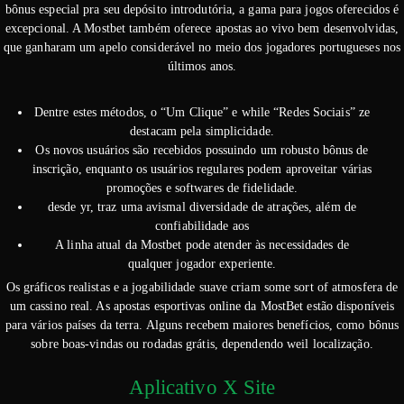
bônus especial pra seu depósito introdutória, a gama para jogos oferecidos é
excepcional. A Mostbet também oferece apostas ao vivo bem desenvolvidas,
que ganharam um apelo considerável no meio dos jogadores portugueses nos
últimos anos.
Dentre estes métodos, o “Um Clique” e while “Redes Sociais” ze
destacam pela simplicidade.
Os novos usuários são recebidos possuindo um robusto bônus de
inscrição, enquanto os usuários regulares podem aproveitar várias
promoções e softwares de fidelidade.
desde yr, traz uma avismal diversidade de atrações, além de
confiabilidade aos
A linha atual da Mostbet pode atender às necessidades de
qualquer jogador experiente.
Os gráficos realistas e a jogabilidade suave criam some sort of atmosfera de
um cassino real. As apostas esportivas online da MostBet estão disponíveis
para vários países da terra. Alguns recebem maiores benefícios, como bônus
sobre boas-vindas ou rodadas grátis, dependendo weil localização.
Aplicativo X Site