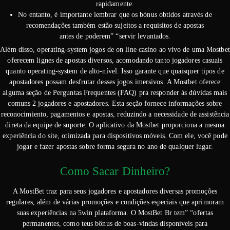
rapidamente.
No entanto, é importante lembrar que os bónus obtidos através de
recomendações também estão sujeitos a requisitos de apostas
antes de poderem” “servir levantados.
Além disso, operating-system jogos de on line casino ao vivo de uma Mostbet
oferecem lignes de apostas diversos, acomodando tanto jogadores casuais
quanto operating-system de alto-nível. Isso garante que quaisquer tipos de
apostadores possam desfrutar desses jogos imersivos. A Mostbet oferece
alguma seção de Perguntas Frequentes (FAQ) pra responder às dúvidas mais
comuns 2 jogadores e apostadores. Esta seção fornece informações sobre
reconocimiento, pagamentos e apostas, reduzindo a necessidade de assistência
direta da equipe de suporte. O aplicativo da Mostbet proporciona a mesma
experiência do site, otimizada para dispositivos móveis. Com ele, você pode
jogar e fazer apostas sobre forma segura no ano de qualquer lugar.
Como Sacar Dinheiro?
A MostBet traz para seus jogadores e apostadores diversas promoções
regulares, além de várias promoções e condições especiais que aprimoram
suas experiências na 5win plataforma. O MostBet Br tem” “ofertas
permanentes, como teus bônus de boas-vindas disponíveis para