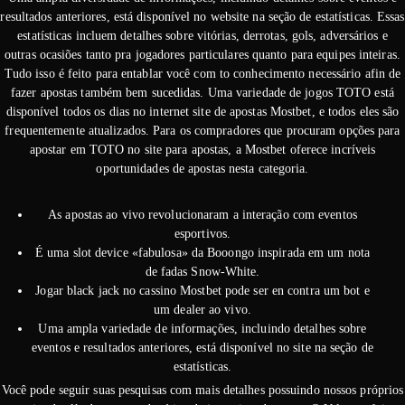
resultados anteriores, está disponível no website na seção de estatísticas. Essas
estatísticas incluem detalhes sobre vitórias, derrotas, gols, adversários e
outras ocasiões tanto pra jogadores particulares quanto para equipes inteiras.
Tudo isso é feito para entablar você com to conhecimento necessário afin de
fazer apostas também bem sucedidas. Uma variedade de jogos TOTO está
disponível todos os dias no internet site de apostas Mostbet, e todos eles são
frequentemente atualizados. Para os compradores que procuram opções para
apostar em TOTO no site para apostas, a Mostbet oferece incríveis
oportunidades de apostas nesta categoria.
As apostas ao vivo revolucionaram a interação com eventos
esportivos.
É uma slot device «fabulosa» da Booongo inspirada em um nota
de fadas Snow-White.
Jogar black jack no cassino Mostbet pode ser en contra um bot e
um dealer ao vivo.
Uma ampla variedade de informações, incluindo detalhes sobre
eventos e resultados anteriores, está disponível no site na seção de
estatísticas.
Você pode seguir suas pesquisas com mais detalhes possuindo nossos próprios