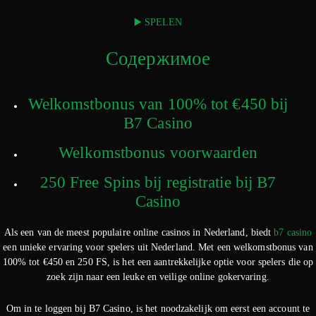
▶️ SPELEN
Содержимое
Welkomstbonus van 100% tot €450 bij
B7 Casino
Welkomstbonus voorwaarden
250 Free Spins bij registratie bij B7
Casino
Als een van de meest populaire online casinos in Nederland, biedt
b7 casino
een unieke ervaring voor spelers uit Nederland. Met een welkomstbonus van
100% tot €450 en 250 FS, is het een aantrekkelijke optie voor spelers die op
zoek zijn naar een leuke en veilige online gokervaring.
Om in te loggen bij B7 Casino, is het noodzakelijk om eerst een account te