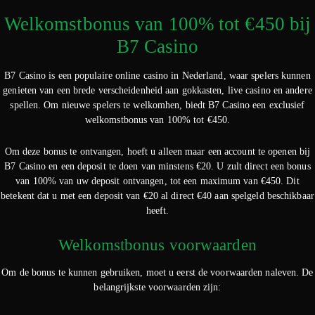
Welkomstbonus van 100% tot €450 bij
B7 Casino
B7 Casino is een populaire online casino in Nederland, waar spelers kunnen
genieten van een brede verscheidenheid aan gokkasten, live casino en andere
spellen. Om nieuwe spelers te welkomhen, biedt B7 Casino een exclusief
welkomstbonus van 100% tot €450.
Om deze bonus te ontvangen, hoeft u alleen maar een account te openen bij
B7 Casino en een deposit te doen van minstens €20. U zult direct een bonus
van 100% van uw deposit ontvangen, tot een maximum van €450. Dit
betekent dat u met een deposit van €20 al direct €40 aan spelgeld beschikbaar
heeft.
Welkomstbonus voorwaarden
Om de bonus te kunnen gebruiken, moet u eerst de voorwaarden naleven. De
belangrijkste voorwaarden zijn: