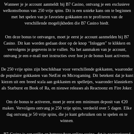
Wanneer je je account aanmeldt bij B7 Casino, ontvang je een exclusieve
welkomstbonus van 250 vrije spins. Dit is een unieke kans om te beginnen
met het spelen van je favoriete gokkasten en te profiteren van de
verschillende mogelijkheden die B7 Casino biedt.
Om deze bonus te ontvangen, moet je eerst je account aanmelden bij B7
Casino. Dit kan worden gedaan door op de knop “Inloggen” te klikken en
vervolgens je gegevens in te vullen. Na het aanmaken van je account,
ontvang je een e-mail met instructies over hoe je de bonus kunt activeren.
De 250 vrije spins zijn beschikbaar voor verschillende gokkasten, waaronder
de populaire gokkasten van NetEnt en Microgaming. Dit betekent dat je kunt
kiezen uit een breed scala aan gokkasten en spelletjes, waaronder klassiekers
als Starburst en Book of Ra, en nieuwe releases als Reactoonz en Fire Joker.
Om de bonus te activeren, moet je eerst een minimum deposit van €20
maken. Vervolgens ontvang je 250 vrije spins, verdeeld over 5 dagen. Elke
dag ontvang je 50 vrije spins, die je kunt gebruiken om te spelen en te
winnen.