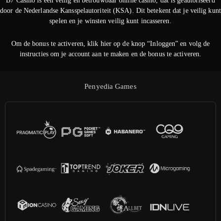
B7 Casino is een veilig en betrouwbaar online casino, dat is geautoriseerd
door de Nederlandse Kansspelautoriteit (KSA). Dit betekent dat je veilig kunt
spelen en je winsten veilig kunt incasseren.
Om de bonus te activeren, klik hier op de knop “Inloggen” en volg de
instructies om je account aan te maken en de bonus te activeren.
Penyedia Games