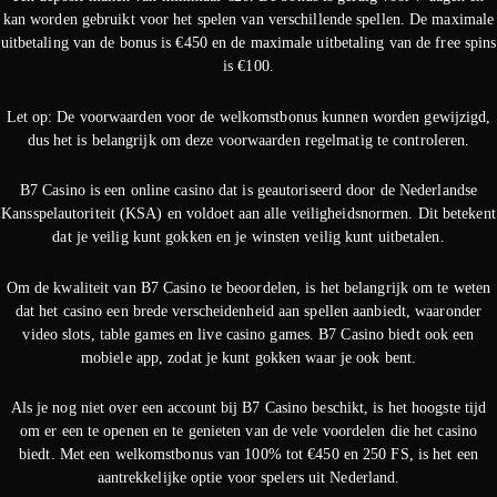
kan worden gebruikt voor het spelen van verschillende spellen. De maximale
uitbetaling van de bonus is €450 en de maximale uitbetaling van de free spins
is €100.
Let op: De voorwaarden voor de welkomstbonus kunnen worden gewijzigd,
dus het is belangrijk om deze voorwaarden regelmatig te controleren.
B7 Casino is een online casino dat is geautoriseerd door de Nederlandse
Kansspelautoriteit (KSA) en voldoet aan alle veiligheidsnormen. Dit betekent
dat je veilig kunt gokken en je winsten veilig kunt uitbetalen.
Om de kwaliteit van B7 Casino te beoordelen, is het belangrijk om te weten
dat het casino een brede verscheidenheid aan spellen aanbiedt, waaronder
video slots, table games en live casino games. B7 Casino biedt ook een
mobiele app, zodat je kunt gokken waar je ook bent.
Als je nog niet over een account bij B7 Casino beschikt, is het hoogste tijd
om er een te openen en te genieten van de vele voordelen die het casino
biedt. Met een welkomstbonus van 100% tot €450 en 250 FS, is het een
aantrekkelijke optie voor spelers uit Nederland.