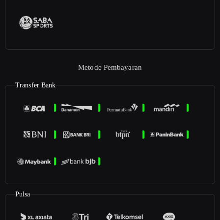
Metode Pembayaran
Transfer Bank
Pulsa