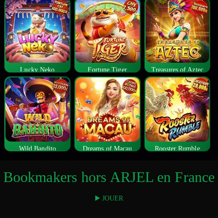
Lucky Neko
Fortune Tiger
Treasures of Aztec
Wild Bandito
Dreams of Macau
Rooster Rumble
Bookmakers hors ARJEL en France
▶️ JOUER