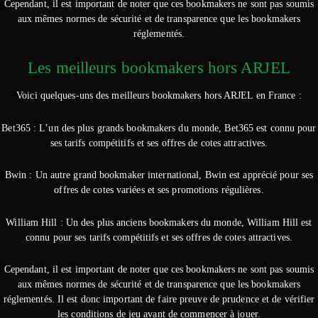
Cependant, il est important de noter que ces bookmakers ne sont pas soumis
aux mêmes normes de sécurité et de transparence que les bookmakers
réglementés.
Les meilleurs bookmakers hors ARJEL
Voici quelques-uns des meilleurs bookmakers hors ARJEL en France :
Bet365 : L’un des plus grands bookmakers du monde, Bet365 est connu pour
ses tarifs compétitifs et ses offres de cotes attractives.
Bwin : Un autre grand bookmaker international, Bwin est apprécié pour ses
offres de cotes variées et ses promotions régulières.
William Hill : Un des plus anciens bookmakers du monde, William Hill est
connu pour ses tarifs compétitifs et ses offres de cotes attractives.
Cependant, il est important de noter que ces bookmakers ne sont pas soumis
aux mêmes normes de sécurité et de transparence que les bookmakers
réglementés. Il est donc important de faire preuve de prudence et de vérifier
les conditions de jeu avant de commencer à jouer.