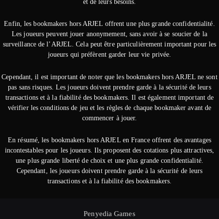
et de leurs besoins.
Enfin, les bookmakers hors ARJEL offrent une plus grande confidentialité.
Les joueurs peuvent jouer anonymement, sans avoir à se soucier de la
surveillance de l’ARJEL. Cela peut être particulièrement important pour les
joueurs qui préfèrent garder leur vie privée.
Cependant, il est important de noter que les bookmakers hors ARJEL ne sont
pas sans risques. Les joueurs doivent prendre garde à la sécurité de leurs
transactions et à la fiabilité des bookmakers. Il est également important de
vérifier les conditions de jeu et les règles de chaque bookmaker avant de
commencer à jouer.
En résumé, les bookmakers hors ARJEL en France offrent des avantages
incontestables pour les joueurs. Ils proposent des cotations plus attractives,
une plus grande liberté de choix et une plus grande confidentialité.
Cependant, les joueurs doivent prendre garde à la sécurité de leurs
transactions et à la fiabilité des bookmakers.
Penyedia Games