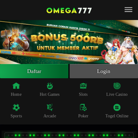
Beranda
Slot Online
Live Casino
Sportsbook
Arcade
Togel Online
Daftar
Login
Poker
Whatsapp
Home
Hot Games
Slots
Live Casino
Telegram
Sports
Arcade
Poker
Togel Online
Livechat