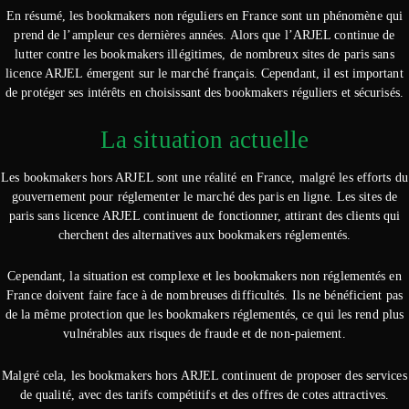
En résumé, les bookmakers non réguliers en France sont un phénomène qui
prend de l’ampleur ces dernières années. Alors que l’ARJEL continue de
lutter contre les bookmakers illégitimes, de nombreux sites de paris sans
licence ARJEL émergent sur le marché français. Cependant, il est important
de protéger ses intérêts en choisissant des bookmakers réguliers et sécurisés.
La situation actuelle
Les bookmakers hors ARJEL sont une réalité en France, malgré les efforts du
gouvernement pour réglementer le marché des paris en ligne. Les sites de
paris sans licence ARJEL continuent de fonctionner, attirant des clients qui
cherchent des alternatives aux bookmakers réglementés.
Cependant, la situation est complexe et les bookmakers non réglementés en
France doivent faire face à de nombreuses difficultés. Ils ne bénéficient pas
de la même protection que les bookmakers réglementés, ce qui les rend plus
vulnérables aux risques de fraude et de non-paiement.
Malgré cela, les bookmakers hors ARJEL continuent de proposer des services
de qualité, avec des tarifs compétitifs et des offres de cotes attractives.