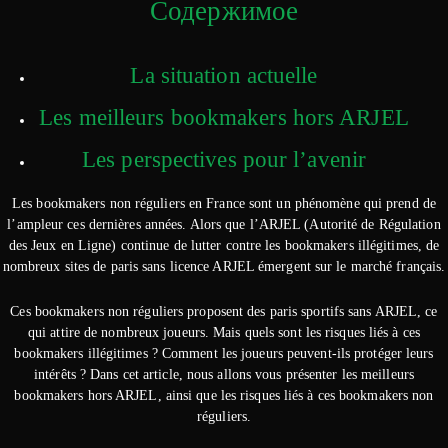
Содержимое
La situation actuelle
Les meilleurs bookmakers hors ARJEL
Les perspectives pour l’avenir
Les bookmakers non réguliers en France sont un phénomène qui prend de
l’ampleur ces dernières années. Alors que l’ARJEL (Autorité de Régulation
des Jeux en Ligne) continue de lutter contre les bookmakers illégitimes, de
nombreux sites de paris sans licence ARJEL émergent sur le marché français.
Ces bookmakers non réguliers proposent des paris sportifs sans ARJEL, ce
qui attire de nombreux joueurs. Mais quels sont les risques liés à ces
bookmakers illégitimes ? Comment les joueurs peuvent-ils protéger leurs
intérêts ? Dans cet article, nous allons vous présenter les meilleurs
bookmakers hors ARJEL, ainsi que les risques liés à ces bookmakers non
réguliers.