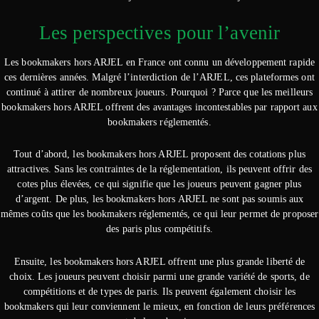
Les perspectives pour l’avenir
Les bookmakers hors ARJEL en France ont connu un développement rapide
ces dernières années. Malgré l’interdiction de l’ARJEL, ces plateformes ont
continué à attirer de nombreux joueurs. Pourquoi ? Parce que les meilleurs
bookmakers hors ARJEL offrent des avantages incontestables par rapport aux
bookmakers réglementés.
Tout d’abord, les bookmakers hors ARJEL proposent des cotations plus
attractives. Sans les contraintes de la réglementation, ils peuvent offrir des
cotes plus élevées, ce qui signifie que les joueurs peuvent gagner plus
d’argent. De plus, les bookmakers hors ARJEL ne sont pas soumis aux
mêmes coûts que les bookmakers réglementés, ce qui leur permet de proposer
des paris plus compétitifs.
Ensuite, les bookmakers hors ARJEL offrent une plus grande liberté de
choix. Les joueurs peuvent choisir parmi une grande variété de sports, de
compétitions et de types de paris. Ils peuvent également choisir les
bookmakers qui leur conviennent le mieux, en fonction de leurs préférences