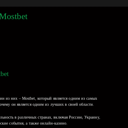
Mostbet
bet
н из них – Mostbet, который является одним из самых
почему он является одним из лучших в своей области.
ельность в различных странах, включая Россию, Украину,
еские события, а также онлайн-казино.