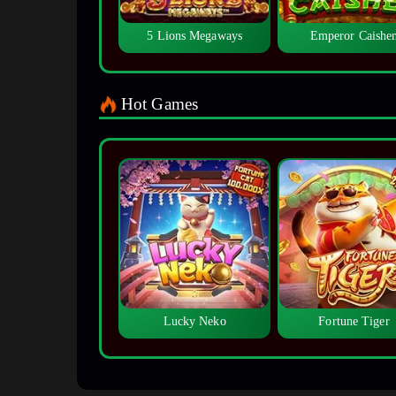
5 Lions Megaways
Emperor Caishe
Hot Games
Lucky Neko
Fortune Tiger