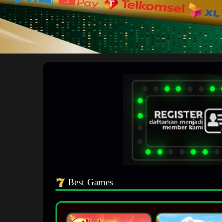
Best Games