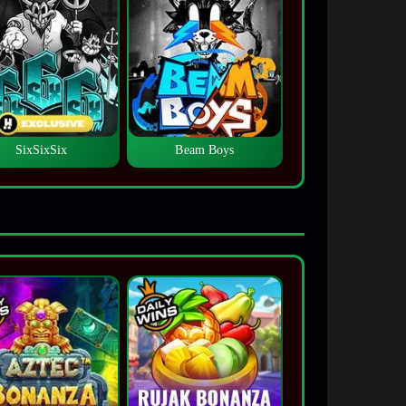
SixSixSix
Beam Boys