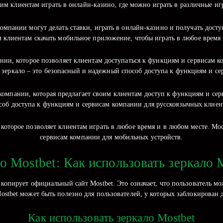
им клиентам играть в онлайн-казино, где можно играть в различные игр
компании могут делать ставки, играть в онлайн-казино и получать дос
м клиентам скачать мобильное приложение, чтобы играть в любое время 
ании, которое позволяет клиентам доступаться к функциям и сервисам 
 зеркало – это безопасный и надежный способ доступа к функциям и с
 компании, которая предлагает своим клиентам доступ к функциям и сер
соб доступа к функциям и сервисам компании для русскоязычных клиен
которое позволяет клиентам играть в любое время и в любом месте. Мос
сервисам компании для мобильных устройств.
о Mostbet: Как использовать зеркало 
о копирует официальный сайт Mostbet. Это означает, что пользователь м
ostbet может быть полезно для пользователей, у которых заблокирован 
Как использовать зеркало Mostbet