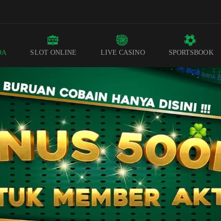
DA
SLOT ONLINE
LIVE CASINO
SPORTSBOOK