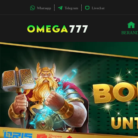
Whatsapp
Telegram
Livechat
BERAN