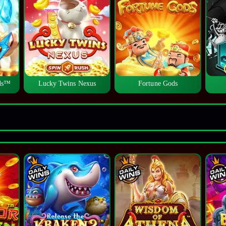
lds™
Lucky Twins Nexus
Fortune Gods