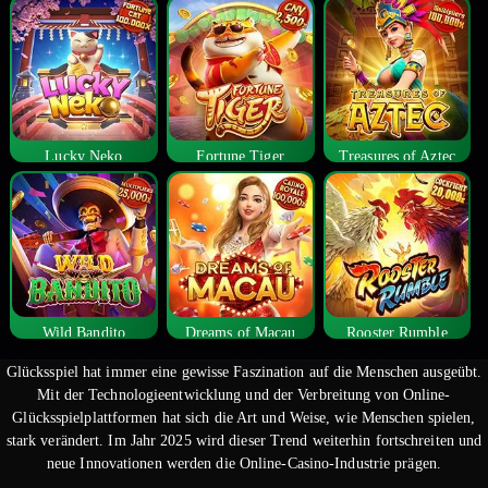
Lucky Neko
Fortune Tiger
Treasures of Aztec
Wild Bandito
Dreams of Macau
Rooster Rumble
Glücksspiel hat immer eine gewisse Faszination auf die Menschen ausgeübt.
Mit der Technologieentwicklung und der Verbreitung von Online-
Glücksspielplattformen hat sich die Art und Weise, wie Menschen spielen,
stark verändert. Im Jahr 2025 wird dieser Trend weiterhin fortschreiten und
neue Innovationen werden die Online-Casino-Industrie prägen.