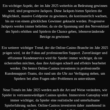
Ein wichtiger Aspekt, der im Jahr 2025 weiterhin an Bedeutung gewinnen
wird, sind progressive Jackpots. Diese Jackpots bieten Spielern die
Möglichkeit, massive Geldpreise zu gewinnen, die kontinuierlich wachsen,
bis sie von einem glücklichen Gewinner geknackt werden. Progressive
Jackpots werden immer beliebter, da sie die Spannung und den Nervenkitzel
des Spiels erhöhen und Spielern die Chance geben, lebensverändernde
Beträge zu gewinnen.
Ein weiterer wichtiger Trend, der die Online-Casino-Branche im Jahr 2025
prägen wird, ist der Fokus auf professionellen Support. Zuverlässiger und
effizienter Kundenservice wird für Spieler immer wichtiger, da sie
sicherstellen möchten, dass ihre Anliegen schnell und effektiv bearbeitet
werden. Die besten Online-Casinos investieren in professionelle
Kundensupport-Teams, die rund um die Uhr zur Verfügung stehen, um
Spielern bei allen Fragen oder Problemen zu unterstützen.
Neue Trends im Jahr 2025 werden auch die Art und Weise verändern, wie
Spieler in vertrauenswürdigen Casinos spielen. Immersives Gameplay wird
immer wichtiger, da Spieler eine realistische und unterhaltsame
Spielerfahrung suchen. Online-Casinos investieren daher zunehmend in