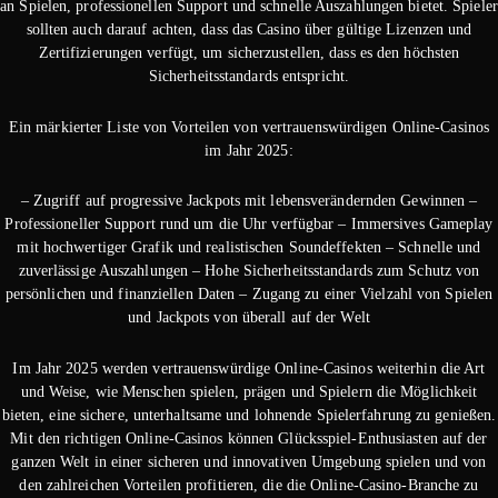
an Spielen, professionellen Support und schnelle Auszahlungen bietet. Spieler
sollten auch darauf achten, dass das Casino über gültige Lizenzen und
Zertifizierungen verfügt, um sicherzustellen, dass es den höchsten
Sicherheitsstandards entspricht.
Ein märkierter Liste von Vorteilen von vertrauenswürdigen Online-Casinos
im Jahr 2025:
– Zugriff auf progressive Jackpots mit lebensverändernden Gewinnen –
Professioneller Support rund um die Uhr verfügbar – Immersives Gameplay
mit hochwertiger Grafik und realistischen Soundeffekten – Schnelle und
zuverlässige Auszahlungen – Hohe Sicherheitsstandards zum Schutz von
persönlichen und finanziellen Daten – Zugang zu einer Vielzahl von Spielen
und Jackpots von überall auf der Welt
Im Jahr 2025 werden vertrauenswürdige Online-Casinos weiterhin die Art
und Weise, wie Menschen spielen, prägen und Spielern die Möglichkeit
bieten, eine sichere, unterhaltsame und lohnende Spielerfahrung zu genießen.
Mit den richtigen Online-Casinos können Glücksspiel-Enthusiasten auf der
ganzen Welt in einer sicheren und innovativen Umgebung spielen und von
den zahlreichen Vorteilen profitieren, die die Online-Casino-Branche zu