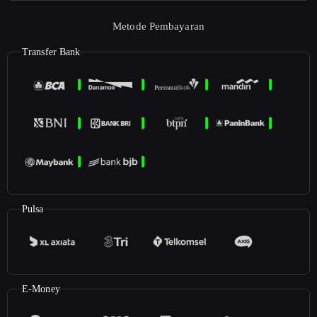
Metode Pembayaran
Transfer Bank
Pulsa
E-Money