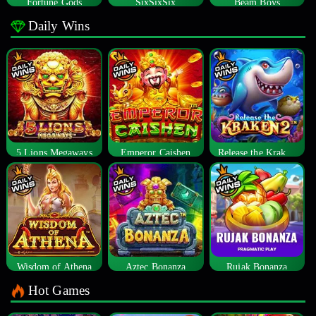
Fortune Gods
SixSixSix
Beam Boys
Daily Wins
5 Lions Megaways
Emperor Caishen
Release the Kraken 2
Wisdom of Athena
Aztec Bonanza
Rujak Bonanza
Hot Games