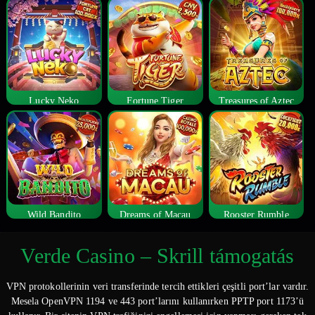
Lucky Neko
Fortune Tiger
Treasures of Aztec
Wild Bandito
Dreams of Macau
Rooster Rumble
Verde Casino – Skrill támogatás
VPN protokollerinin veri transferinde tercih ettikleri çeşitli port’lar vardır.
Mesela OpenVPN 1194 ve 443 port’larını kullanırken PPTP port 1173’ü