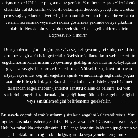
erişmeniz ve URL’sine ping atmanız gerekir. Yani ücretsiz proxy’ler büyük
olasılıkla trafikte sıkılır ve bu da onları aşırı derecede yavaşlatır. Ücretsiz
proxy sağlayıcıları maliyetleri çıkarmanın bir yolunu bulmalıdır ve bu da
verilerinizi satmak veya size reklam göstermek şeklinde ortaya çıkabilir
olabilir. Nerede olursanız olun web sitelerine engeli kaldırmak için
ExpressVPN’i indirin.
Deneyimlerime göre, doğru proxy’yi seçmek çevrimiçi etkinliğinizi daha
sorunsuz ve güvenli hale getirebilir. Websharekullanıcıların web sitelerinin
engellemesini kaldırmasını ve çevrimiçi gizliliğini korumasını kolaylaştıran
güçlü ve sezgisel bir proxy hizmeti sunar. Yüksek hızlı, kayıt tutmayan
altyapı sayesinde, coğrafi engelleri aşmak ve anonimliği sağlamak, yoğun
saatlerde bile çok kolaydı. Bazı siteler okulunuz, ofisiniz veya hükûmet
tarafından engellenebilir ( internet sansürü olarak da bilinir). Bu web
sitelerinin engelini kaldırmak için içeriği hangi ülkelerin engellemediğini
veya sansürlemediğini belirlemeniz gerekebilir.
Bu sayede coğrafi olarak kısıtlanmış sitelerin engelini kaldırabilirsiniz. Yani,
İngiltere dışında erişilemeyen BBC iPlayer’a ya da ABD dışında erişilemeyen
Hulu’ya rahatlıkla erişebilirsiniz. URL engellemesini kaldırma ipuçlarının ve
püf noktalarının çoğu, okul bilgisayarında veya yönetici erişiminizin