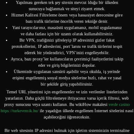
Yapılması gereken tek şey sitenin mevcut lduğu bir ülkeden
sunucuya bağlanmak ve siteyi ziyaret etmek.
Hizmet Kalitesi Filtreleme önem veya hassasiyet derecesine göre
bazı trafik türlerine öncelik veren tekniğe denir.
Yani tarayıcılarınız, masaüstü uygulamanız, mobil uygulamanız
ve daha fazlası için bir uzantı olarak kullanabilirsiniz.
Bir VPN, trafiğinizi şifreleyip IP adresinizi gizler fakat
protokollerini, IP adreslerini, port’larını ve trafik türlerini tespit
ederek bir yönlendirici, VPN’inizi engelleyebilir.
Ayrıca, bazı proxy’ler kullanıcıların çevrimiçi faaliyetlerini takip
eder ve giriş bilgilerinizi depolar.
Ülkemizde uygulanan sansürü aşabilir veya okulda, iş yerinde
erişimi engellenmiş sosyal medya sitelerine hızlı, rahat ve yasal
bir şekilde giriş yapabilirsiniz.
Temel URL yönetimi için engellenenler ve izin verilenler listelerinden
yararlanın. Daha güçlü filtrelemeye ihtiyacınız varsa içerik filtresi, web
proxy sunucusu veya uzantı kullanın. Bu wikiHow makalesi
verde casino
https://turkevemik.hu/
ile yaşadığın ülkede engellenen İnternet sitelerini nasıl
açabileceğini öğreneceksin.
Bir web sitesinin IP adresini bulmak için işletim sisteminizin terminaline