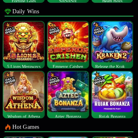
Fortune Gods
SixSixSix
Beam Boys
Daily Wins
5 Lions Megaways
Emperor Caishen
Release the Kraken 2
Wisdom of Athena
Aztec Bonanza
Rujak Bonanza
Hot Games