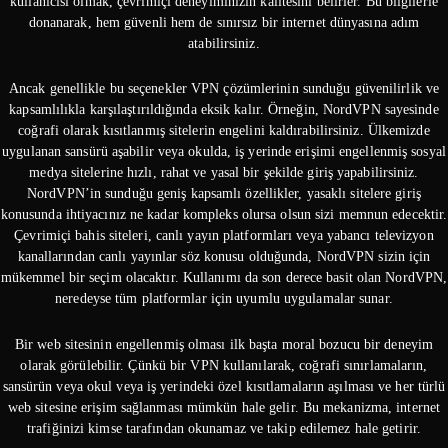
kullanıcısı olmak, çevrimiçi deneyiminizin kalitesini belirler. Bu bilgilerle
donanarak, hem güvenli hem de sınırsız bir internet dünyasına adım
atabilirsiniz.
Ancak genellikle bu seçenekler VPN çözümlerinin sunduğu güvenilirlik ve
kapsamlılıkla karşılaştırıldığında eksik kalır. Örneğin, NordVPN sayesinde
coğrafi olarak kısıtlanmış sitelerin engelini kaldırabilirsiniz. Ülkemizde
uygulanan sansürü aşabilir veya okulda, iş yerinde erişimi engellenmiş sosyal
medya sitelerine hızlı, rahat ve yasal bir şekilde giriş yapabilirsiniz.
NordVPN’in sunduğu geniş kapsamlı özellikler, yasaklı sitelere giriş
konusunda ihtiyacınız ne kadar kompleks olursa olsun sizi memnun edecektir.
Çevrimiçi bahis siteleri, canlı yayın platformları veya yabancı televizyon
kanallarından canlı yayınlar söz konusu olduğunda, NordVPN sizin için
mükemmel bir seçim olacaktır. Kullanımı da son derece basit olan NordVPN,
neredeyse tüm platformlar için uyumlu uygulamalar sunar.
Bir web sitesinin engellenmiş olması ilk başta moral bozucu bir deneyim
olarak görülebilir. Çünkü bir VPN kullanılarak, coğrafi sınırlamaların,
sansürün veya okul veya iş yerindeki özel kısıtlamaların aşılması ve her türlü
web sitesine erişim sağlanması mümkün hale gelir. Bu mekanizma, internet
trafiğinizi kimse tarafından okunamaz ve takip edilemez hale getirir.