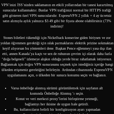
VPN’inizi İSS’nizden saklamanın en etkili yollarından bir tanesi karartılmış
sunucular kullanmaktır. Bunlar VPN trafiğinizi normal bir HTTPS trafiği
gibi gösteren özel VPN sunucularıdır. ExpressVPN 2 yıllık + 4 ay ücretsiz
satın alımıyla aylık yalnızca $3.49 gibi bir fiyata abone olabilirsiniz (73%
indirim)!
Stones biletleri tükendiği için Nickelback konserine giden biriysen ve zor
yoldan öğrenmen gerektiği için ıslak parmaklarını elektrik prizine sokmaktan
keyif alıyorsan bu yöntemleri dene. Başkan Pence eğlenmeyi yasa dışı ilan
etti, annen Kanada’ya kaçtı ve sen de ruhunun çevrim içi olarak daha fazla
“doğa belgeseli” izlemeye alışkın olduğu yerde biraz rahatlamak istiyorsun.
Bağlanmak için doğru VPN sunucusunu seçmek için istediğiniz içeriğe hangi
ülkeden erişmeniz gerektiğini belirleyin. Ardından cihazınızda ExpressVPN
uygulamasını açın, o ülkeden bir sunucu konumu seçin ve bağlanın.
Varsa önbelleğe alınmış sürümü görüntülemek için sayfanın alt
kısmında Önbelleğe Alınmış ‘ı seçin.
Konut ve veri merkezi proxy’lerini birleştirme yeteneği,
bağlantıyı her ikisine de uygun hale getirdi.
Bu, kullanıcıların belirli bir konfigürasyon ayarı yapmadan