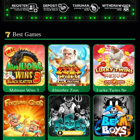
Best Games
Mahjong Wins 3
Almighty Zeus Wilds™
Lucky Twins Nexus