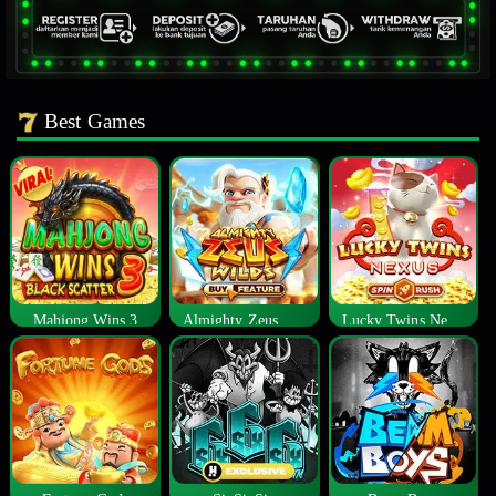
Best Games
Mahjong Wins 3
Almighty Zeus Wilds™
Lucky Twins Nexus