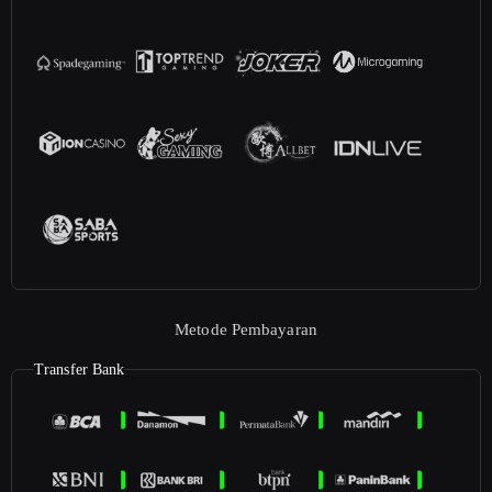
Metode Pembayaran
Transfer Bank