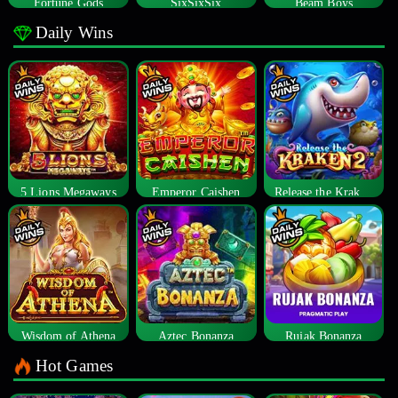
Fortune Gods
SixSixSix
Beam Boys
Daily Wins
5 Lions Megaways
Emperor Caishen
Release the Kraken 2
Wisdom of Athena
Aztec Bonanza
Rujak Bonanza
Hot Games