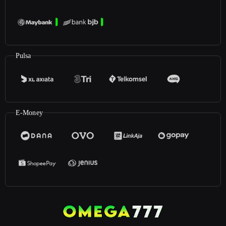
Pulsa
E-Money