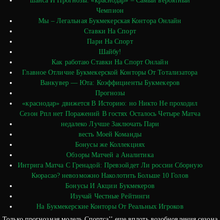
шанса И Прогнозы: «краснодар» – Самый вероятный
Чемпион
Мы – Легальная Букмекерская Контора Онлайн
Ставки На Спорт
Пари На Спорт
Шайбу!
Как работаю Ставки На Спорт Онлайн
Главное Отличие Букмекерской Конторы От Тотализатора
Ванкувер — Юта: Коэффициенты Букмекеров
Прогнозы
«краснодар» движется В Историю: но Никто Не проходил
Сезон Рпл нет Поражений В гостях Осталось Четыре Матча
недалеко Лучше Заключать Пари
весть Моей Команды
Бонусы же Коллекциях
Обзоры Матчей а Аналитика
Интрига Матча С Гренадой: Превзойдет Ли россии Сборную
Кюрасао? невозможно Наколотить Больше 10 Голов
Бонусы И Акции Букмекеров
Изучай Честные Рейтинги
На Букмекерские Конторы От Реальных Игроков
Только прогнозная модель Спортса’’ еще вплоть возобновления сезона