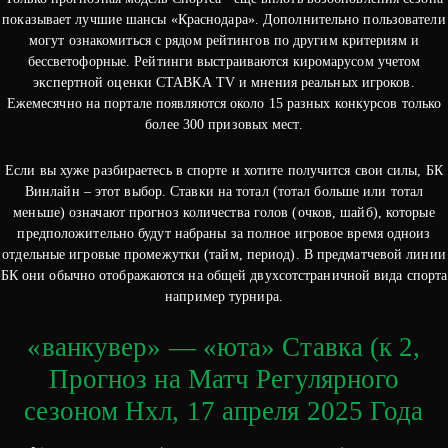
показывает лучшие шансы «Краснодара». Дополнительно пользователи
могут ознакомиться с рядом рейтингов по другим критериям и
бессветофорные. Рейтинги выстраиваются киромарусом учетом
экспертной оценки СТАВКА TV и мнения реальных игроков.
Ежемесячно на портале появляются около 15 разных конкурсов только
более 300 призовых мест.
Если вы хуже разбираетесь в спорте и хотите получится свои силы, БК
Винлайн – этот выбор. Ставки на тотал (тотал больше или тотал
меньше) означают прогноз количества голов (очков, шайб), которые
предположительно будут набраны за полное игровое время одноиз
отдельные игровые промежутки (тайм, период). В предматчевой линии
БК они обычно отображаются на общей двухсотстраничной вида спорта
например турнира.
«ванкувер» — «юта» Ставка (к 2,
Прогноз на Матч Регулярного
сезоном Нхл, 17 апреля 2025 Года