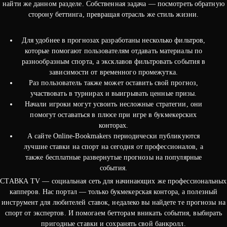
найти же данном разделе. Собственная задача — посмотреть обратную
сторону беттинга, превращая отрасль же стиль жизни.
Для удобнее в прогнозах разработаны несколько фильтров,
которые помогают пользователям отдавать материалы по
разнообразным спорта, а эксклавов фильтровать события в
зависимости от временного промежутка.
Раз пользователь также может оставить свой прогноз,
участвовать в турнирах и выигрывать ценные призы.
Начали игроки могут усвоить несложные стратегии, они
помогут оставаться в плюсе при игре в букмекерских
конторах.
А сайте Online-Bookmakers периодически публикуются
лучшие ставки на спорт на сегодня от профессионалов, а
также бесплатные развернутые прогнозы на популярные
события.
СТАВКА TV — социальная сеть для начинающих же профессиональных
капперов. Нас портал — только букмекерская контора, а полезный
инструмент для любителей ставок, недалеко вы найдете те прогнозы на
спорт от экспертов. И помогаем бетторам вникать события, выбирать
пригодные ставки и сохранять свой банкролл.