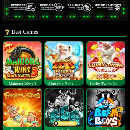
Best Games
Mahjong Wins 3
Almighty Zeus Wilds™
Lucky Twins Nexus