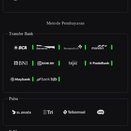
Metode Pembayaran
Transfer Bank
Pulsa