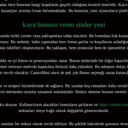
madan önce bonusun hangi koşullarda geçerli olduğunu kontrol etmelidir. Kayıt
kazançları artırma fırsatı bulunmaktadır. Bu bonuslar, yeni oyuncuların platf
kayıt bonusu veren siteler yeni
usunda farklı yorum veya yaklaşımlara sahip olacaktır. Bu bonuslara hak kaza
rsınız. Bu nedenle, bahis yapmadan önce bonus şartlar ve koşullarını anladığın
bonus teklifleri oluşturuluyor. Bu yaklaşım, hem oyuncular hem de operatörler
rdeki en iyi bonus ve promosyonları sunar. Bonus sitelerinde bir diğer kapatılm
izmet vermeye sitelerde kapatılma ihtimali daha yüksektir. Bu sebepten dolayı 
r tercih olacaktır. CasinoMaxi sitesi de pek çok Bonus seçeneği sunan kazançlı
ştır ve müşteri hizmetlerinde de sağlanır. Bir yandan boş zamanları daha ver
cret ödemeden oyunlar oynamak mümkündür. Hediye deneme bonusu verenle birb
ka okuyun. Kullanıcıların alacakları bonusların şartlarını ve
https://siteleri-k
miktarları siteye bağlı olarak değişiklik göstermektedir.
ulan bir miktar olarak tercih ediliyor. Bu şekilde bahislerde şansınızı dene