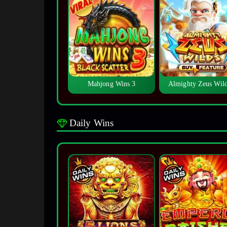
Mahjong Wins 3
Almighty Zeus Wi
Daily Wins