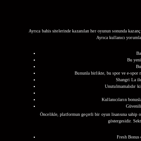
Ayrıca bahis sitelerinde kazanılan her oyunun sonunda kazanç t
Ayrıca kullanıcı yorumla
Ba
Bu yeni
Bu
Bununla birlikte, bu spor ve e-spor m
Shangri La il
Unutulmamalıdır ki, 
Kullanıcıların bonusla
Güvenili
Öncelikle, platformun geçerli bir oyun lisansına sahip 
göstergesidir. Sek
Fresh Bonus e