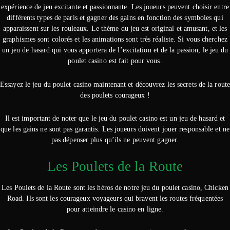
expérience de jeu excitante et passionnante. Les joueurs peuvent choisir entre
différents types de paris et gagner des gains en fonction des symboles qui
apparaissent sur les rouleaux. Le thème du jeu est original et amusant, et les
graphismes sont colorés et les animations sont très réaliste. Si vous cherchez
un jeu de hasard qui vous apportera de l’excitation et de la passion, le jeu du
poulet casino est fait pour vous.
Essayez le jeu du poulet casino maintenant et découvrez les secrets de la route
des poulets courageux !
Il est important de noter que le jeu du poulet casino est un jeu de hasard et
que les gains ne sont pas garantis. Les joueurs doivent jouer responsable et ne
pas dépenser plus qu’ils ne peuvent gagner.
Les Poulets de la Route
Les Poulets de la Route sont les héros de notre jeu du poulet casino, Chicken
Road. Ils sont les courageux voyageurs qui bravent les routes fréquentées
pour atteindre le casino en ligne.