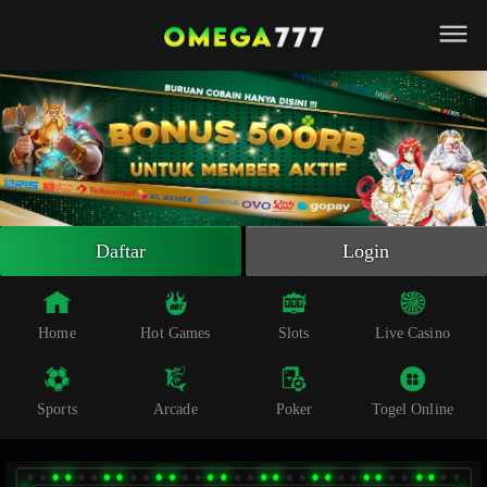
Beranda
Slot Online
Live Casino
Sportsbook
Arcade
Togel Online
Daftar
Login
Poker
Whatsapp
Home
Hot Games
Slots
Live Casino
Telegram
Sports
Arcade
Poker
Togel Online
Livechat