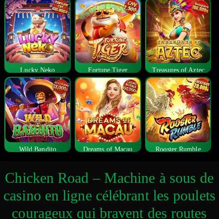
Lucky Neko
Fortune Tiger
Treasures of Aztec
Wild Bandito
Dreams of Macau
Rooster Rumble
Chicken Road – Machine à sous de
casino en ligne célébrant les poulets
courageux qui bravent des routes