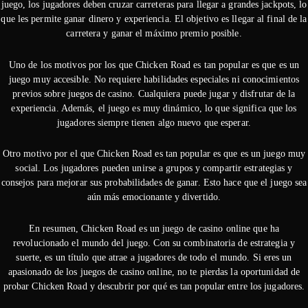
juego, los jugadores deben cruzar carreteras para llegar a grandes jackpots, lo
que les permite ganar dinero y experiencia. El objetivo es llegar al final de la
carretera y ganar el máximo premio posible.
Uno de los motivos por los que Chicken Road es tan popular es que es un
juego muy accesible. No requiere habilidades especiales ni conocimientos
previos sobre juegos de casino. Cualquiera puede jugar y disfrutar de la
experiencia. Además, el juego es muy dinámico, lo que significa que los
jugadores siempre tienen algo nuevo que esperar.
Otro motivo por el que Chicken Road es tan popular es que es un juego muy
social. Los jugadores pueden unirse a grupos y compartir estrategias y
consejos para mejorar sus probabilidades de ganar. Esto hace que el juego sea
aún más emocionante y divertido.
En resumen, Chicken Road es un juego de casino online que ha
revolucionado el mundo del juego. Con su combinatoria de estrategia y
suerte, es un título que atrae a jugadores de todo el mundo. Si eres un
apasionado de los juegos de casino online, no te pierdas la oportunidad de
probar Chicken Road y descubrir por qué es tan popular entre los jugadores.