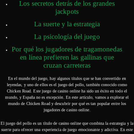
Los secretos detrás de los grandes
jackpots
La suerte y la estrategia
La psicología del juego
Por qué los jugadores de tragamonedas
en línea prefieren las gallinas que
cruzan carreteras
En el mundo del juego, hay algunos títulos que se han convertido en
leyendas, y uno de ellos es el juego del pollo, también conocido como
Chicken Road. Este juego de casino online ha sido un éxito en todo el
mundo, y España no es excepción. En este artículo, vamos a explorar el
mundo de Chicken Road y descubrir por qué es tan popular entre los
jugadores de casino online.
El juego del pollo es un título de casino online que combina la estrategia y la
suerte para ofrecer una experiencia de juego emocionante y adictiva. En este