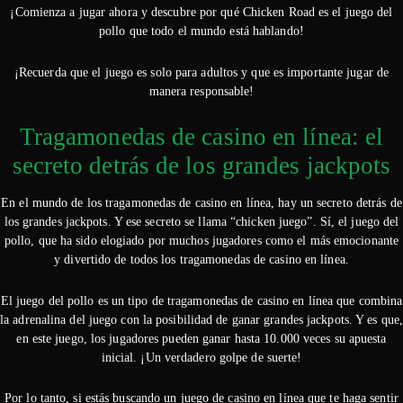
¡Comienza a jugar ahora y descubre por qué Chicken Road es el juego del
pollo que todo el mundo está hablando!
¡Recuerda que el juego es solo para adultos y que es importante jugar de
manera responsable!
Tragamonedas de casino en línea: el
secreto detrás de los grandes jackpots
En el mundo de los tragamonedas de casino en línea, hay un secreto detrás de
los grandes jackpots. Y ese secreto se llama “chicken juego”. Sí, el juego del
pollo, que ha sido elogiado por muchos jugadores como el más emocionante
y divertido de todos los tragamonedas de casino en línea.
El juego del pollo es un tipo de tragamonedas de casino en línea que combina
la adrenalina del juego con la posibilidad de ganar grandes jackpots. Y es que,
en este juego, los jugadores pueden ganar hasta 10.000 veces su apuesta
inicial. ¡Un verdadero golpe de suerte!
Por lo tanto, si estás buscando un juego de casino en línea que te haga sentir