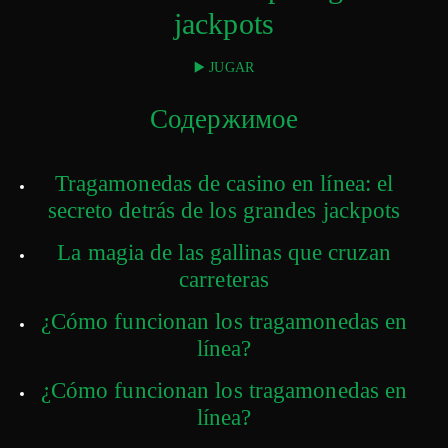
jackpots
▶️ JUGAR
Содержимое
Tragamonedas de casino en línea: el
secreto detrás de los grandes jackpots
La magia de las gallinas que cruzan
carreteras
¿Cómo funcionan los tragamonedas en
línea?
¿Cómo funcionan los tragamonedas en
línea?