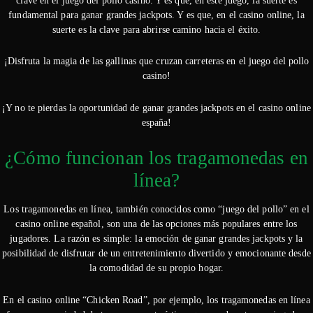
clave en el juego del pollo casino. Y es que, en este juego, la suerte es
fundamental para ganar grandes jackpots. Y es que, en el casino online, la
suerte es la clave para abrirse camino hacia el éxito.
¡Disfruta la magia de las gallinas que cruzan carreteras en el juego del pollo
casino!
¡Y no te pierdas la oportunidad de ganar grandes jackpots en el casino online
españa!
¿Cómo funcionan los tragamonedas en
línea?
Los tragamonedas en línea, también conocidos como “juego del pollo” en el
casino online español, son una de las opciones más populares entre los
jugadores. La razón es simple: la emoción de ganar grandes jackpots y la
posibilidad de disfrutar de un entretenimiento divertido y emocionante desde
la comodidad de su propio hogar.
En el casino online “Chicken Road”, por ejemplo, los tragamonedas en línea