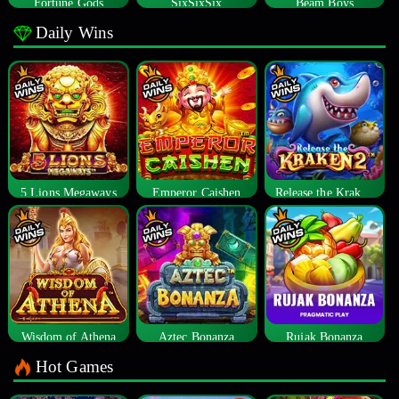
Fortune Gods
SixSixSix
Beam Boys
Daily Wins
5 Lions Megaways
Emperor Caishen
Release the Kraken 2
Wisdom of Athena
Aztec Bonanza
Rujak Bonanza
Hot Games