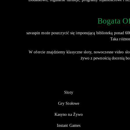
Bogata Of
savaspin może poszczycić się imponującą biblioteką ponad 6
Taka różnor
W ofercie znajdziemy klasyczne sloty, nowoczesne video slot
żywo z pewnością docenią bog
Sloty
Gry Stołowe
Kasyno na Żywo
Instant Games