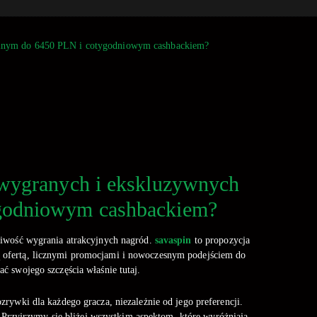
talnym do 6450 PLN i cotygodniowym cashbackiem?
h wygranych i ekskluzywnych
ygodniowym cashbackiem?
liwość wygrania atrakcyjnych nagród.
savaspin
to propozycja
tą ofertą, licznymi promocjami i nowoczesnym podejściem do
ć swojego szczęścia właśnie tutaj.
rywki dla każdego gracza, niezależnie od jego preferencji.
a. Przyjrzymy się bliżej wszystkim aspektom, które wyróżniają