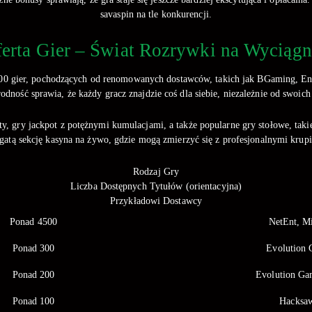
savaspin na tle konkurencji.
erta Gier – Świat Rozrywki na Wyciągn
000 gier, pochodzących od renomowanych dostawców, takich jak BGaming, En
odność sprawia, że każdy gracz znajdzie coś dla siebie, niezależnie od swoich 
y, gry jackpot z potężnymi kumulacjami, a także popularne gry stołowe, takie 
atą sekcję kasyna na żywo, gdzie mogą zmierzyć się z profesjonalnymi krup
Rodzaj Gry
Liczba Dostępnych Tytułów (orientacyjna)
Przykładowi Dostawcy
Ponad 4500
NetEnt, M
Ponad 300
Evolution 
Ponad 200
Evolution Ga
Ponad 100
Hacksa