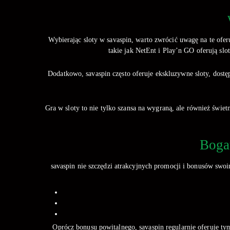
Wybierając sloty w savaspin, warto zwrócić uwagę na te ofe
takie jak NetEnt i Play’n GO oferują sl
Dodatkowo, savaspin często oferuje ekskluzywne sloty, dostęp
Gra w sloty to nie tylko szansa na wygraną, ale również świ
Boga
savaspin nie szczędzi atrakcyjnych promocji i bonusów sw
Oprócz bonusu powitalnego, savaspin regularnie oferuje ty