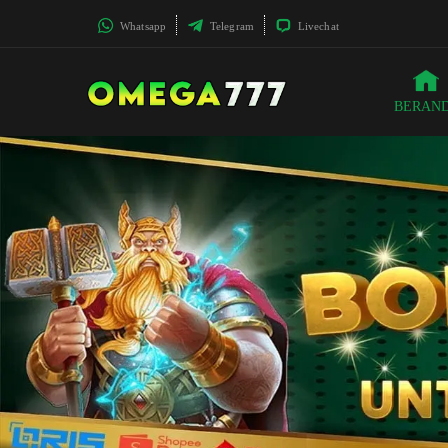
Whatsapp
Telegram
Livechat
BERAN