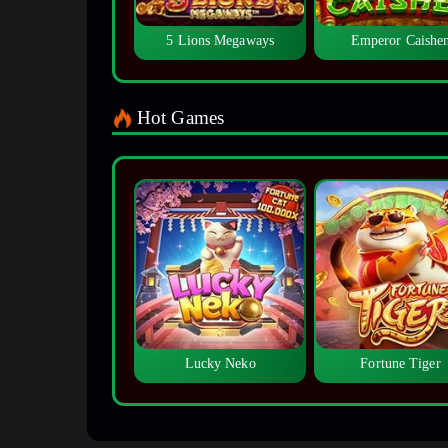
5 Lions Megaways
Emperor Caishe
Hot Games
Lucky Neko
Fortune Tiger