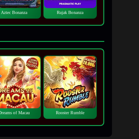
Aztec Bonanza
Rujak Bonanza
Dreams of Macau
Rooster Rumble