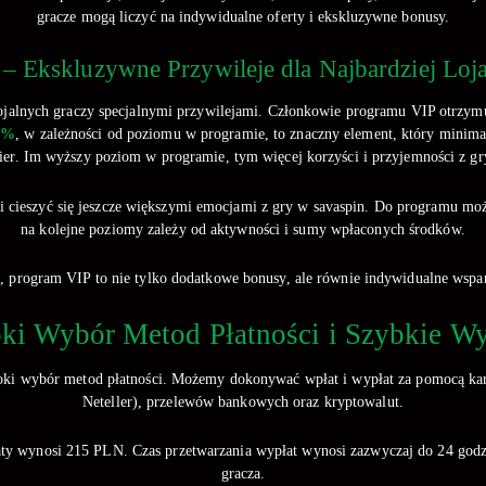
gracze mogą liczyć na indywidualne oferty i ekskluzywne bonusy.
– Ekskluzywne Przywileje dla Najbardziej Loj
lojalnych graczy specjalnymi przywilejami. Członkowie programu VIP otrzymu
5%
, w zależności od poziomu w programie, to znaczny element, który minimali
ier. Im wyższy poziom w programie, tym więcej korzyści i przyjemności z gr
i cieszyć się jeszcze większymi emocjami z gry w savaspin. Do programu moż
na kolejne poziomy zależy od aktywności i sumy wpłaconych środków.
i, program VIP to nie tylko dodatkowe bonusy, ale równie indywidualne wspar
oki Wybór Metod Płatności i Szybkie Wy
oki wybór metod płatności. Możemy dokonywać wpłat i wypłat za pomocą kart 
Neteller), przelewów bankowych oraz kryptowalut.
łaty wynosi 215 PLN. Czas przetwarzania wypłat wynosi zazwyczaj do 24 godz
gracza.