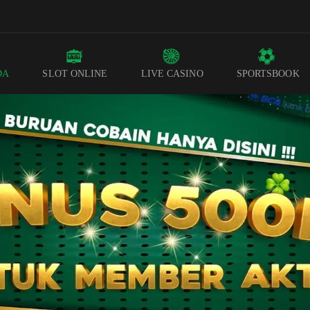
DA
SLOT ONLINE
LIVE CASINO
SPORTSBOOK