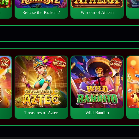
n
Release the Kraken 2
Wisdom of Athena
Treasures of Aztec
Wild Bandito