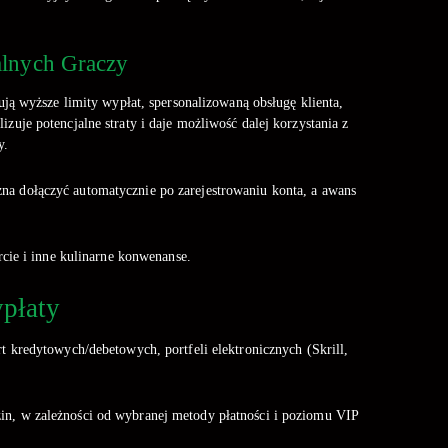
alnych Graczy
ją wyższe limity wypłat, spersonalizowaną obsługę klienta,
zuje potencjalne straty i daje możliwość dalej korzystania z
y.
na dołączyć automatycznie po zarejestrowaniu konta, a awans
cie i inne kulinarne konwenanse.
płaty
kredytowych/debetowych, portfeli elektronicznych (Skrill,
in, w zależności od wybranej metody płatności i poziomu VIP