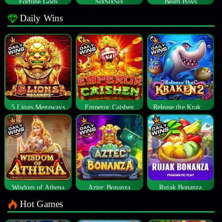
Fortune Gods
SixSixSix
Beam Boys
Daily Wins
5 Lions Megaways
Emperor Caishen
Release the Kraken 2
Wisdom of Athena
Aztec Bonanza
Rujak Bonanza
Hot Games