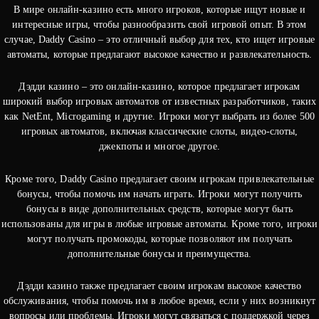
В мире онлайн-казино есть много игроков, которые ищут новые и
интересные игры, чтобы разнообразить свой игровой опыт. В этом
случае, Daddy Casino – это отличный выбор для тех, кто ищет игровые
автоматы, которые предлагают высокое качество и развлекательность.
Дэдди казино – это онлайн-казино, которое предлагает игрокам
широкий выбор игровых автоматов от известных разработчиков, таких
как NetEnt, Microgaming и другие. Игроки могут выбрать из более 500
игровых автоматов, включая классические слоты, видео-слоты,
джекпоты и многое другое.
Кроме того, Daddy Casino предлагает своим игрокам привлекательные
бонусы, чтобы помочь им начать играть. Игроки могут получить
бонусы в виде дополнительных средств, которые могут быть
использованы для игры в любые игровые автоматы. Кроме того, игроки
могут получать промокоды, которые позволяют им получать
дополнительные бонусы и преимущества.
Дэдди казино также предлагает своим игрокам высокое качество
обслуживания, чтобы помочь им в любое время, если у них возникнут
вопросы или проблемы. Игроки могут связаться с поддержкой через