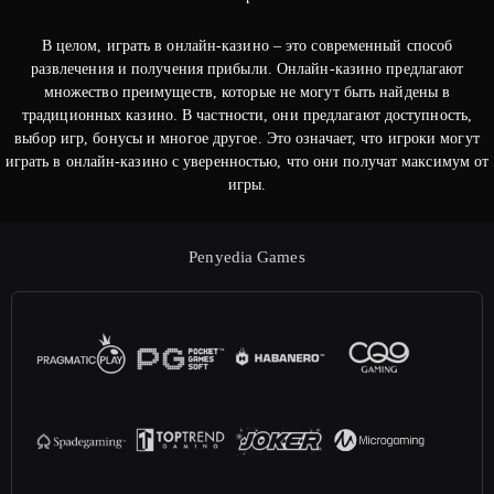
В целом, играть в онлайн-казино – это современный способ
развлечения и получения прибыли. Онлайн-казино предлагают
множество преимуществ, которые не могут быть найдены в
традиционных казино. В частности, они предлагают доступность,
выбор игр, бонусы и многое другое. Это означает, что игроки могут
играть в онлайн-казино с уверенностью, что они получат максимум от
игры.
Penyedia Games