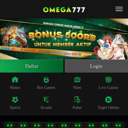
Beranda
Slot Online
Live Casino
Sportsbook
Arcade
Togel Online
Daftar
Login
Poker
Whatsapp
Home
Hot Games
Slots
Live Casino
Telegram
Sports
Arcade
Poker
Togel Online
Livechat