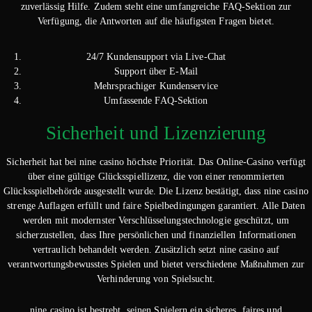
zuverlässig Hilfe. Zudem steht eine umfangreiche FAQ-Sektion zur
Verfügung, die Antworten auf die häufigsten Fragen bietet.
24/7 Kundensupport via Live-Chat
Support über E-Mail
Mehrsprachiger Kundenservice
Umfassende FAQ-Sektion
Sicherheit und Lizenzierung
Sicherheit hat bei nine casino höchste Priorität. Das Online-Casino verfügt
über eine gültige Glücksspiellizenz, die von einer renommierten
Glücksspielbehörde ausgestellt wurde. Die Lizenz bestätigt, dass nine casino
strenge Auflagen erfüllt und faire Spielbedingungen garantiert. Alle Daten
werden mit modernster Verschlüsselungstechnologie geschützt, um
sicherzustellen, dass Ihre persönlichen und finanziellen Informationen
vertraulich behandelt werden. Zusätzlich setzt nine casino auf
verantwortungsbewusstes Spielen und bietet verschiedene Maßnahmen zur
Verhinderung von Spielsucht.
nine casino ist bestrebt, seinen Spielern ein sicheres, faires und