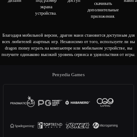
дизайн
под размер
доступ
навига
скачивать
экрана
дополнительные
устройства.
приложения.
Благодаря мобильной версии, драгон мани становится доступным для
всех любителей азартных игр. Независимо от того, используете ли вы
dragon money играть на компьютере или мобильном устройстве, вы
получите одинаково высокий уровень сервиса и удовольствия от игры.
Penyedia Games