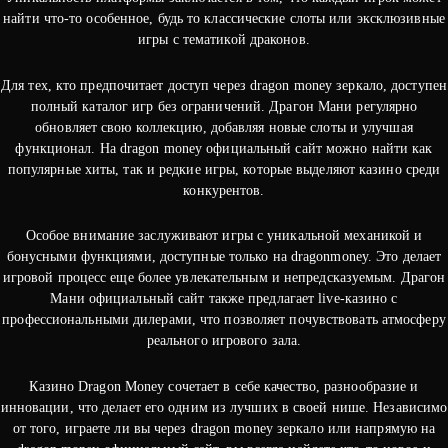
найти что-то особенное, будь то классические слоты или эксклюзивные
игры с тематикой драконов.
Для тех, кто предпочитает доступ через dragon money зеркало, доступен
полный каталог игр без ограничений. Драгон Мани регулярно
обновляет свою коллекцию, добавляя новые слоты и улучшая
функционал. На dragon money официальный сайт можно найти как
популярные хиты, так и редкие игры, которые выделяют казино среди
конкурентов.
Особое внимание заслуживают игры с уникальной механикой и
бонусными функциями, доступные только на dragonmoney. Это делает
игровой процесс еще более увлекательным и непредсказуемым. Драгон
Мани официальный сайт также предлагает live-казино с
профессиональными дилерами, что позволяет почувствовать атмосферу
реального игрового зала.
Казино Dragon Money сочетает в себе качество, разнообразие и
инновации, что делает его одним из лучших в своей нише. Независимо
от того, играете ли вы через dragon money зеркало или напрямую на