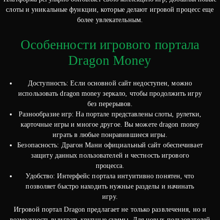
слоты и уникальные функции, которые делают игровой процесс еще
более увлекательным.
Особенности игрового портала
Dragon Money
Доступность: Если основной сайт недоступен, можно
использовать dragon money зеркало, чтобы продолжить игру
без перерывов.
Разнообразие игр: На портале представлены слоты, рулетки,
карточные игры и многое другое. Вы можете dragon money
играть в любые понравившиеся игры.
Безопасность: Драгон Мани официальный сайт обеспечивает
защиту данных пользователей и честность игрового
процесса.
Удобство: Интерфейс портала интуитивно понятен, что
позволяет быстро находить нужные разделы и начинать
игру.
Игровой портал Dragon предлагает не только развлечения, но и
возможность выиграть крупные суммы. Для новых пользователей