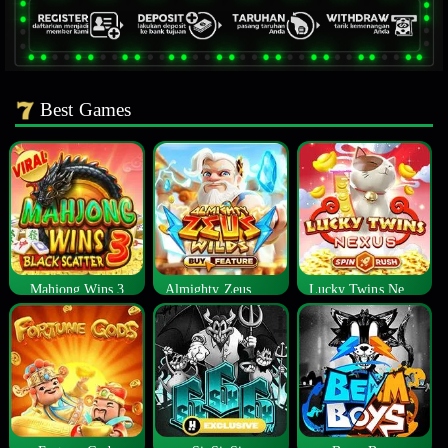
Best Games
Mahjong Wins 3
Almighty Zeus Wilds™
Lucky Twins Nexus