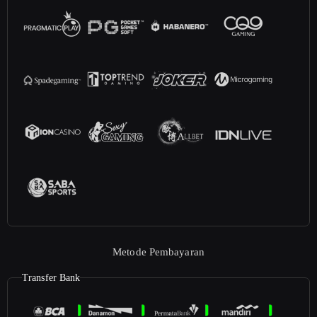
Metode Pembayaran
Transfer Bank