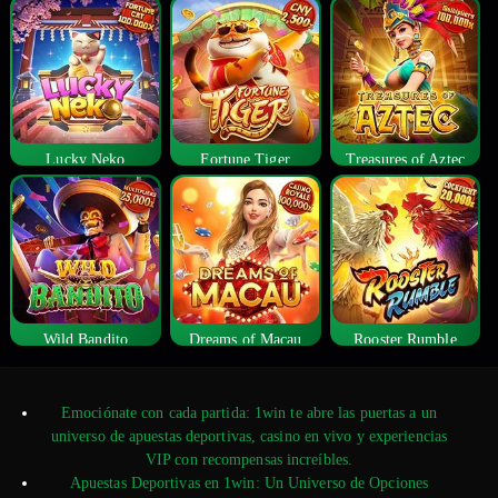
Lucky Neko
Fortune Tiger
Treasures of Aztec
Wild Bandito
Dreams of Macau
Rooster Rumble
Emociónate con cada partida: 1win te abre las puertas a un
universo de apuestas deportivas, casino en vivo y experiencias
VIP con recompensas increíbles.
Apuestas Deportivas en 1win: Un Universo de Opciones