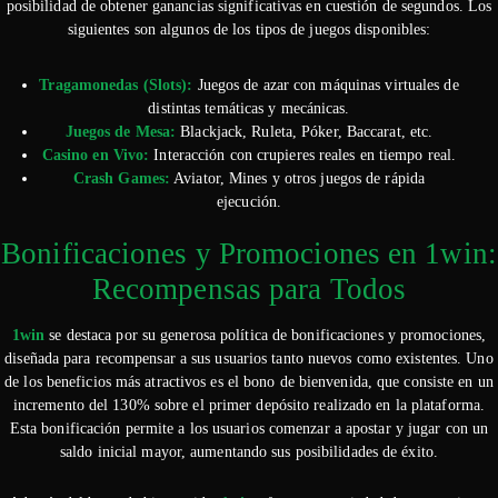
posibilidad de obtener ganancias significativas en cuestión de segundos. Los
siguientes son algunos de los tipos de juegos disponibles:
Tragamonedas (Slots):
Juegos de azar con máquinas virtuales de
distintas temáticas y mecánicas.
Juegos de Mesa:
Blackjack, Ruleta, Póker, Baccarat, etc.
Casino en Vivo:
Interacción con crupieres reales en tiempo real.
Crash Games:
Aviator, Mines y otros juegos de rápida
ejecución.
Bonificaciones y Promociones en 1win:
Recompensas para Todos
1win
se destaca por su generosa política de bonificaciones y promociones,
diseñada para recompensar a sus usuarios tanto nuevos como existentes. Uno
de los beneficios más atractivos es el bono de bienvenida, que consiste en un
incremento del 130% sobre el primer depósito realizado en la plataforma.
Esta bonificación permite a los usuarios comenzar a apostar y jugar con un
saldo inicial mayor, aumentando sus posibilidades de éxito.