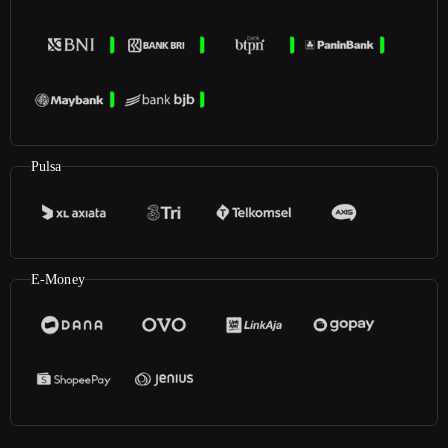
Pulsa
E-Money