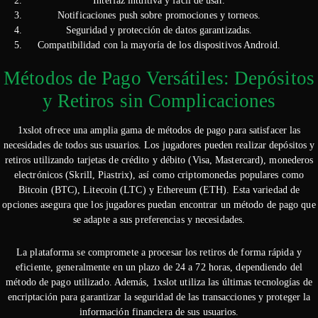
Interfaz intuitiva y fácil de usar.
Notificaciones push sobre promociones y torneos.
Seguridad y protección de datos garantizadas.
Compatibilidad con la mayoría de los dispositivos Android.
Métodos de Pago Versátiles: Depósitos
y Retiros sin Complicaciones
1xslot ofrece una amplia gama de métodos de pago para satisfacer las
necesidades de todos sus usuarios. Los jugadores pueden realizar depósitos y
retiros utilizando tarjetas de crédito y débito (Visa, Mastercard), monederos
electrónicos (Skrill, Piastrix), así como criptomonedas populares como
Bitcoin (BTC), Litecoin (LTC) y Ethereum (ETH). Esta variedad de
opciones asegura que los jugadores puedan encontrar un método de pago que
se adapte a sus preferencias y necesidades.
La plataforma se compromete a procesar los retiros de forma rápida y
eficiente, generalmente en un plazo de 24 a 72 horas, dependiendo del
método de pago utilizado. Además, 1xslot utiliza las últimas tecnologías de
encriptación para garantizar la seguridad de las transacciones y proteger la
información financiera de sus usuarios.