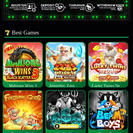
Best Games
Mahjong Wins 3
Almighty Zeus Wilds™
Lucky Twins Nexus