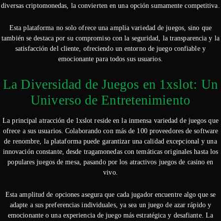
diversas criptomonedas, la convierten en una opción sumamente competitiva.
Esta plataforma no solo ofrece una amplia variedad de juegos, sino que
también se destaca por su compromiso con la seguridad, la transparencia y la
satisfacción del cliente, ofreciendo un entorno de juego confiable y
emocionante para todos sus usuarios.
La Diversidad de Juegos en 1xslot: Un
Universo de Entretenimiento
La principal atracción de 1xslot reside en la inmensa variedad de juegos que
ofrece a sus usuarios. Colaborando con más de 100 proveedores de software
de renombre, la plataforma puede garantizar una calidad excepcional y una
innovación constante, desde tragamonedas con temáticas originales hasta los
populares juegos de mesa, pasando por los atractivos juegos de casino en
vivo.
Esta amplitud de opciones asegura que cada jugador encuentre algo que se
adapte a sus preferencias individuales, ya sea un juego de azar rápido y
emocionante o una experiencia de juego más estratégica y desafiante. La