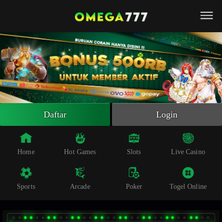
Beranda
Slot Online
Live Casino
Sportsbook
Arcade
Togel Online
Daftar
Login
Poker
Whatsapp
Home
Hot Games
Slots
Live Casino
Telegram
Sports
Arcade
Poker
Togel Online
Livechat