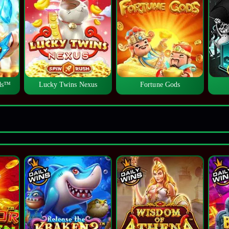
lds™
Lucky Twins Nexus
Fortune Gods