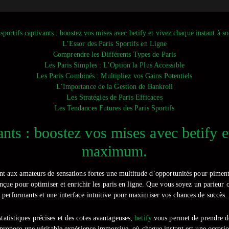
portifs captivants : boostez vos mises avec betify et vivez chaque instant à
L’Essor des Paris Sportifs en Ligne
Comprendre les Différents Types de Paris
Les Paris Simples : L’Option la Plus Accessible
Les Paris Combinés : Multipliez vos Gains Potentiels
L’Importance de la Gestion de Bankroll
Les Stratégies de Paris Efficaces
Les Tendances Futures des Paris Sportifs
nts : boostez vos mises avec betify e
maximum.
rant aux amateurs de sensations fortes une multitude d’opportunités pour pime
ue pour optimiser et enrichir les paris en ligne. Que vous soyez un parieur o
performants et une interface intuitive pour maximiser vos chances de succès.
tatistiques précises et des cotes avantageuses,
betify
vous permet de prendre des
lle propose une véritable expérience immersive, où chaque instant est une occas