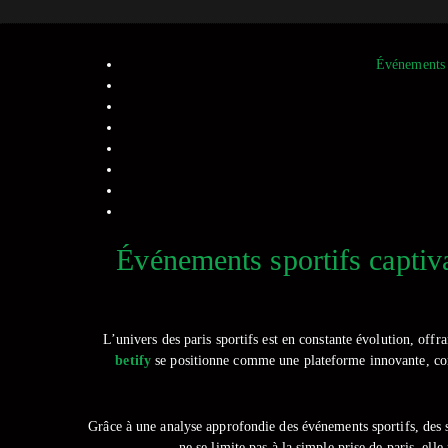
Événements s
Événements sportifs captiva
L’univers des paris sportifs est en constante évolution, off
betify
se positionne comme une plateforme innovante, conç
Grâce à une analyse approfondie des événements sportifs, des s
ne se limite pas à la simple prise de paris, e