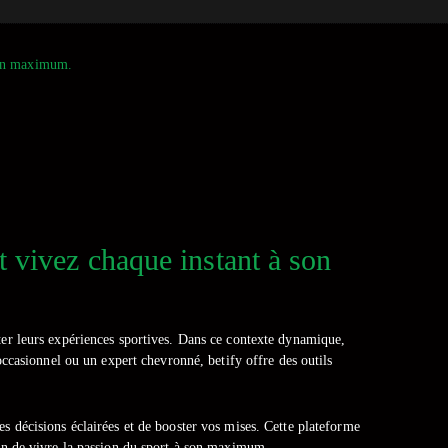
 son maximum.
t vivez chaque instant à son
nter leurs expériences sportives. Dans ce contexte dynamique,
ccasionnel ou un expert chevronné, betify offre des outils
 décisions éclairées et de booster vos mises. Cette plateforme
ion de vivre la passion du sport à son maximum.