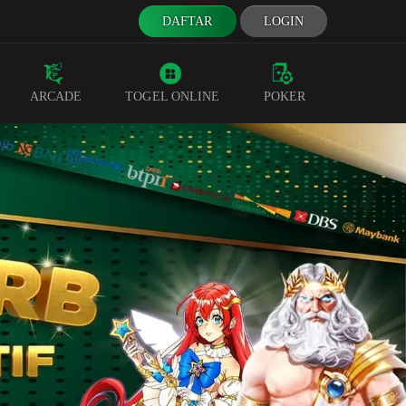
DAFTAR
LOGIN
ARCADE
TOGEL ONLINE
POKER