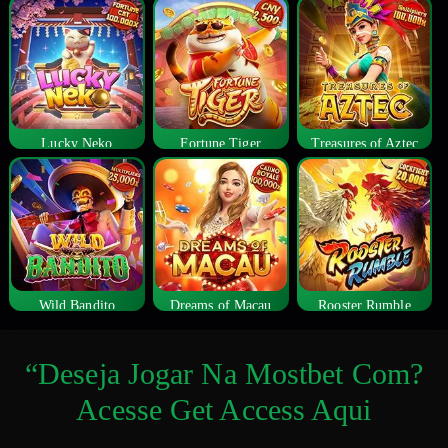
Lucky Neko
Fortune Tiger
Treasures of Aztec
Wild Bandito
Dreams of Macau
Rooster Rumble
“Deseja Jogar Na Mostbet Com?
Acesse Get Access Aqui