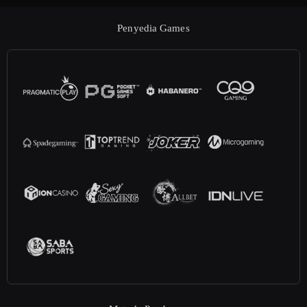
Penyedia Games