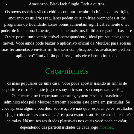
Americano, BlackJack Single Deck e outros.
Os novos usuários são recebidos com um membrudo bônus de inscrição,
enquanto os usuários regulares podem curtir várias promoções at the
programas de fidelidade. Esses bônus aumentam significativamente o teu
poder de intencionadamente, dando-lhe mais possibilities de ganhar bastante.
O site possui uma versão móvel correspondente, ideal pra seu navegador
móvel. Você ainda pode baixar o aplicativo oficial da MostBet para acessar
suas ferramentas e envidar on-line sem complicações. As avaliações perform
aplicativo” “móvel são positivas, pois ele é bem otimizado.
Caça-níqueis
os mais populares de uma casa. Você pode apostar usando as linhas de
deposito e carretéis neste jogo, e sony ericsson isso compensar, você ganha.
Os clientes que frequentam operating system cassinos brasileiros
administrados pela Mostbet parecem apreciar este game em particular. Se
você aprecia alguma boa dose sobre ação e não quer esperar pelos resultados
do jogo, colocar suas apostas na área para esportes ao listo é a melhor opção
de todas. Há muitos resultados plausíveis nos quais você pode envidar,
dependendo das particularidades de cada jogo
mostbet
.