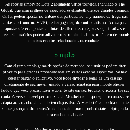
As apostas simply no Dota 2 abrangem vários torneios, incluindo o The
Global, que atrai milhões de espectadores elizabeth oferece grandes prêmios.
Os fãs podem apostar no trabajo das partidas, not any número de frags, nas
cartas electronic no MVP (melhor jogador) do contraddittorio. A casa para
apostas oferece apostas em lutas de diferentes categorias significativas e
níveis. Os usuários podem adivinar o resultado das lutas, o número de rounds
e outros eventos relacionados aos combates.
Simples
Com alguma ampla gama de opções de mercado, os usuários podem tirar
proveito para grandes probabilidades em vários eventos esportivos. Se não
desejar baixar o aplicativo, você pode envidar e jogar na um cassino
diretamente do seu móvil, usando a versão adaptada para mobile phones.
Tudo o que você precisa fazer é abrir to site em seu browser e acessar the sua
conta. A versão móvel perform site da Mostbet inclui quaisquer recursos e se
adapta ao tamanho da tela do teu dispositivo. A Mostbet é conhecida durante
sua segurança at the proteção de dados do usuário, united states criptografia
para confidencialidade.
Sim, a new Mostbet oferece o serviço de streaming gratuito,