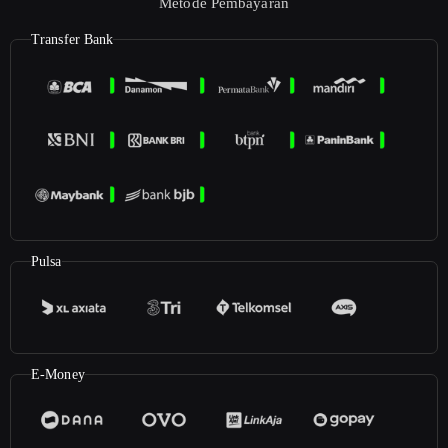
Metode Pembayaran
Transfer Bank
Pulsa
E-Money