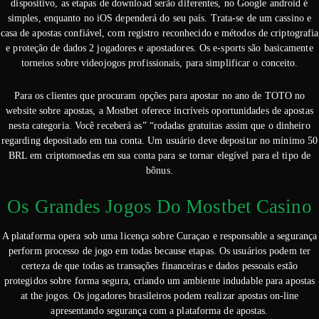
dispositivo, as etapas de download serão diferentes, no Google android é
simples, enquanto no iOS dependerá do seu país. Trata-se de um cassino e
casa de apostas confiável, com registro reconhecido e métodos de criptografia
e proteção de dados 2 jogadores e apostadores. Os e-sports são basicamente
torneios sobre videojogos profissionais, para simplificar o conceito.
Para os clientes que procuram opções para apostar no ano de TOTO no
website sobre apostas, a Mostbet oferece incríveis oportunidades de apostas
nesta categoria. Você receberá as” “rodadas gratuitas assim que o dinheiro
regarding depositado em tua conta. Um usuário deve depositar no mínimo 50
BRL em criptomoedas em sua conta para se tornar elegível para el tipo de
bônus.
Os Grandes Jogos Do Mostbet Casino
A plataforma opera sob uma licença sobre Curaçao e responsable a segurança
perform processo de jogo em todas because etapas. Os usuários podem ter
certeza de que todas as transações financeiras e dados pessoais estão
protegidos sobre forma segura, criando um ambiente indudable para apostas
at the jogos. Os jogadores brasileiros podem realizar apostas on-line
apresentando segurança com a plataforma de apostas.