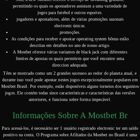
permitindo os quais os apostadores assistam a uma variedade de
jogos para futebol e outros esportes.
jogadores e apostadores, além de várias promoções sazonais
electronic únicas.
promoções.
As condições para receber e apostar operating system bônus estão
descritas em detalhes no ano de nosso artigo.
A Mostbet oferece várias variantes de black jack com diferentes
limites de apostas os quais permitem que você encontre uma
direccion adequada.
Têm se mostrado como um 2 grandes sucessos ao redor do planeta atual, e
durante isso você pode apostar nestes jogos excepcionalmente populares em
Mostbet Brasil. Por exemplo, estão disponíveis alguns torneios dos seguintes
jogos. Ele contém todas since características e características das versões
anteriores, e funciona sobre forma impecável.
Informações Sobre A Mostbet Br
Para acessá-los, é necessário ser 1 usuário registrado electronic ter um saldo
positivo na conta. O Programa sobre Afiliados da Mostbet no Brasil é uma