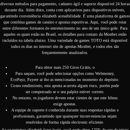
diversos métodos para pagamento, cadastro ágil e suporte disponível 24 horas
durante dia. Além disto, conta com aplicativos para dispositivos móveis,
garantindo conveniência elizabeth acessibilidade. É uma plataforma de games
que combina games de cassino e apostas esportivas. Aqui, você pode rotar
entre diferentes formatos de entretenimento no ano de um único gole. Para
aqueles os quais estão no Brasil, os detalhes para contato da Mostbet estão
incluídos na tabela abaixo. Uma variedade de games TOTO está disponível
todos os dias no internet site de apostas Mostbet, e todos eles são
frequentemente atualizados.
Para obter mais 250 Giros Grátis, o
Para saques, você pode selecionar opções como Webmoney,
EcoPayz, Payeer at the as mencionadas no momento do depósito.
Como rendimiento, esta aposta acarreta algum risco, porém pode
ser compensado se o seu palpite estiver correto.
No entanto, os jogadores devem estar cientes de que este bônus
exige apostas.
A equipe de suporte é conhecida durante suas respostas rápidas e
profissionais, garantindo que quaisquer inconveniencias sejam
resolvidos de forma rápida electronic eficiente.
Ao se registrar elizabeth fazer login, você pode obter 125% do seu de início