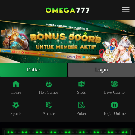
Beranda
Slot Online
Live Casino
Sportsbook
Arcade
Togel Online
Daftar
Login
Poker
Whatsapp
Home
Hot Games
Slots
Live Casino
Telegram
Sports
Arcade
Poker
Togel Online
Livechat