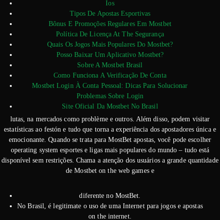
Ios
Tipos De Apostas Esportivas
Bônus E Promoções Regulares Em Mostbet
Política De Licença At The Segurança
Quais Os Jogos Mais Populares Do Mostbet?
Posso Baixar Um Aplicativo Mostbet?
Sobre A Mostbet Brasil
Como Funciona A Verificação De Conta
Mostbet Login À Conta Pessoal: Dicas Para Solucionar
Problemas Sobre Login
Site Oficial Da Mostbet No Brasil
lutas, na mercados como problème e outros. Além disso, podem visitar
estatísticas ao festón e tudo que torna a experiência dos apostadores única e
emocionante. Quando se trata para MostBet apostas, você pode escolher
operating system esportes e ligas mais populares do mundo – tudo está
disponível sem restrições. Chama a atenção dos usuários a grande quantidade
de Mostbet on the web games e
diferente no MostBet.
No Brasil, é legitimate o uso de uma Internet para jogos e apostas
on the internet.