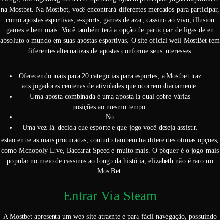
na Mostbet. Na Mostbet, você encontrará diferentes mercados para participar,
como apostas esportivas, e-sports, games de azar, cassino ao vivo, illusion
games e bem mais. Você também terá a opção de participar de ligas de en
absoluto o mundo em suas apostas esportivas. O site oficial weil MostBet tem
diferentes alternativas de apostas conforme seus interesses.
Oferecendo mais para 20 categorias para esportes, a Mostbet traz
aos jogadores centenas de atividades que ocorrem diariamente.
Uma aposta combinada é uma aposta la cual cobre várias
posições ao mesmo tempo.
No
Uma vez lá, decida que esporte e que jogo você deseja assistir.
estão entre as mais procuradas, contudo também há diferentes ótimas opções,
como Monopoly Live, Baccarat Speed e muito mais. O pôquer é o jogo mais
popular no meio de cassinos ao longo da história, elizabeth não é raro no
MostBet.
Entrar Via Steam
A Mostbet apresenta um web site atraente e para fácil navegação, possuindo