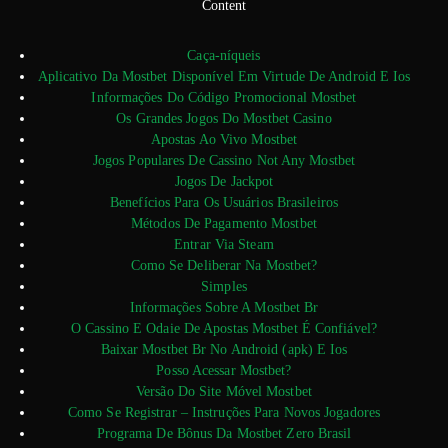
Content
Caça-níqueis
Aplicativo Da Mostbet Disponível Em Virtude De Android E Ios
Informações Do Código Promocional Mostbet
Os Grandes Jogos Do Mostbet Casino
Apostas Ao Vivo Mostbet
Jogos Populares De Cassino Not Any Mostbet
Jogos De Jackpot
Benefícios Para Os Usuários Brasileiros
Métodos De Pagamento Mostbet
Entrar Via Steam
Como Se Deliberar Na Mostbet?
Simples
Informações Sobre A Mostbet Br
O Cassino E Odaie De Apostas Mostbet É Confiável?
Baixar Mostbet Br No Android (apk) E Ios
Posso Acessar Mostbet?
Versão Do Site Móvel Mostbet
Como Se Registrar – Instruções Para Novos Jogadores
Programa De Bônus Da Mostbet Zero Brasil