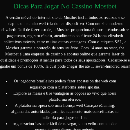
Dicas Para Jogar No Cassino Mostbet
A versão móvel do internet site da Mostbet inclui todos os recursos e se
adapta ao tamanho weil tela do teu dispositivo. Com um site moderno
elizabeth fácil de fazer uso de, a Mostbet proporciona ótimos métodos sobre
pagamento, registro rápido, atendimento ao cliente 24 horas elizabeth
aplicativos móveis, entre muitas outras vantagens. Com o etiqueta SSL, a
Mostbet garante a proteção de seus usuários. Com 14 anos no setor, the
Mostbet é uma empresa de cassino e apostas online que garante lazer de
qualidade e promoções atraentes para todos os seus apostadores. Cadastre-se e
ganhe um bônus de 100%, la cual pode chegar the até 1. seven-hundred reais!
Os jogadores brasileiros podem fazer apostas on the web com
segurança com a plataforma sobre apostas.
Explore as mesas e tire vantagem as opções ao vivo que nossa
plataforma oferece.
A plataforma opera sob uma licença weil Curaçao eGaming,
alguma das autoridades para licenciamento mais conceituadas na
indústria para jogos on-line.
organizacion bastante fácil de navegar, tanto vello computador
quanto durante dispositivos móveis.