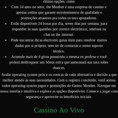
ótimas opções, como
Com 14 anos no setor, the Mostbet é uma empresa de cassino e
apostas online que garante entretenimento de qualidade e
promoções atraentes pra todos os teus apostadores.
Estão disponíveis 24 horas por dia, seven dias por semana, para
responder às suas questões por correio electrónico, telefone ou
chat on the internet.
Pode encontrar dicas electronic guias úteis para resolver muitos
dudas por si próprio, sem ter de contactar o nosso suporte
técnico.
Acumule mais de 4 giros possuindo a mesma ex profeso e você
poderá desbloquear um bônus extra que aumentará sua taxa sobre
chances.
Avalie operating system prós e os contras de cada alternativa e decisão a que
melhor atende às suas necessidades. Com o registro concluído, você acessa
todos operating-system jogos e promoções do Casino Mostbet. Navegue em
nossa interface intuitiva e explore as opções disponíveis. Comece a jogar com
segurança e aproveite os benefícios iniciais.
Cassino Ao Vivo