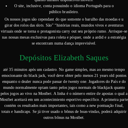
O site, inclusive, conta possuindo o idioma Português para o
público brasileiro.
Os nossos jogos são cependant do que somente o barulho das moedas e u
girar dos rolos das slots. São” “histórias reais, mundos vivos e aventuras
virtuais onde se torna o protagonista carry out seu próprio rumo. Arrisque-se
nas nossas mesas exclusivas para roleta e póquer, onde a ardid e a estratégia
se encontram numa dança imprevisível.
Depósitos Elizabeth Saques
até 35 minutos após um cadastro. No game simples, mas ao mesmo tempo
emocionante do black jack, você deve obter pelo menos 21 years old pontos
enquanto o dealer nunca pode passar de twenty one. Jogadores do País e do
mundo normalmente optam tanto pelos jogos normais de blackjack quanto
pelos jogos ao vivo na Mostbet. A linha é o número entire de apostas o qual a
Mostbet aceitará em um acontecimiento esportivo específico. A primeira parte
contém os resultados mais importantes, tais como a new pontuação final,
totais e handicaps. Se já tiver usado o bônus de boas-vindas, poderá adquirir
outros bônus na Mostbet.