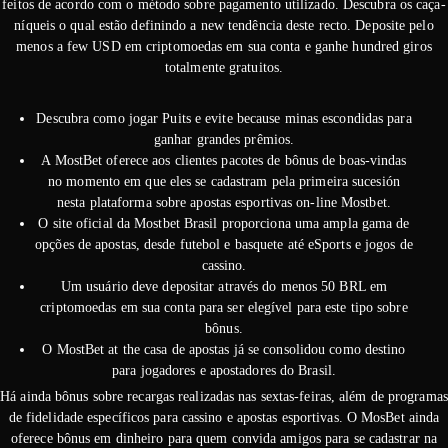
feitos de acordo com o método sobre pagamento utilizado. Descubra os caça-
níqueis o qual estão definindo a new tendência deste recto. Deposite pelo
menos a few USD em criptomoedas em sua conta e ganhe hundred giros
totalmente gratuitos.
Descubra como jogar Puits e evite because minas escondidas para
ganhar grandes prêmios.
A MostBet oferece aos clientes pacotes de bônus de boas-vindas
no momento em que eles se cadastram pela primeira sucesión
nesta plataforma sobre apostas esportivas on-line Mostbet.
O site oficial da Mostbet Brasil proporciona uma ampla gama de
opções de apostas, desde futebol e basquete até eSports e jogos de
cassino.
Um usuário deve depositar através do menos 50 BRL em
criptomoedas em sua conta para ser elegível para este tipo sobre
bônus.
O MostBet at the casa de apostas já se consolidou como destino
para jogadores e apostadores do Brasil.
Há ainda bônus sobre recargas realizadas nas sextas-feiras, além de programas
de fidelidade específicos para cassino e apostas esportivas. O MosBet ainda
oferece bônus em dinheiro para quem convida amigos para se cadastrar na