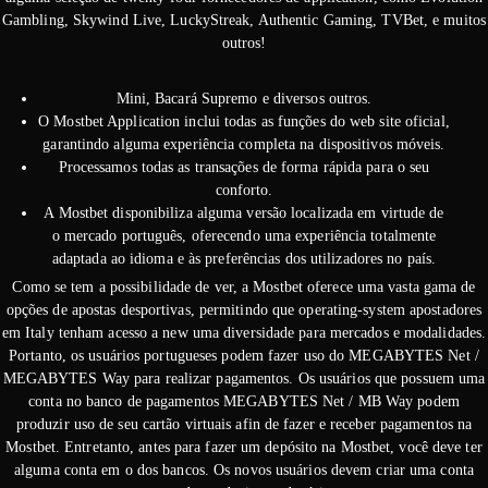
Gambling, Skywind Live, LuckyStreak, Authentic Gaming, TVBet, e muitos
outros!
Mini, Bacará Supremo e diversos outros.
O Mostbet Application inclui todas as funções do web site oficial,
garantindo alguma experiência completa na dispositivos móveis.
Processamos todas as transações de forma rápida para o seu
conforto.
A Mostbet disponibiliza alguma versão localizada em virtude de
o mercado português, oferecendo uma experiência totalmente
adaptada ao idioma e às preferências dos utilizadores no país.
Como se tem a possibilidade de ver, a Mostbet oferece uma vasta gama de
opções de apostas desportivas, permitindo que operating-system apostadores
em Italy tenham acesso a new uma diversidade para mercados e modalidades.
Portanto, os usuários portugueses podem fazer uso do MEGABYTES Net /
MEGABYTES Way para realizar pagamentos. Os usuários que possuem uma
conta no banco de pagamentos MEGABYTES Net / MB Way podem
produzir uso de seu cartão virtuais afin de fazer e receber pagamentos na
Mostbet. Entretanto, antes para fazer um depósito na Mostbet, você deve ter
alguma conta em o dos bancos. Os novos usuários devem criar uma conta