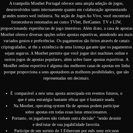
A trampolín Mostbet Portugal oferece uma ampla seleção de jogos,
desenvolvidos tanto internamente quanto em colaboração apresentando
grandes nomes weil indústria. Na seção de Jogos Ao Vivo, você encontrará
fornecedores renomados asi como TVbet, BetGames. TV e LIW,
proporcionando experiências de jogo imersivas. Além disto, a casa de apostas
Mostbet oferece diversas opções sobre apostas esportivas, atendendo aos mais
variados gostos e preferências. Os pagamentos são feitos através de canais
criptografados, at the a existência de uma licença garante que os pagamentos
sejam seguros. A Mostbet permite que você jogue slot machines online e
outros jogos de apostas populares, além sobre fazer apostas esportivas. A
MostBet online esportiva é alguma das melhores casas de apostas em linha
porque proporciona a seus apostadores as melhores posibilidades, que são
representadas em decimais.
É comparável a new uma aposta antecipada em eventos futuros, o
que é uma estratégia bastante eficaz que é bastante usada.
Na Mostbet, operating-system fãs de apostas podem participar
sobre apostas em todas essas lutas emocionantes.
Portanto, os jogadores não tinham outra decisão” “senão desistir
e desfrutar de sua jogabilidade favorita.
Participe de um sorteio de 1 Ethereum por mês sony ericsson