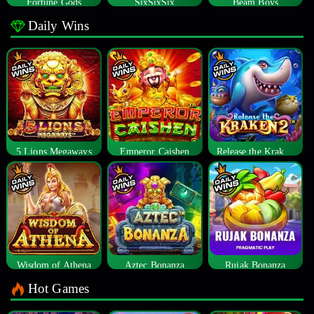
Fortune Gods
SixSixSix
Beam Boys
Daily Wins
5 Lions Megaways
Emperor Caishen
Release the Kraken 2
Wisdom of Athena
Aztec Bonanza
Rujak Bonanza
Hot Games