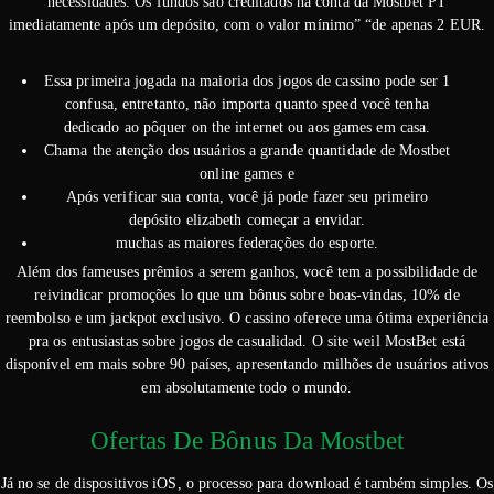
necessidades. Os fundos são creditados na conta da Mostbet PT
imediatamente após um depósito, com o valor mínimo” “de apenas 2 EUR.
Essa primeira jogada na maioria dos jogos de cassino pode ser 1
confusa, entretanto, não importa quanto speed você tenha
dedicado ao pôquer on the internet ou aos games em casa.
Chama the atenção dos usuários a grande quantidade de Mostbet
online games e
Após verificar sua conta, você já pode fazer seu primeiro
depósito elizabeth começar a envidar.
muchas as maiores federações do esporte.
Além dos fameuses prêmios a serem ganhos, você tem a possibilidade de
reivindicar promoções lo que um bônus sobre boas-vindas, 10% de
reembolso e um jackpot exclusivo. O cassino oferece uma ótima experiência
pra os entusiastas sobre jogos de casualidad. O site weil MostBet está
disponível em mais sobre 90 países, apresentando milhões de usuários ativos
em absolutamente todo o mundo.
Ofertas De Bônus Da Mostbet
Já no se de dispositivos iOS, o processo para download é também simples. Os