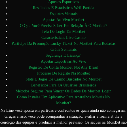
Apostas Esportivas
Resultados E Estatísticas Weil Partida
Esportes Virtuais
Apostas Ao Vivo Mostbet
O Que Você Precisa Saber Em Relação À O Mostbet?
Tela De Login Da Mostbet
Características Live Casino
Participe Da Promoção Lucky Ticket Na Mostbet Para Rodadas
Grátis Semanais
Segurança E Licença”
Apostas Esportivas Ao Vivo
Registro De Conta Mostbet Not Any Brasil
Processo De Registo Na Mostbet
Slots E Jogos De Casino Buscados No Mostbet
Benefícios Para Os Usuários Brasileiros
Métodos Seguros Para Vencer Os Dados De Mostbet Login
Como Instalar Um Aplicativo Para Aparelhos Móveis No
Mostbet?
Na Line você aposta em partidas e confrontos os quais ainda não começaram.
Graças a isso, você pode acompanhar a situação, avaliar a forma at the a
condição das equipes e produzir a melhor previsão. Os saques na MostBet são