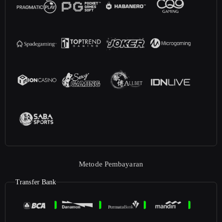
Metode Pembayaran
Transfer Bank