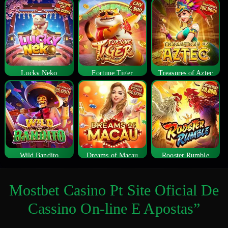
Lucky Neko
Fortune Tiger
Treasures of Aztec
Wild Bandito
Dreams of Macau
Rooster Rumble
Mostbet Casino Pt Site Oficial De
Cassino On-line E Apostas”