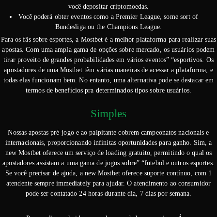
você depositar criptomoedas.
Você poderá obter eventos como a Premier League, some sort of
Bundesliga ou the Champions League.
Para os fãs sobre esportes, a Mostbet é a melhor plataforma para realizar suas
apostas. Com uma ampla gama de opções sobre mercado, os usuários podem
tirar proveito de grandes probabilidades em vários eventos” “esportivos. Os
apostadores de uma Mostbet têm várias maneiras de acessar a plataforma, e
todas elas funcionam bem. No entanto, uma alternativa pode se destacar em
termos de benefícios pra determinados tipos sobre usuários.
Simples
Nossas apostas pré-jogo e ao palpitante cobrem campeonatos nacionais e
internacionais, proporcionando infinitas oportunidades para ganho. Sim, a
new Mostbet oferece um serviço de loading gratuito, permitindo o qual os
apostadores assistam a uma gama de jogos sobre” “futebol e outros esportes.
Se você precisar de ajuda, a new Mostbet oferece suporte contínuo, com 1
atendente sempre immediately para ajudar. O atendimento ao consumidor
pode ser contatado 24 horas durante dia, 7 dias por semana.