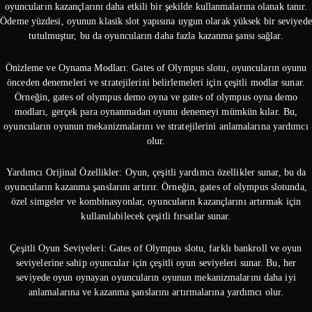
oyuncuların kazançlarını daha etkili bir şekilde kullanmalarına olanak tanır.
Ödeme yüzdesi, oyunun klasik slot yapısına uygun olarak yüksek bir seviyede
tutulmuştur, bu da oyuncuların daha fazla kazanma şansı sağlar.
Önizleme ve Oynama Modları: Gates of Olympus slotu, oyuncuların oyunu
önceden denemeleri ve stratejilerini belirlemeleri için çeşitli modlar sunar.
Örneğin, gates of olympus demo oyna ve gates of olympus oyna demo
modları, gerçek para oynanmadan oyunu denemeyi mümkün kılar. Bu,
oyuncuların oyunun mekanizmalarını ve stratejilerini anlamalarına yardımcı
olur.
Yardımcı Orijinal Özellikler: Oyun, çeşitli yardımcı özellikler sunar, bu da
oyuncuların kazanma şanslarını artırır. Örneğin, gates of olympus slotunda,
özel simgeler ve kombinasyonlar, oyuncuların kazançlarını artırmak için
kullanılabilecek çeşitli fırsatlar sunar.
Çeşitli Oyun Seviyeleri: Gates of Olympus slotu, farklı bankroll ve oyun
seviyelerine sahip oyuncular için çeşitli oyun seviyeleri sunar. Bu, her
seviyede oyun oynayan oyuncuların oyunun mekanizmalarını daha iyi
anlamalarına ve kazanma şanslarını artırmalarına yardımcı olur.