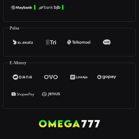
Pulsa
E-Money