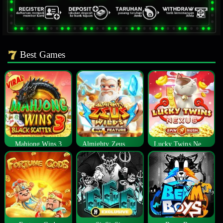
Best Games
Mahjong Wins 3
Almighty Zeus Wilds™
Lucky Twins Nexus