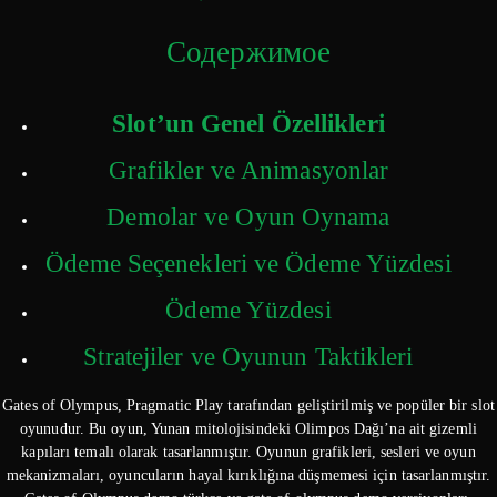
Содержимое
Slot’un Genel Özellikleri
Grafikler ve Animasyonlar
Demolar ve Oyun Oynama
Ödeme Seçenekleri ve Ödeme Yüzdesi
Ödeme Yüzdesi
Stratejiler ve Oyunun Taktikleri
Gates of Olympus, Pragmatic Play tarafından geliştirilmiş ve popüler bir slot
oyunudur. Bu oyun, Yunan mitolojisindeki Olimpos Dağı’na ait gizemli
kapıları temalı olarak tasarlanmıştır. Oyunun grafikleri, sesleri ve oyun
mekanizmaları, oyuncuların hayal kırıklığına düşmemesi için tasarlanmıştır.