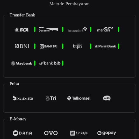
Metode Pembayaran
Transfer Bank
Pulsa
E-Money