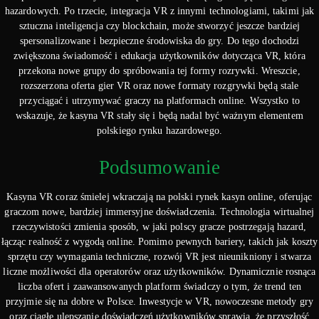
hazardowych. Po trzecie, integracja VR z innymi technologiami, takimi jak
sztuczna inteligencja czy blockchain, może stworzyć jeszcze bardziej
spersonalizowane i bezpieczne środowiska do gry. Do tego dochodzi
zwiększona świadomość i edukacja użytkowników dotycząca VR, która
przekona nowe grupy do spróbowania tej formy rozrywki. Wreszcie,
rozszerzona oferta gier VR oraz nowe formaty rozgrywki będą stale
przyciągać i utrzymywać graczy na platformach online. Wszystko to
wskazuje, że kasyna VR stały się i będą nadal być ważnym elementem
polskiego rynku hazardowego.
Podsumowanie
Kasyna VR coraz śmielej wkraczają na polski rynek kasyn online, oferując
graczom nowe, bardziej immersyjne doświadczenia. Technologia wirtualnej
rzeczywistości zmienia sposób, w jaki polscy gracze postrzegają hazard,
łącząc realność z wygodą online. Pomimo pewnych bariery, takich jak koszty
sprzętu czy wymagania techniczne, rozwój VR jest nieunikniony i stwarza
liczne możliwości dla operatorów oraz użytkowników. Dynamicznie rosnąca
liczba ofert i zaawansowanych platform świadczy o tym, że trend ten
przyjmie się na dobre w Polsce. Inwestycje w VR, nowoczesne metody gry
oraz ciągłe ulepszanie doświadczeń użytkowników sprawią, że przyszłość