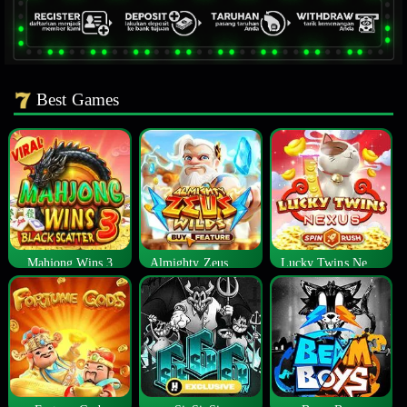
Best Games
Mahjong Wins 3
Almighty Zeus Wilds™
Lucky Twins Nexus