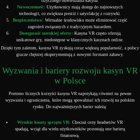
fizycznego odwiedzania kasyna.
Nowoczesność:
Użytkownicy mają dostęp do najnowszych
technologii, co zwiększa prestiż i satysfakcję z rozrywki.
Bezpieczeństwo:
Wirtualne środowisko może eliminować część
zagrożeń związanych z tradycyjnym hazardem.
Dostępność szerokiej oferty:
Kasyna VR często oferują
unikatowe gry, niedostępne w klasycznych kasynach online.
Dzięki tym zaletom, kasyna VR zyskują coraz większą popularność, a polscy
gracze chętniej eksperymentują z nowymi formami zabawy.
Wyzwania i bariery rozwoju kasyn VR
w Polsce
Pomimo licznych korzyści kasyna VR napotykają również na pewne
wyzwania i ograniczenia, które mogą spowalniać ich rozwój na polskim
rynku. Do najważniejszych barier należą:
Wysokie koszty sprzętu VR:
Chociaż ceny headsetów VR
spadają, wciąż dla wielu użytkowników pozostają one barierą
finansową.