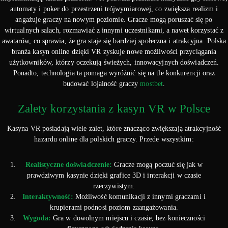
automaty i poker do przestrzeni trójwymiarowej, co zwiększa realizm i
angażuje graczy na nowym poziomie. Gracze mogą poruszać się po
wirtualnych salach, rozmawiać z innymi uczestnikami, a nawet korzystać z
awatarów, co sprawia, że gra staje się bardziej społeczna i atrakcyjna. Polska
branża kasyn online dzięki VR zyskuje nowe możliwości przyciągania
użytkowników, którzy oczekują świeżych, innowacyjnych doświadczeń.
Ponadto, technologia ta pomaga wyróżnić się na tle konkurencji oraz
budować lojalność graczy
mostbet
.
Zalety korzystania z kasyn VR w Polsce
Kasyna VR posiadają wiele zalet, które znacząco zwiększają atrakcyjność
hazardu online dla polskich graczy. Przede wszystkim:
Realistyczne doświadczenie:
Gracze mogą poczuć się jak w
prawdziwym kasynie dzięki grafice 3D i interakcji w czasie
rzeczywistym.
Interaktywność:
Możliwość komunikacji z innymi graczami i
krupierami podnosi poziom zaangażowania.
Wygoda:
Gra w dowolnym miejscu i czasie, bez konieczności