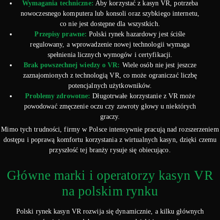
Wymagania techniczne:
Aby korzystać z kasyn VR, potrzeba
nowoczesnego komputera lub konsoli oraz szybkiego internetu,
co nie jest dostępne dla wszystkich.
Przepisy prawne:
Polski rynek hazardowy jest ściśle
regulowany, a wprowadzenie nowej technologii wymaga
spełnienia licznych wymogów i certyfikacji.
Brak powszechnej wiedzy o VR:
Wiele osób nie jest jeszcze
zaznajomionych z technologią VR, co może ograniczać liczbę
potencjalnych użytkowników.
Problemy zdrowotne:
Długotrwałe korzystanie z VR może
powodować zmęczenie oczu czy zawroty głowy u niektórych
graczy.
Mimo tych trudności, firmy w Polsce intensywnie pracują nad rozszerzeniem
dostępu i poprawą komfortu korzystania z wirtualnych kasyn, dzięki czemu
przyszłość tej branży rysuje się obiecująco.
Główne marki i operatorzy kasyn VR
na polskim rynku
Polski rynek kasyn VR rozwija się dynamicznie, a kilku głównych