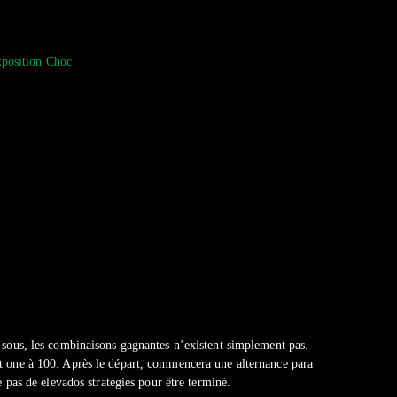
xposition Choc
 sous, les combinaisons gagnantes n’existent simplement pas.
just one à 100. Après le départ, commencera une alternance para
e pas de elevados stratégies pour être terminé.