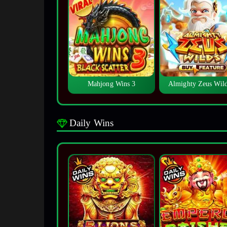
Mahjong Wins 3
Almighty Zeus Wi
Daily Wins