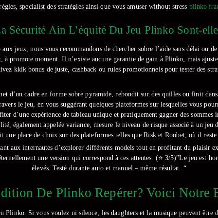
 règles, specialist des stratégies ainsi que vous amuser without stress
plinko fra
 Sécurité Ain L’équité Du Jeu Plinko Sont-elle
ro aux jeux, nous vous recommandons de chercher sobre l’aide sans délai ou d
 à promote moment. Il n’existe aucune garantie de gain à Plinko, mais ajuster
tivez kklk bonus de juste, cashback ou rules promotionnels pour tester des stra
met d’un cadre en forme sobre pyramide, rebondit sur des quilles ou finit dans 
ravers le jeu, en vous suggérant quelques plateformes sur lesquelles vous pour
iter d’une expérience de tableau unique et pratiquement gagner des sommes 
lité, également appelée variance, mesure le niveau de risque associé à un jeu 
ait une place de choix sur des plateformes telles que Risk et Roobet, où il reste
ant aux internautes d’explorer différents models tout en profitant du plaisir e
éternellement une version qui correspond à ces attentes. (⭐ 3/5)”Le jeu est hon
élevés. Testé durante auto et manuel – même résultat. “
dition De Plinko Repérer? Voici Notre 
eu Plinko. Si vous voulez ni silence, les daughters et la musique peuvent être 