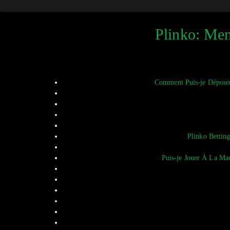
Plinko: Men
Comment Puis-je Déposer
Plinko Bettin
Puis-je Jouer À La Ma