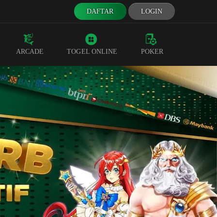
DAFTAR
LOGIN
ARCADE
TOGEL ONLINE
POKER