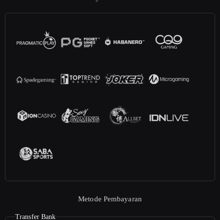
Metode Pembayaran
Transfer Bank