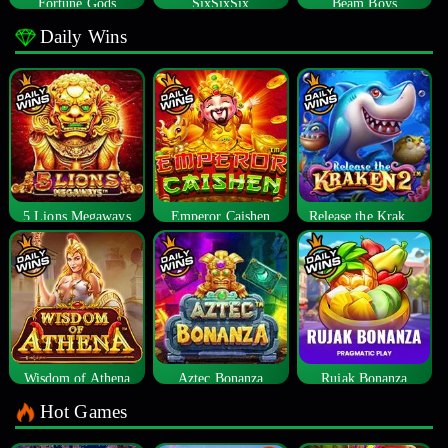
Fortune Gods
SixSixSix
Beam Boys
Daily Wins
5 Lions Megaways
Emperor Caishen
Release the Kraken 2
Wisdom of Athena
Aztec Bonanza
Rujak Bonanza
Hot Games