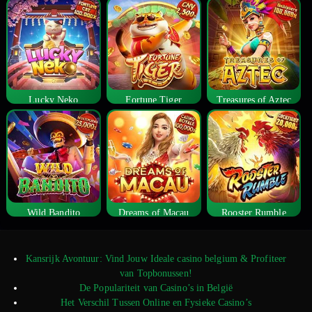
Lucky Neko
Fortune Tiger
Treasures of Aztec
Wild Bandito
Dreams of Macau
Rooster Rumble
Kansrijk Avontuur: Vind Jouw Ideale casino belgium & Profiteer
van Topbonussen!
De Populariteit van Casino’s in België
Het Verschil Tussen Online en Fysieke Casino’s