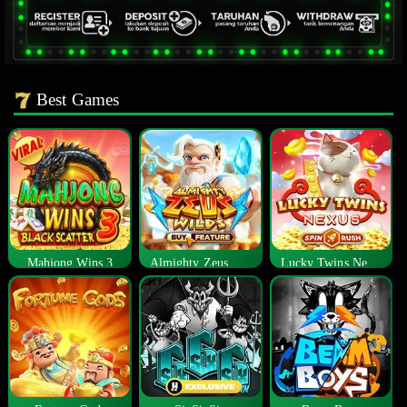
Best Games
Mahjong Wins 3
Almighty Zeus Wilds™
Lucky Twins Nexus