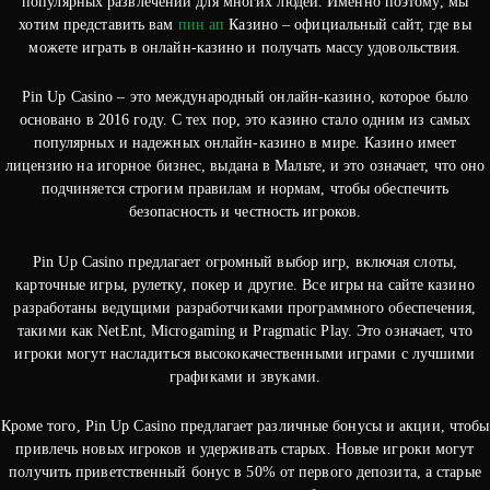
популярных развлечений для многих людей. Именно поэтому, мы
хотим представить вам
пин ап
Казино – официальный сайт, где вы
можете играть в онлайн-казино и получать массу удовольствия.
Pin Up Casino – это международный онлайн-казино, которое было
основано в 2016 году. С тех пор, это казино стало одним из самых
популярных и надежных онлайн-казино в мире. Казино имеет
лицензию на игорное бизнес, выдана в Мальте, и это означает, что оно
подчиняется строгим правилам и нормам, чтобы обеспечить
безопасность и честность игроков.
Pin Up Casino предлагает огромный выбор игр, включая слоты,
карточные игры, рулетку, покер и другие. Все игры на сайте казино
разработаны ведущими разработчиками программного обеспечения,
такими как NetEnt, Microgaming и Pragmatic Play. Это означает, что
игроки могут насладиться высококачественными играми с лучшими
графиками и звуками.
Кроме того, Pin Up Casino предлагает различные бонусы и акции, чтобы
привлечь новых игроков и удерживать старых. Новые игроки могут
получить приветственный бонус в 50% от первого депозита, а старые