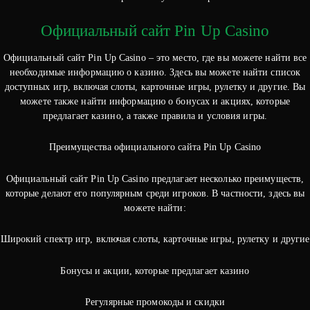
Официальный сайт Pin Up Casino
Официальный сайт Pin Up Casino – это место, где вы можете найти все
необходимые информацию о казино. Здесь вы можете найти список
доступных игр, включая слоты, карточные игры, рулетку и другие. Вы
можете также найти информацию о бонусах и акциях, которые
предлагает казино, а также правила и условия игры.
Преимущества официального сайта Pin Up Casino
Официальный сайт Pin Up Casino предлагает несколько преимуществ,
которые делают его популярным среди игроков. В частности, здесь вы
можете найти:
Широкий спектр игр, включая слоты, карточные игры, рулетку и другие
Бонусы и акции, которые предлагает казино
Регулярные промокоды и скидки