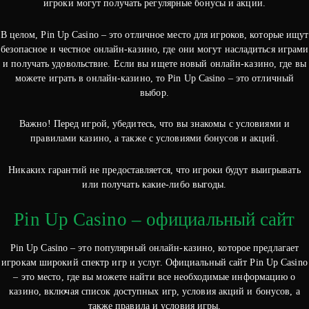
игроки могут получать регулярные бонусы и акции.
В целом, Pin Up Casino – это отличное место для игроков, которые ищут
безопасное и честное онлайн-казино, где они могут насладиться играми
и получать удовольствие. Если вы ищете новый онлайн-казино, где вы
можете играть в онлайн-казино, то Pin Up Casino – это отличный
выбор.
Важно! Перед игрой, убедитесь, что вы знакомы с условиями и
правилами казино, а также с условиями бонусов и акций.
Никаких гарантий не предоставляется, что игроки будут выигрывать
или получать какие-либо выгоды.
Pin Up Casino – официальный сайт
Pin Up Casino – это популярный онлайн-казино, которое предлагает
игрокам широкий спектр игр и услуг. Официальный сайт Pin Up Casino
– это место, где вы можете найти все необходимые информацию о
казино, включая список доступных игр, условия акций и бонусов, а
также правила и условия игры.