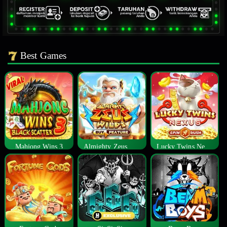
Best Games
Mahjong Wins 3
Almighty Zeus Wilds™
Lucky Twins Nexus