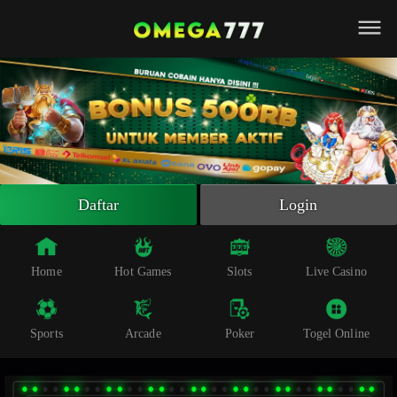
Beranda
Slot Online
Live Casino
Sportsbook
Arcade
Togel Online
Daftar
Login
Poker
Whatsapp
Home
Hot Games
Slots
Live Casino
Telegram
Sports
Arcade
Poker
Togel Online
Livechat