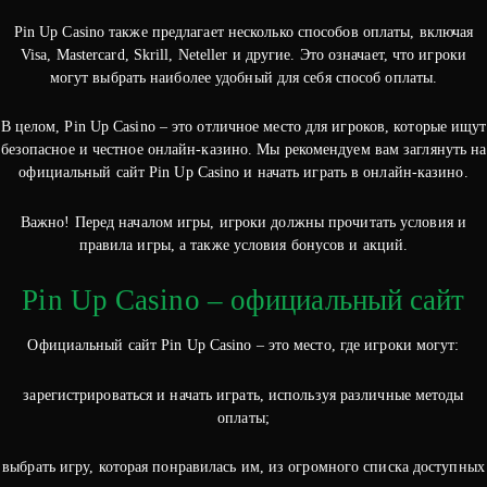
Pin Up Casino также предлагает несколько способов оплаты, включая
Visa, Mastercard, Skrill, Neteller и другие. Это означает, что игроки
могут выбрать наиболее удобный для себя способ оплаты.
В целом, Pin Up Casino – это отличное место для игроков, которые ищут
безопасное и честное онлайн-казино. Мы рекомендуем вам заглянуть на
официальный сайт Pin Up Casino и начать играть в онлайн-казино.
Важно! Перед началом игры, игроки должны прочитать условия и
правила игры, а также условия бонусов и акций.
Pin Up Casino – официальный сайт
Официальный сайт Pin Up Casino – это место, где игроки могут:
зарегистрироваться и начать играть, используя различные методы
оплаты;
выбрать игру, которая понравилась им, из огромного списка доступных