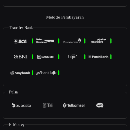
Metode Pembayaran
Transfer Bank
Pulsa
E-Money