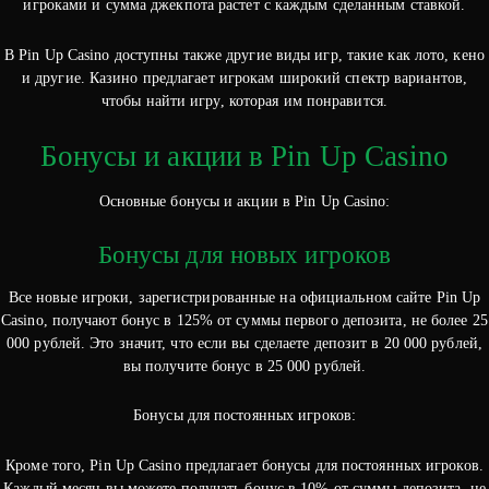
игроками и сумма джекпота растет с каждым сделанным ставкой.
В Pin Up Casino доступны также другие виды игр, такие как лото, кено
и другие. Казино предлагает игрокам широкий спектр вариантов,
чтобы найти игру, которая им понравится.
Бонусы и акции в Pin Up Casino
Основные бонусы и акции в Pin Up Casino:
Бонусы для новых игроков
Все новые игроки, зарегистрированные на официальном сайте Pin Up
Casino, получают бонус в 125% от суммы первого депозита, не более 25
000 рублей. Это значит, что если вы сделаете депозит в 20 000 рублей,
вы получите бонус в 25 000 рублей.
Бонусы для постоянных игроков:
Кроме того, Pin Up Casino предлагает бонусы для постоянных игроков.
Каждый месяц вы можете получать бонус в 10% от суммы депозита, не