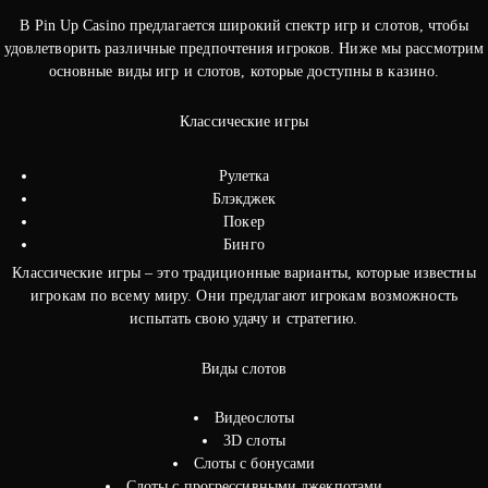
В Pin Up Casino предлагается широкий спектр игр и слотов, чтобы
удовлетворить различные предпочтения игроков. Ниже мы рассмотрим
основные виды игр и слотов, которые доступны в казино.
Классические игры
Рулетка
Блэкджек
Покер
Бинго
Классические игры – это традиционные варианты, которые известны
игрокам по всему миру. Они предлагают игрокам возможность
испытать свою удачу и стратегию.
Виды слотов
Видеослоты
3D слоты
Слоты с бонусами
Слоты с прогрессивными джекпотами