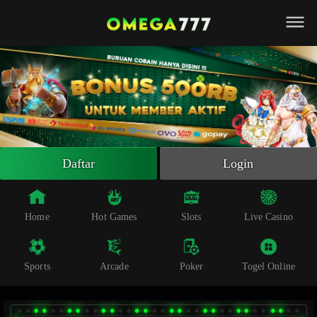
Beranda
Slot Online
Live Casino
Sportsbook
Arcade
Togel Online
Daftar
Login
Poker
Whatsapp
Home
Hot Games
Slots
Live Casino
Telegram
Sports
Arcade
Poker
Togel Online
Livechat