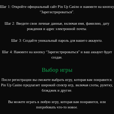
Шаг 1: Откройте официальный сайт Pin Up Casino и нажмите на кнопку
“Зарегистрироваться”.
Шаг 2: Введите свои личные данные, включая имя, фамилию, дату
рождения и адрес электронной почты.
Шаг 3: Создайте уникальный пароль для вашего аккаунта.
Шаг 4: Нажмите на кнопку “Зарегистрироваться” и ваш аккаунт будет
создан.
Выбор игры
После регистрации вы сможете выбрать игру, которая вам понравится.
Pin Up Casino предлагает широкий спектр игр, включая слоты, рулетку,
блэкджек и другие.
Вы можете играть в любую игру, которая вам понравится, или
попробовать что-то новое.