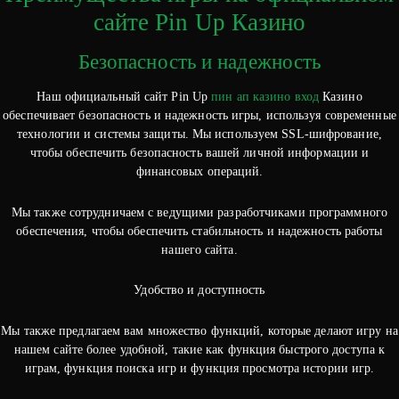
сайте Pin Up Казино
Безопасность и надежность
Наш официальный сайт Pin Up
пин ап казино вход
Казино
обеспечивает безопасность и надежность игры, используя современные
технологии и системы защиты. Мы используем SSL-шифрование,
чтобы обеспечить безопасность вашей личной информации и
финансовых операций.
Мы также сотрудничаем с ведущими разработчиками программного
обеспечения, чтобы обеспечить стабильность и надежность работы
нашего сайта.
Удобство и доступность
Мы также предлагаем вам множество функций, которые делают игру на
нашем сайте более удобной, такие как функция быстрого доступа к
играм, функция поиска игр и функция просмотра истории игр.