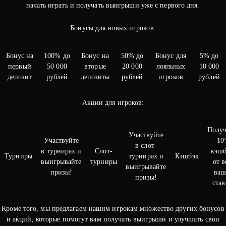
начать играть и получать выигрыши уже с первого дня.
Бонусы для новых игроков:
Бонус на
100% до
Бонус на
50% до
Бонус для
5% до
первый
50 000
вторые
20 000
лояльных
10 000
депозит
рублей
депозиты
рублей
игроков
рублей
Акции для игроков:
Получ
Участвуйте
Участвуйте
10
в слот-
в турнирах и
Слот-
кэшб
Турниры
турнирах и
Кэшбэк
выигрывайте
турниры
от в
выигрывайте
призы!
ваш
призы!
став
Кроме того, мы предлагаем нашим игрокам множество других бонусов
и акций, которые помогут вам получать выигрыши и улучшать свои