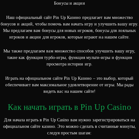
Бонусы и акции
Наш официальный сайт Pin Up Казино предлагает вам множество
бонусов и акций, чтобы помочь вам начать игру и улучшить вашу игру.
Мы предлагаем вам бонусы для новых игроков, бонусы для лояльных
игроков и акции для игроков, которые играют на нашем сайте.
Мы также предлагаем вам множество способов улучшить вашу игру,
такие как функция турбо-игры, функция мульти-игры и функция
просмотра истории игр.
Играть на официальном сайте Pin Up Казино – это выбор, который
обеспечивает вам максимальное удовлетворение от игры. Мы рады
видеть вас на нашем сайте!
Как начать играть в Pin Up Casino
Для начала играть в Pin Up Casino вам нужно зарегистрироваться на
официальном сайте казино. Это можно сделать в считанные минуты,
следуя простым шагам: