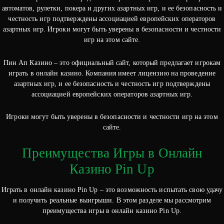
автоматов, рулетки, покера и других азартных игр, и ее безопасность и
честность игр подтверждены ассоциацией европейских операторов
азартных игр. Игроки могут быть уверены в безопасности и честности
игр на этом сайте.
Пин Ап Казино – это официальный сайт, который предлагает игрокам
играть в онлайн казино. Компания имеет лицензию на проведение
азартных игр, и ее безопасность и честность игр подтверждены
ассоциацией европейских операторов азартных игр.
Игроки могут быть уверены в безопасности и честности игр на этом
сайте.
Преимущества Игры в Онлайн
Казино Pin Up
Играть в онлайн казино Pin Up – это возможность испытать свою удачу
и получить реальные выигрыши. В этом разделе мы рассмотрим
преимущества игры в онлайн казино Pin Up.