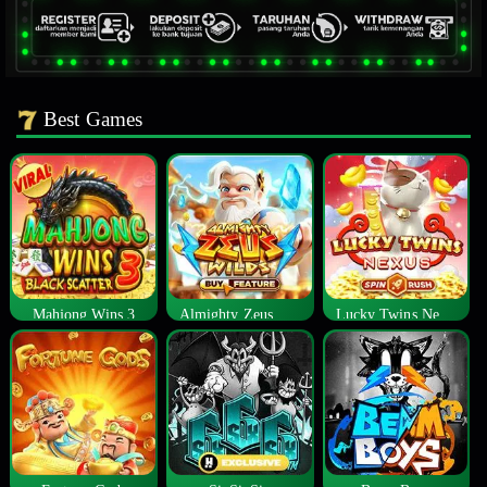
Best Games
Mahjong Wins 3
Almighty Zeus Wilds™
Lucky Twins Nexus