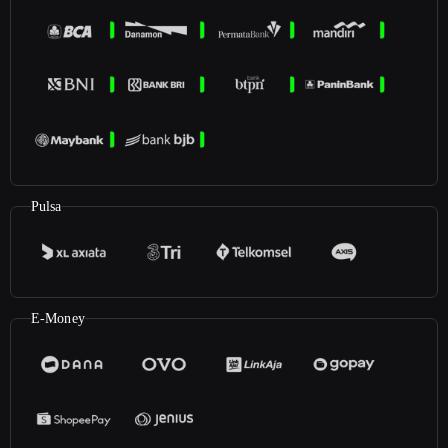
Pulsa
E-Money