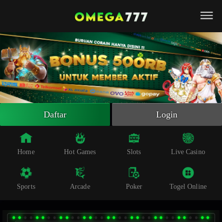
Beranda
Slot Online
Live Casino
Sportsbook
Arcade
Togel Online
Daftar
Login
Poker
Whatsapp
Home
Hot Games
Slots
Live Casino
Telegram
Sports
Arcade
Poker
Togel Online
Livechat