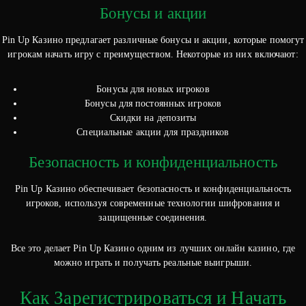
Бонусы и акции
Pin Up Казино предлагает различные бонусы и акции, которые помогут
игрокам начать игру с преимуществом. Некоторые из них включают:
Бонусы для новых игроков
Бонусы для постоянных игроков
Скидки на депозиты
Специальные акции для праздников
Безопасность и конфиденциальность
Pin Up Казино обеспечивает безопасность и конфиденциальность
игроков, используя современные технологии шифрования и
защищенные соединения.
Все это делает Pin Up Казино одним из лучших онлайн казино, где
можно играть и получать реальные выигрыши.
Как Зарегистрироваться и Начать