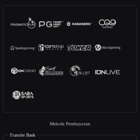
Metode Pembayaran
Transfer Bank