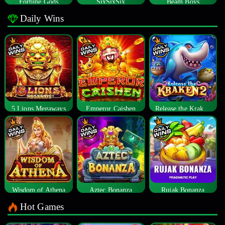
Fortune Gods
SixSixSix
Beam Boys
Daily Wins
5 Lions Megaways
Emperor Caishen
Release the Kraken 2
Wisdom of Athena
Aztec Bonanza
Rujak Bonanza
Hot Games