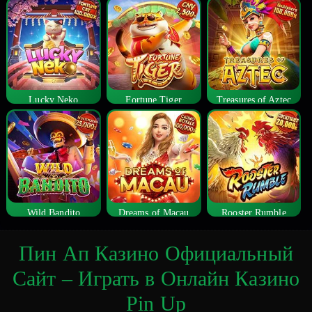
Lucky Neko
Fortune Tiger
Treasures of Aztec
Wild Bandito
Dreams of Macau
Rooster Rumble
Пин Ап Казино Официальный
Сайт – Играть в Онлайн Казино
Pin Up