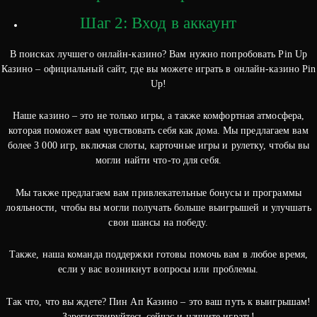
Шаг 2: Вход в аккаунт
В поисках лучшего онлайн-казино? Вам нужно попробовать Pin Up
Казино – официальный сайт, где вы можете играть в онлайн-казино Pin
Up!
Наше казино – это не только игры, а также комфортная атмосфера,
которая поможет вам чувствовать себя как дома. Мы предлагаем вам
более 3 000 игр, включая слоты, карточные игры и рулетку, чтобы вы
могли найти что-то для себя.
Мы также предлагаем вам привлекательные бонусы и программы
лояльности, чтобы вы могли получать больше выигрышей и улучшать
свои шансы на победу.
Также, наша команда поддержки готовы помочь вам в любое время,
если у вас возникнут вопросы или проблемы.
Так что, что вы ждете? Пин Ап Казино – это ваш путь к выигрышам!
Зарегистрируйтесь сейчас и начните играть!