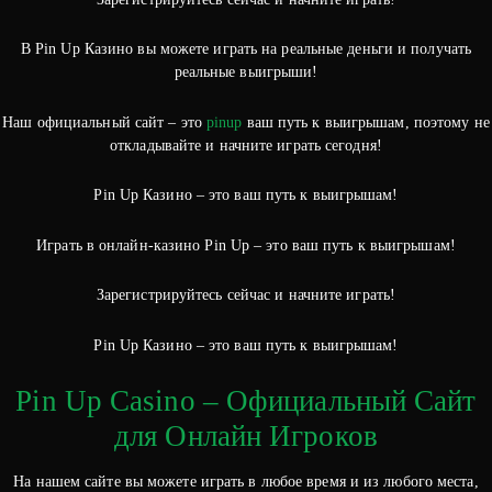
В Pin Up Казино вы можете играть на реальные деньги и получать
реальные выигрыши!
Наш официальный сайт – это
pinup
ваш путь к выигрышам, поэтому не
откладывайте и начните играть сегодня!
Pin Up Казино – это ваш путь к выигрышам!
Играть в онлайн-казино Pin Up – это ваш путь к выигрышам!
Зарегистрируйтесь сейчас и начните играть!
Pin Up Казино – это ваш путь к выигрышам!
Pin Up Casino – Официальный Сайт
для Онлайн Игроков
На нашем сайте вы можете играть в любое время и из любого места,