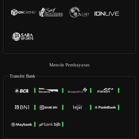
Metode Pembayaran
Transfer Bank