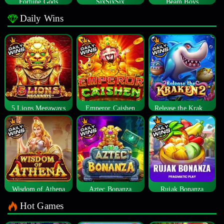
Fortune Gods
SixSixSix
Beam Boys
Daily Wins
5 Lions Megaways
Emperor Caishen
Release the Kraken 2
Wisdom of Athena
Aztec Bonanza
Rujak Bonanza
Hot Games