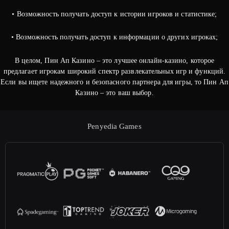
• Возможность получать доступ к истории игроков и статистике;
• Возможность получать доступ к информации о других игроках;
В целом, Пин Ап Казино – это лучшее онлайн-казино, которое
предлагает игрокам широкий спектр развлекательных игр и функций.
Если вы ищете надежного и безопасного партнера для игры, то Пин Ап
Казино – это ваш выбор.
Penyedia Games