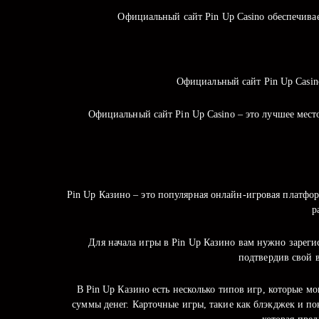
Официальный сайт Pin Up Casino обеспечивае
Официальный сайт Pin Up Casino 
Официальный сайт Pin Up Casino – это лучшее место
Pin Up Казино – это популярная онлайн-игровая платфо
р
Для начала игры в Pin Up Казино вам нужно зареги
подтвердив свой 
В Pin Up Казино есть несколько типов игр, которые м
суммы денег. Карточные игры, такие как блэкджек и по