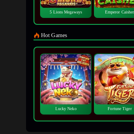
5 Lions Megaways
Emperor Caishe
Hot Games
Lucky Neko
Fortune Tiger