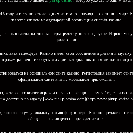
 из таких казино является
pin up casino
, которое уже стало одним из л
2016 году и с тех пор стало одним из самых популярных казино в мире.
является членом международной ассоциации онлайн-казино.
р, включая слоты, карточные игры, рулетку, покер и другие. Игроки мо
приложении.
уникальная атмосфера. Казино имеет свой собственный дизайн и музыку
т игрокам различные бонусы и акции, которые помогают им начать игра
истрироваться на официальном сайте казино. Регистрация занимает счи
официальном сайте или на мобильном приложении.
ло, которое позволяет игрокам играть на официальном сайте, если осно
но доступно по адресу [www.pinup-casino.com](http://www.pinup-casino.
ов, которые ищут уникальную атмосферу и игры. Казино предлагает игро
официальный лиценз на проведение игр.
, вам нужно зарегистрироваться на официальном сайте казино и ознако