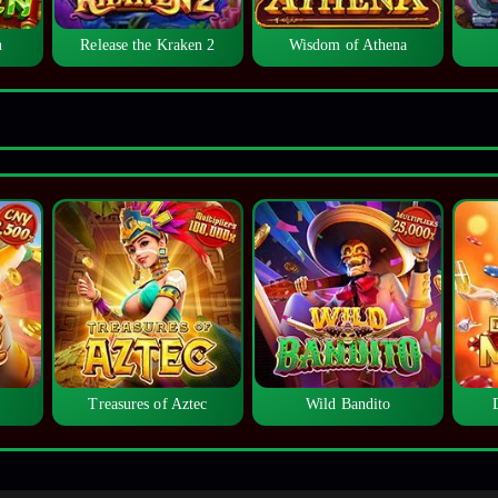
n
Release the Kraken 2
Wisdom of Athena
Treasures of Aztec
Wild Bandito