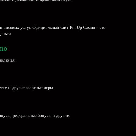
нансовых услуг. Официальный сайт Pin Up Casino – это
деньги.
ino
включая:
етку и другие азартные игры.
онусы, реферальные бонусы и другие.