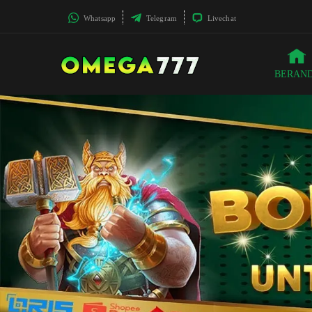
Whatsapp
Telegram
Livechat
BERAN