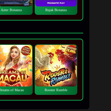
Aztec Bonanza
Rujak Bonanza
Dreams of Macau
Rooster Rumble