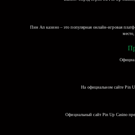
Пин Ап казино – это популярная онлайн-игровая платф
место,
Пр
Официал
На официальном сайте Pin Up
Официальный сайт Pin Up Casino пре