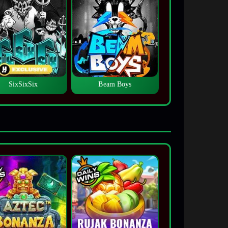
SixSixSix
Beam Boys