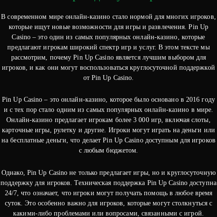
В современном мире онлайн-казино стало нормой для многих игроков,
которые ищут новые возможности для игры и развлечения. Pin Up
Casino – это один из самых популярных онлайн-казино, которые
предлагают игрокам широкий спектр игр и услуг. В этом тексте мы
рассмотрим, почему Pin Up Casino является лучшим выбором для
игроков, и как они могут воспользоваться круглосуточной поддержкой
от Pin Up Casino.
Pin Up Casino – это онлайн-казино, которое было основано в 2016 году
и с тех пор стало одним из самых популярных онлайн-казино в мире.
Онлайн-казино предлагает игрокам более 3 000 игр, включая слоты,
карточные игры, рулетку и другие. Игроки могут играть на деньги или
на бесплатные деньги, что делает Pin Up Casino доступным для игроков
с любым бюджетом.
Однако, Pin Up Casino не только предлагает игры, но и круглосуточную
поддержку для игроков. Техническая поддержка Pin Up Casino доступна
24/7, что означает, что игроки могут получать помощь в любое время
суток. Это особенно важно для игроков, которые могут столкнуться с
какими-либо проблемами или вопросами, связанными с игрой.