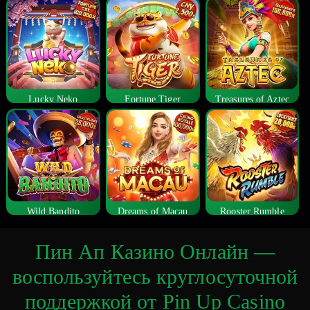
Lucky Neko
Fortune Tiger
Treasures of Aztec
Wild Bandito
Dreams of Macau
Rooster Rumble
Пин Ап Казино Онлайн —
воспользуйтесь круглосуточной
поддержкой от Pin Up Casino