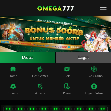
Beranda
Slot Online
Live Casino
Sportsbook
Arcade
Togel Online
Daftar
Login
Poker
Whatsapp
Home
Hot Games
Slots
Live Casino
Telegram
Sports
Arcade
Poker
Togel Online
Livechat