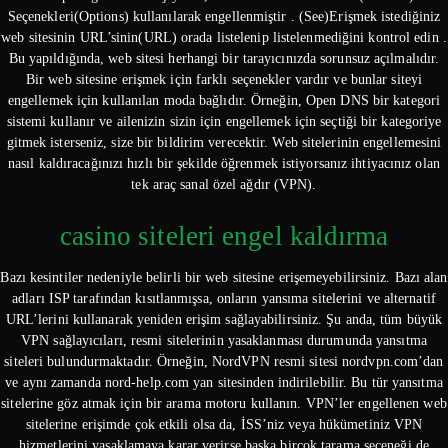
Seçenekleri(Options) kullanılarak engellenmiştir . (See)Erişmek istediğiniz
web sitesinin URL’sinin(URL) orada listelenip listelenmediğini kontrol edin .
Bu yapıldığında, web sitesi herhangi bir tarayıcınızda sorunsuz açılmalıdır.
Bir web sitesine erişmek için farklı seçenekler vardır ve bunlar siteyi
engellemek için kullanılan moda bağlıdır. Örneğin, Open DNS bir kategori
sistemi kullanır ve ailenizin sizin için engellemek için seçtiği bir kategoriye
gitmek isterseniz, size bir bildirim verecektir. Web sitelerinin engellemesini
nasıl kaldıracağınızı hızlı bir şekilde öğrenmek istiyorsanız ihtiyacınız olan
tek araç sanal özel ağdır (VPN).
casino siteleri engel kaldırma
Bazı kesintiler nedeniyle belirli bir web sitesine erişemeyebilirsiniz. Bazı alan
adları ISP tarafından kısıtlanmışsa, onların yansıma sitelerini ve alternatif
URL’lerini kullanarak yeniden erişim sağlayabilirsiniz. Şu anda, tüm büyük
VPN sağlayıcıları, resmi sitelerinin yasaklanması durumunda yansıtma
siteleri bulundurmaktadır. Örneğin, NordVPN resmi sitesi nordvpn.com’dan
ve aynı zamanda nord-help.com yan sitesinden indirilebilir. Bu tür yansıtma
sitelerine göz atmak için bir arama motoru kullanın. VPN’ler engellenen web
sitelerine erişimde çok etkili olsa da, İSS’niz veya hükümetiniz VPN
hizmetlerini yasaklamaya karar verirse başka birçok tarama seçeneği de