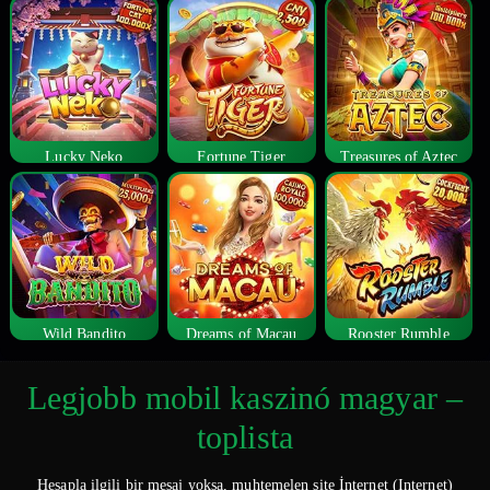
Lucky Neko
Fortune Tiger
Treasures of Aztec
Wild Bandito
Dreams of Macau
Rooster Rumble
Legjobb mobil kaszinó magyar –
toplista
Hesapla ilgili bir mesaj yoksa, muhtemelen site İnternet (Internet)