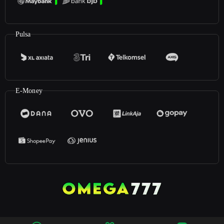
Pulsa
E-Money