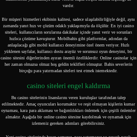
vardır.
Bir müşteri hizmetleri ekibinin kalitesi, sadece ulaşılabilirliğiyle değil, aynı
zamanda yanıt hızı ve çözüm odaklı yaklaşımıyla da ölçülür. En iyi casino
siteleri, kullanıcıların sorularına dakikalar içinde yanıt verir ve sorunları
hızlıca çözüme kavuşturur. Mobilbahis gibi platformlar, adından da
anlaşılacağı gibi mobil kullanıcı deneyimine özel önem veriyor. Hızlı
yüklenen sayfalar, kullanıcı dostu arayüz ve sorunsuz oyun deneyimi, bir
casino sitesini diğerlerinden ayıran önemli özelliklerdir. Online casinolar için
her zaman olmazsa olmaz hoş geldin teklifleri olmuştur. Bahis severlerin
birçoğu para yatırmadan siteleri test etmek istemektedir.
casino siteleri engel kaldırma
Bu casino sitelerinin lisanslarını veren kuruluşlar tarafından talep
edilmektedir. Amaç oyuncuları korumaktır ve reşit olmayan kişilerin kumar
oynaması, kara para aklaması ve bağımlılıkları önlemek için çeşitli önlemler
almaktır. Aşağıda bir online casino sitesine kaydolmak ve oynamak için
izlemeniz gereken adımları görebilirsiniz.