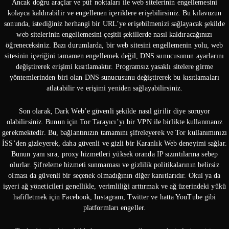
Ancak doğru araçlar ve püf noktaları ile web sitelerinin engellemesini
kolayca kaldırabilir ve engellenen içeriklere erişebilirsiniz. Bu kılavuzun
sonunda, istediğiniz herhangi bir URL’ye erişebilmenizi sağlayacak şekilde
web sitelerinin engellemesini çeşitli şekillerde nasıl kaldıracağınızı
öğreneceksiniz. Bazı durumlarda, bir web sitesini engellemenin yolu, web
sitesinin içeriğini tamamen engellemek değil, DNS sunucusunun ayarlarını
değiştirerek erişimi kısıtlamaktır. Programsız yasaklı sitelere girme
yöntemlerinden biri olan DNS sunucusunu değiştirerek bu kısıtlamaları
atlatabilir ve erişimi yeniden sağlayabilirsiniz.
Son olarak, Dark Web’e güvenli şekilde nasıl girilir diye soruyor
olabilirsiniz. Bunun için Tor Tarayıcı’yı bir VPN ile birlikte kullanmanız
gerekmektedir. Bu, bağlantınızın tamamını şifreleyerek ve Tor kullanımınızı
İSS’den gizleyerek, daha güvenli ve gizli bir Karanlık Web deneyimi sağlar.
Bunun yanı sıra, proxy hizmetleri yüksek oranda IP sızıntılarına sebep
olurlar. Şifreleme hizmeti sunmaması ve gizlilik politikalarının belirsiz
olması da güvenli bir seçenek olmadığının diğer kanıtlarıdır. Okul ya da
işyeri ağ yöneticileri genellikle, verimliliği arttırmak ve ağ üzerindeki yükü
hafifletmek için Facebook, Instagram, Twitter ve hatta YouTube gibi
platformları engeller.