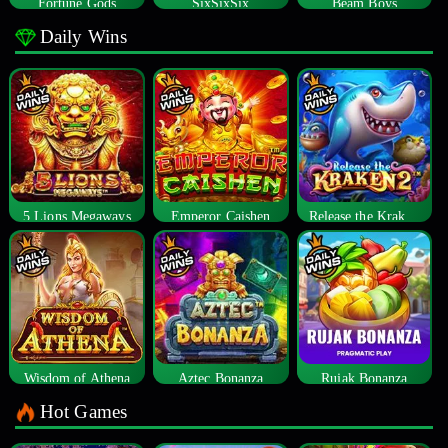
Fortune Gods
SixSixSix
Beam Boys
Daily Wins
5 Lions Megaways
Emperor Caishen
Release the Kraken 2
Wisdom of Athena
Aztec Bonanza
Rujak Bonanza
Hot Games