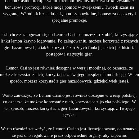
Lemon Casino oferuje swoim klientom również możliwość korzystania z
bonusów i promocji, które mogą pomóc w zwiększeniu Twoich szans na
wygraną. Wśród nich znajdują się bonusy powitalne, bonusy za depozyty i
specjalne promocje.
Jeśli chcesz zalogować się do Lemon Casino, możesz to zrobić, korzystając z
linku lemon kasyno logowanie. Po zalogowaniu, możesz korzystać z różnych
gier hazardowych, a także korzystać z różnych funkcji, takich jak historia
postępów i statystyki gier.
Lemon Casino jest również dostępne w wersji mobilnej, co oznacza, że
możesz korzystać z nich, korzystając z Twojego urządzenia mobilnego. W ten
sposób, możesz korzystać z gier hazardowych, gdziekolwiek jesteś.
Warto zauważyć, że Lemon Casino jest również dostępne w wersji polskiej,
co oznacza, że możesz korzystać z nich, korzystając z języka polskiego. W
ten sposób, możesz korzystać z gier hazardowych, korzystając z Twojego
języka.
Warto również zauważyć, że Lemon Casino jest licencjonowane, co oznacza,
że jest ono regulowane przez odpowiednie organy, aby zapewnić