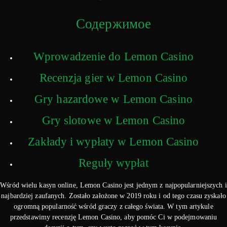
Содержимое
Wprowadzenie do Lemon Casino
Recenzja gier w Lemon Casino
Gry hazardowe w Lemon Casino
Gry slotowe w Lemon Casino
Zakłady i wypłaty w Lemon Casino
Reguły wypłat
Wśród wielu kasyn online, Lemon Casino jest jednym z najpopularniejszych i
najbardziej zaufanych. Zostało założone w 2019 roku i od tego czasu zyskało
ogromną popularność wśród graczy z całego świata. W tym artykule
przedstawimy recenzję Lemon Casino, aby pomóc Ci w podejmowaniu