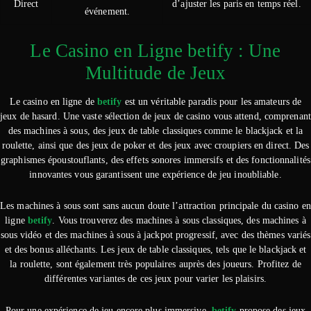
Direct
d’ajuster les paris en temps réel.
événement.
Le Casino en Ligne betify : Une
Multitude de Jeux
Le casino en ligne de
betify
est un véritable paradis pour les amateurs de
jeux de hasard. Une vaste sélection de jeux de casino vous attend, comprenant
des machines à sous, des jeux de table classiques comme le blackjack et la
roulette, ainsi que des jeux de poker et des jeux avec croupiers en direct. Des
graphismes époustouflants, des effets sonores immersifs et des fonctionnalités
innovantes vous garantissent une expérience de jeu inoubliable.
Les machines à sous sont sans aucun doute l’attraction principale du casino en
ligne
betify
. Vous trouverez des machines à sous classiques, des machines à
sous vidéo et des machines à sous à jackpot progressif, avec des thèmes variés
et des bonus alléchants. Les jeux de table classiques, tels que le blackjack et
la roulette, sont également très populaires auprès des joueurs. Profitez de
différentes variantes de ces jeux pour varier les plaisirs.
Pour une expérience de jeu encore plus immersive,
betify
propose des jeux