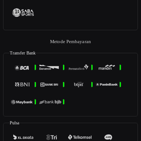
Metode Pembayaran
Transfer Bank
Pulsa