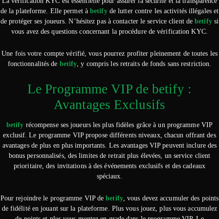
La vérification KYC est essentielle pour assurer la sécurité et la transparence
de la plateforme. Elle permet à
betify
de lutter contre les activités illégales et
de protéger ses joueurs. N’hésitez pas à contacter le service client de
betify
si
vous avez des questions concernant la procédure de vérification KYC.
Une fois votre compte vérifié, vous pourrez profiter pleinement de toutes les
fonctionnalités de
betify
, y compris les retraits de fonds sans restriction.
Le Programme VIP de betify :
Avantages Exclusifs
betify
récompense ses joueurs les plus fidèles grâce à un programme VIP
exclusif. Le programme VIP propose différents niveaux, chacun offrant des
avantages de plus en plus importants. Les avantages VIP peuvent inclure des
bonus personnalisés, des limites de retrait plus élevées, un service client
prioritaire, des invitations à des événements exclusifs et des cadeaux
spéciaux.
Pour rejoindre le programme VIP de
betify
, vous devez accumuler des points
de fidélité en jouant sur la plateforme. Plus vous jouez, plus vous accumulez
de points et plus vous montez en grade dans le programme VIP. Le