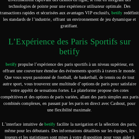
technologies de pointe pour une expérience utilisateur optimale. Des
transactions rapides et sécurisées aux avantages VIP exclusifs,
betify
redéfinit
les standards de l’industrie, offrant un environnement de jeu dynamique et
gratifiant.
L’Expérience des Paris Sportifs sur
betify
betify
propulse l’expérience des paris sportifs à un niveau supérieur, en
offrant une couverture étendue des événements sportifs à travers le monde.
Que vous soyez passionné de football, de basketball, de tennis ou de tout
autre sport, vous trouverez une multitude d’options de paris pour satisfaire
votre appétit de sensations fortes. La plateforme propose des cotes
compétitives et des options de paris variées, allant des paris simples aux paris
combinés complexes, en passant par les paris en direct avec Cashout, pour
une flexibilité maximale.
L’interface intuitive de
betify
facilite la navigation et la sélection des paris,
même pour les débutants. Des informations détaillées sur les équipes, les
joueurs et les statistiques sont mises à votre disposition pour vous aider à