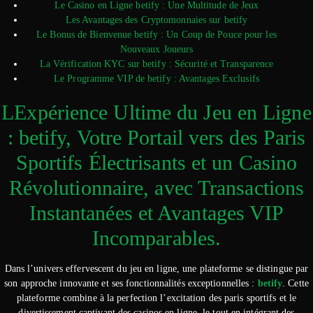
Le Casino en Ligne betify : Une Multitude de Jeux
Les Avantages des Cryptomonnaies sur betify
Le Bonus de Bienvenue betify : Un Coup de Pouce pour les
Nouveaux Joueurs
La Vérification KYC sur betify : Sécurité et Transparence
Le Programme VIP de betify : Avantages Exclusifs
LExpérience Ultime du Jeu en Ligne
: betify, Votre Portail vers des Paris
Sportifs Électrisants et un Casino
Révolutionnaire, avec Transactions
Instantanées et Avantages VIP
Incomparables.
Dans l’univers effervescent du jeu en ligne, une plateforme se distingue par
son approche innovante et ses fonctionnalités exceptionnelles :
betify
. Cette
plateforme combine à la perfection l’excitation des paris sportifs et le
divertissement captivant des casinos en ligne, le tout en intégrant des