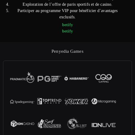
Exploration de l’offre de paris sportifs et de casino.
Participer au programme VIP pour bénéficier d’avantages
exclusifs.
betify
betify
Penyedia Games