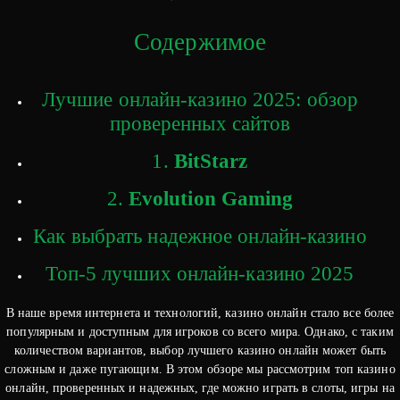
Содержимое
Лучшие онлайн-казино 2025: обзор
проверенных сайтов
1.
BitStarz
2.
Evolution Gaming
Как выбрать надежное онлайн-казино
Топ-5 лучших онлайн-казино 2025
В наше время интернета и технологий, казино онлайн стало все более
популярным и доступным для игроков со всего мира. Однако, с таким
количеством вариантов, выбор лучшего казино онлайн может быть
сложным и даже пугающим. В этом обзоре мы рассмотрим топ казино
онлайн, проверенных и надежных, где можно играть в слоты, игры на