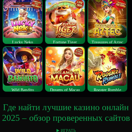
Lucky Neko
Fortune Tiger
Treasures of Aztec
Wild Bandito
Dreams of Macau
Rooster Rumble
Где найти лучшие казино онлайн
2025 – обзор проверенных сайтов
▶️ ИГРАТЬ