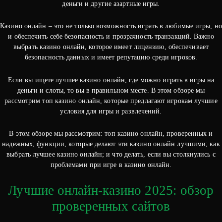
деньги и другие азартные игры.
Казино онлайн – это не только возможность играть в любимые игры, но
и обеспечить себе безопасность и прозрачность транзакций. Важно
выбрать казино онлайн, которое имеет лицензию, обеспечивает
безопасность данных и имеет репутацию среди игроков.
Если вы ищете лучшее казино онлайн, где можно играть в игры на
деньги и слоты, то вы в правильном месте. В этом обзоре мы
рассмотрим топ казино онлайн, которые предлагают игрокам лучшие
условия для игры и развлечений.
В этом обзоре мы рассмотрим: топ казино онлайн, проверенных и
надежных; функции, которые делают эти казино онлайн лучшими; как
выбрать лучшее казино онлайн; и что делать, если вы столкнулись с
проблемами при игре в казино онлайн.
Лучшие онлайн-казино 2025: обзор
проверенных сайтов