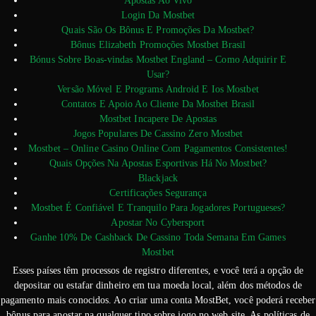
Apostas Ao Vivo
Login Da Mostbet
Quais São Os Bônus E Promoções Da Mostbet?
Bônus Elizabeth Promoções Mostbet Brasil
Bónus Sobre Boas-vindas Mostbet England – Como Adquirir E
Usar?
Versão Móvel E Programs Android E Ios Mostbet
Contatos E Apoio Ao Cliente Da Mostbet Brasil
Mostbet Incapere De Apostas
Jogos Populares De Cassino Zero Mostbet
Mostbet – Online Casino Online Com Pagamentos Consistentes!
Quais Opções Na Apostas Esportivas Há No Mostbet?
Blackjack
Certificações Segurança
Mostbet É Confiável E Tranquilo Para Jogadores Portugueses?
Apostar No Cybersport
Ganhe 10% De Cashback De Cassino Toda Semana Em Games
Mostbet
Esses países têm processos de registro diferentes, e você terá a opção de
depositar ou estafar dinheiro em tua moeda local, além dos métodos de
pagamento mais conocidos. Ao criar uma conta MostBet, você poderá receber
bônus para apostar na qualquer tipo sobre jogo no web site. As políticas de