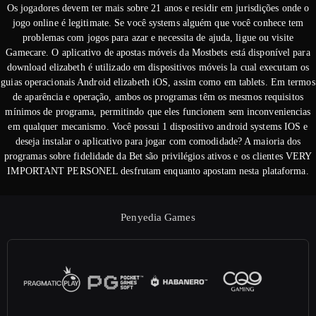
Os jogadores devem ter mais sobre 21 anos e residir em jurisdições onde o
jogo online é legitimate. Se você systems alguém que você conhece tem
problemas com jogos para azar e necessita de ajuda, ligue ou visite
Gamecare. O aplicativo de apostas móveis da Mostbets está disponível para
download elizabeth é utilizado em dispositivos móveis la cual executam os
guias operacionais Android elizabeth iOS, assim como em tablets. Em termos
de aparência e operação, ambos os programas têm os mesmos requisitos
mínimos de programa, permitindo que eles funcionem sem inconveniencias
em qualquer mecanismo. Você possui 1 dispositivo android systems IOS e
deseja instalar o aplicativo para jogar com comodidade? A maioria dos
programas sobre fidelidade da Bet são privilégios ativos e os clientes VERY
IMPORTANT PERSONEL desfrutam enquanto apostam nesta plataforma.
Penyedia Games