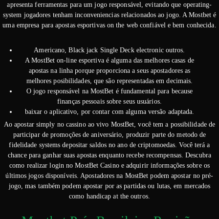
apresenta ferramentas para um jogo responsável, evitando que operating-
system jogadores tenham inconveniencias relacionados ao jogo. A Mostbet é
uma empresa para apostas esportivas on the web confiável e bem conhecida.
Americano, Black jack Single Deck electronic outros.
A MostBet on-line esportiva é alguma das melhores casas de
apostas na linha porque proporciona a seus apostadores as
melhores posibilidades, que são representadas em decimais.
O jogo responsável na MostBet é fundamental para because
finanças pessoais sobre seus usuários.
baixar o aplicativo, por contar com alguma versão adaptada.
Ao apostar simply no cassino ao vivo MostBet, você tem a possibilidade de
participar de promoções de aniversário, produzir parte do metodo de
fidelidade systems depositar saldos no ano de criptomoedas. Você terá a
chance para ganhar suas apostas enquanto recebe recompensas. Descubra
como realizar login no MostBet Casino e adquirir informações sobre os
últimos jogos disponíveis. Apostadores na MostBet podem apostar no pré-
jogo, mas também podem apostar por as partidas ou lutas, em mercados
como handicap at the outros.