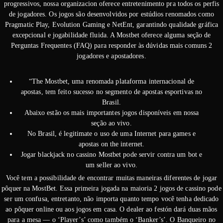
progressivos, nossa organizacion oferece entretenimento pra todos os perfis
de jogadores. Os jogos são desenvolvidos por estúdios renomados como
Pragmatic Play, Evolution Gaming e NetEnt, garantindo qualidade gráfica
excepcional e jogabilidade fluida. A Mostbet oferece alguma seção de
Perguntas Frequentes (FAQ) para responder às dúvidas mais comuns 2
jogadores e apostadores.
“The Mostbet, uma renomada plataforma internacional de
apostas, tem feito sucesso no segmento de apostas esportivas no
Brasil.
Abaixo estão os mais importantes jogos disponíveis em nossa
seção ao vivo.
No Brasil, é legitimate o uso de uma Internet para games e
apostas on the internet.
Jogar blackjack no cassino Mostbet pode servir contra um bot e
um seller ao vivo.
Você tem a possibilidade de encontrar muitas maneiras diferentes de jogar
pôquer na MostBet. Essa primeira jogada na maioria 2 jogos de cassino pode
ser um confusa, entretanto, não importa quanto tempo você tenha dedicado
ao pôquer online ou aos jogos em casa. O dealer ao festón dará duas mãos
para a mesa — o ‘Player’s’ como também o ‘Banker’s’. O Banqueiro no