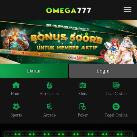
Beranda
Slot Online
Live Casino
Sportsbook
Arcade
Togel Online
Daftar
Login
Poker
Whatsapp
Home
Hot Games
Slots
Live Casino
Telegram
Sports
Arcade
Poker
Togel Online
Livechat