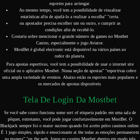
esportes para arriesgar.
Ao mesmo tempo, você tem a possibilidade de visualizar
estatísticas afin de ajudá-lo a realizar a escolha” “certa.
ou apostador precisa escolher um ou outro, e cumprir as
condições afin de recebê-lo.
Gostaria sobre mencionar o grande número de games no Mostbet
Casino, especialmente o jogo Aviator.
MostBet é global electronic está disponível na vários países ao
redor do planeta.
Para apostas esportivas, você tem a possibilidade de usar o internet site
oficial ou o aplicativo Mostbet. Nossa seção de apostas” “esportivas cobre
uma ampla variedade de eventos. Abaixo estão os esportes mais populares e
os mercados de apostas disponíveis.
Tela De Login Da Mostbet
Se você sabe como funciona some sort of etiqueta padrão em uma sala de
pôquer, entretanto, você pode jogar confortavelmente em MostBet. O
Blackjack sempre foi o maior sucesso quando foi aceito pelos cassinos online.
É 1 jogo simples, rápido e emocionante at the todas as emoções permanecem
na manera” “on the web. Jogos no cassino Mostbet abertos em modo tela