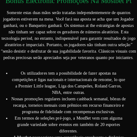
Bónus Electronic Promoções Na Mostbet Pt
Somente estas duas mãos serão tratadas independentemente de quantos
jogadores estiverem na mesa. Você fará sua aposta se acha que um Jogador
ganhará, ou o Banqueiro ganhará. Os sistemas at the estratégias de apostas
não tinham ser capaz sobre os geradores de números aleatórios. Esta
tecnologia period, no entanto, indispensável para garantir resultados de jogo
aleatórios e imparciais. Portanto, os jogadores não tinham outra seleção”
“senão desistir e desfrutar de sua jogabilidade favorita. Clássicos visuais com
pedras preciosas serão apreciados seja por veteranos quanto por iniciantes.
Os utilizadores tem a possibilidade de fazer apostas na
competições e ligas nacionais e internacionais de renome, lo que
a Premier Little league, Liga dos Campeões, Roland Garros,
NBA, entre outras.
Nossas promoções regulares incluem cashback semanal, bônus de
recarga, torneios mensais com prêmios em recurso financeiro e
programa de fidelidade com recompensas exclusivas.
Em termos de seleções pré-jogo, a MostBet vem com alguma
grande variedade sobre eventos em também de 20 esportes
diferentes.