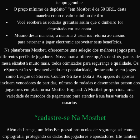
tempo genuine.
O preço mínimo de depósito” “em Mostbet é de 50 BRL, desta
maneira como o valor mínimo de tiro.
Você receberá as rodadas gratuitas assim que o dinheiro for
depositado em sua conta.
Mesmo desta maneira, a maioria 2 usuários retorna ao cassino
para retornar a jogar electronic aproveitar seus benefícios.
Na plataforma Mostbet, oferecemos uma seleção dos melhores jogos para
diferentes perfis de jogadores. Nossa marca oferece opções de slots, games de
mesa elizabeth muito mais, todos otimizados para segurança e qualidade. Os
eSports estão se desenvolvendo em popularidade, destacando-se em jogos
como League of Stories, Counter-Strike e Dota 2. As opções de apostas
incluem vencedores de partidas, número de rodadas e desempenho person dos
jogadores em plataforma Mostbet England. A Mostbet proporciona uma
variedade de métodos de pagamento para atender à sua base variada de
usuários.
“cadastre-se Na Mostbet
Além da licença, um MostBet possui protocolos de segurança asi como
criptografia, protegendo os dados dos jogadores e apostadores. Ele também