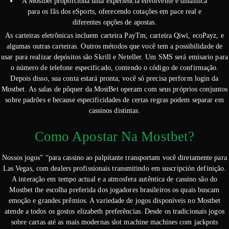
A Mostbet proporciona uma experiência envolvente e dinâmica
para os fãs dos eSports, oferecendo cotações em pace real e
diferentes opções de apostas.
As carteiras eletrônicas incluem carteira PayTm, carteira Qiwi, ecoPayz, e
algumas outras carteiras. Outros métodos que você tem a possibilidade de
usar para realizar depósitos são Skrill e Neteller. Um SMS será emisario para
o número de telefone especificado, contendo o código de confirmação.
Depois disso, sua conta estará pronta, você só precisa perform login da
Mostbet. As salas de pôquer da MostBet operam com seus próprios conjuntos
sobre padrões e because especificidades de certas regras podem separar em
cassinos distintas.
Como Apostar Na Mostbet?
Nossos jogos” “para cassino ao palpitante transportam você diretamente para
Las Vegas, com dealers profissionais transmitindo em suscripción definição.
A interação em tempo actual e a atmosfera autêntica de cassino são do
Mostbet the escolha preferida dos jogadores brasileiros os quais buscam
emoção e grandes prêmios. A variedade de jogos disponíveis no Mostbet
atende a todos os gostos elizabeth preferências. Desde os tradicionais jogos
sobre cartas até as mais modernas slot machine machines com jackpots