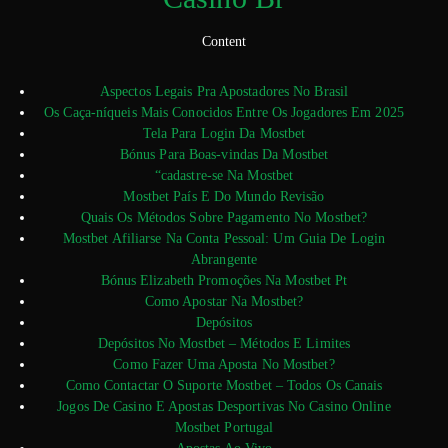
Content
Aspectos Legais Pra Apostadores No Brasil
Os Caça-níqueis Mais Conocidos Entre Os Jogadores Em 2025
Tela Para Login Da Mostbet
Bónus Para Boas-vindas Da Mostbet
“cadastre-se Na Mostbet
Mostbet País E Do Mundo Revisão
Quais Os Métodos Sobre Pagamento No Mostbet?
Mostbet Afiliarse Na Conta Pessoal: Um Guia De Login
Abrangente
Bónus Elizabeth Promoções Na Mostbet Pt
Como Apostar Na Mostbet?
Depósitos
Depósitos No Mostbet – Métodos E Limites
Como Fazer Uma Aposta No Mostbet?
Como Contactar O Suporte Mostbet – Todos Os Canais
Jogos De Casino E Apostas Desportivas No Casino Online
Mostbet Portugal