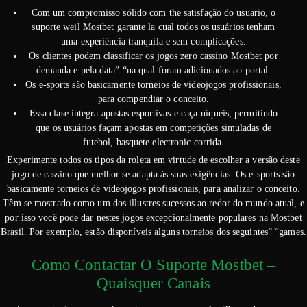
Com um compromisso sólido com the satisfação do usuario, o
suporte weil Mostbet garante la cual todos os usuários tenham
uma experiência tranquila e sem complicações.
Os clientes podem classificar os jogos zero cassino Mostbet por
demanda e pela data” “na qual foram adicionados ao portal.
Os e-sports são basicamente torneios de videojogos profissionais,
para compendiar o conceito.
Essa clase integra apostas esportivas e caça-níqueis, permitindo
que os usuários façam apostas em competições simuladas de
futebol, basquete electronic corrida.
Experimente todos os tipos da roleta em virtude de escolher a versão deste
jogo de cassino que melhor se adapta às suas exigências. Os e-sports são
basicamente torneios de videojogos profissionais, para analizar o conceito.
Têm se mostrado como um dos illustres sucessos ao redor do mundo atual, e
por isso você pode dar nestes jogos excepcionalmente populares na Mostbet
Brasil. Por exemplo, estão disponíveis alguns torneios dos seguintes” “games.
Como Contactar O Suporte Mostbet –
Quaisquer Canais