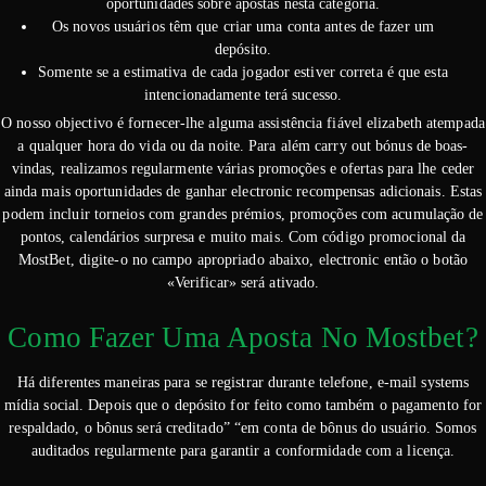
oportunidades sobre apostas nesta categoria.
Os novos usuários têm que criar uma conta antes de fazer um
depósito.
Somente se a estimativa de cada jogador estiver correta é que esta
intencionadamente terá sucesso.
O nosso objectivo é fornecer-lhe alguma assistência fiável elizabeth atempada
a qualquer hora do vida ou da noite. Para além carry out bónus de boas-
vindas, realizamos regularmente várias promoções e ofertas para lhe ceder
ainda mais oportunidades de ganhar electronic recompensas adicionais. Estas
podem incluir torneios com grandes prémios, promoções com acumulação de
pontos, calendários surpresa e muito mais. Com código promocional da
MostBet, digite-o no campo apropriado abaixo, electronic então o botão
«Verificar» será ativado.
Como Fazer Uma Aposta No Mostbet?
Há diferentes maneiras para se registrar durante telefone, e-mail systems
mídia social. Depois que o depósito for feito como também o pagamento for
respaldado, o bônus será creditado” “em conta de bônus do usuário. Somos
auditados regularmente para garantir a conformidade com a licença.