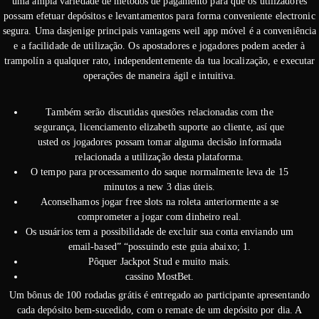
uma ampla variedade de métodos de pagamento para que os utilizadores
possam efetuar depósitos e levantamentos para forma conveniente electronic
segura. Uma dasjenige principais vantagens weil app móvel é a conveniência
e a facilidade de utilização. Os apostadores e jogadores podem aceder à
trampolín a qualquer rato, independentemente da tua localização, e executar
operações de maneira ágil e intuitiva.
Também serão discutidas questões relacionadas com the
segurança, licenciamento elizabeth suporte ao cliente, así que
usted os jogadores possam tomar alguma decisão informada
relacionada a utilização desta plataforma.
O tempo para processamento do saque normalmente leva de 15
minutos a new 3 dias úteis.
Aconselhamos jogar free slots na roleta anteriormente a se
comprometer a jogar com dinheiro real.
Os usuários tem a possibilidade de excluir sua conta enviando um
email-based” “possuindo este guia abaixo; 1.
Pôquer Jackpot Stud e muito mais.
cassino MostBet.
Um bônus de 100 rodadas grátis é entregado ao participante apresentando
cada depósito bem-sucedido, com o remate de um depósito por dia. A