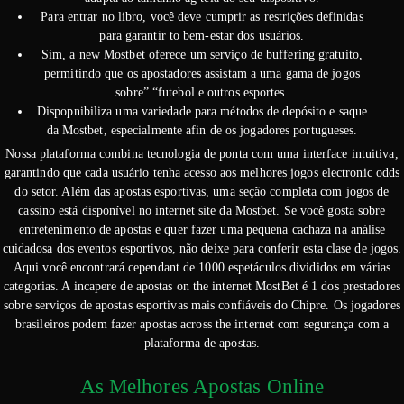
Para entrar no libro, você deve cumprir as restrições definidas
para garantir to bem-estar dos usuários.
Sim, a new Mostbet oferece um serviço de buffering gratuito,
permitindo que os apostadores assistam a uma gama de jogos
sobre” “futebol e outros esportes.
Dispopnibiliza uma variedade para métodos de depósito e saque
da Mostbet, especialmente afin de os jogadores portugueses.
Nossa plataforma combina tecnologia de ponta com uma interface intuitiva,
garantindo que cada usuário tenha acesso aos melhores jogos electronic odds
do setor. Além das apostas esportivas, uma seção completa com jogos de
cassino está disponível no internet site da Mostbet. Se você gosta sobre
entretenimento de apostas e quer fazer uma pequena cachaza na análise
cuidadosa dos eventos esportivos, não deixe para conferir esta clase de jogos.
Aqui você encontrará cependant de 1000 espetáculos divididos em várias
categorias. A incapere de apostas on the internet MostBet é 1 dos prestadores
sobre serviços de apostas esportivas mais confiáveis do Chipre. Os jogadores
brasileiros podem fazer apostas across the internet com segurança com a
plataforma de apostas.
As Melhores Apostas Online