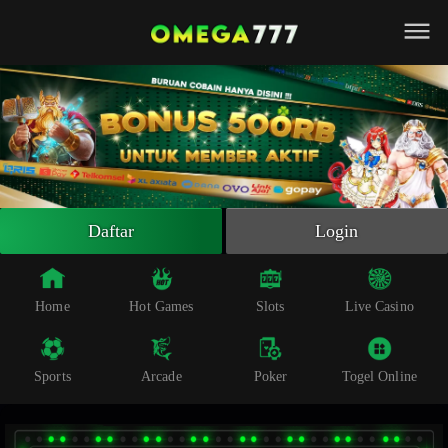
Beranda
Slot Online
Live Casino
Sportsbook
Arcade
Togel Online
Daftar
Login
Poker
Whatsapp
Home
Hot Games
Slots
Live Casino
Telegram
Sports
Arcade
Poker
Togel Online
Livechat