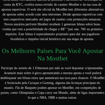
conta da KYC, confira nossa revisão do cassino Mostbet e da tua casa de
apostas esportivas. O web site oficial da MostBet tem diferentes alternativas
de apostas sobre acordo com seus interesses. Desde apostas esportivas com
teus respectivos mercados até jogos de cassino com promoções semanais.
Novos usuários perform Mostbet recebem 1 generoso bônus sobre boas-
vindas que tem a possibilidade de chegar a R$” “just one. 700 no primeiro
depósito. Este bônus é especialmente projetado para dar aos jogadores
brasileiros o impulso inicial histórico em sua etapa de apostas.
Os Melhores Países Para Você Apostar
Na Mostbet
Participe do sorteio de 1 Ethereum por mês ze você depositar criptomoedas.
Acumule mais sobre 4 giros apresentando a mesma aposta e você poderá
desbloquear um bônus extra que aumentará sua taxa para chances. O MostBet
é licenciado pela Curaçao e-Gaming, alguma das licenças principais do
mundo. Fãs de Basquete podem apostar no MostBet, em competições de
países, como Olimpíadas e Copa carry out Mundo, além de ligas importantes
lo que a NBA, NBB e muitas outras.