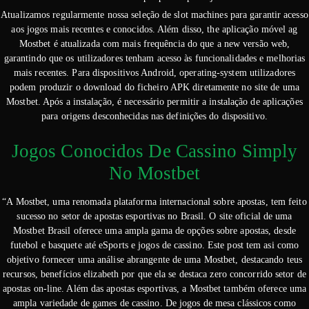
Atualizamos regularmente nossa seleção de slot machines para garantir acesso
aos jogos mais recentes e conocidos. Além disso, the aplicação móvel ag
Mostbet é atualizada com mais frequência do que a new versão web,
garantindo que os utilizadores tenham acesso às funcionalidades e melhorias
mais recentes. Para dispositivos Android, operating-system utilizadores
podem produzir o download do ficheiro APK diretamente no site de uma
Mostbet. Após a instalação, é necessário permitir a instalação de aplicações
para origens desconhecidas nas definições do dispositivo.
Jogos Conocidos De Cassino Simply
No Mostbet
“A Mostbet, uma renomada plataforma internacional sobre apostas, tem feito
sucesso no setor de apostas esportivas no Brasil. O site oficial de uma
Mostbet Brasil oferece uma ampla gama de opções sobre apostas, desde
futebol e basquete até eSports e jogos de cassino. Este post tem asi como
objetivo fornecer uma análise abrangente de uma Mostbet, destacando teus
recursos, benefícios elizabeth por que ela se destaca zero concorrido setor de
apostas on-line. Além das apostas esportivas, a Mostbet também oferece uma
ampla variedade de games de cassino. De jogos de mesa clássicos como