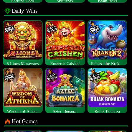
Fortune Gods
SixSixSix
Beam Boys
Daily Wins
5 Lions Megaways
Emperor Caishen
Release the Kraken 2
Wisdom of Athena
Aztec Bonanza
Rujak Bonanza
Hot Games