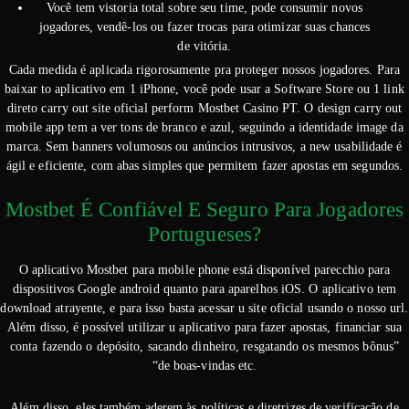
Você tem vistoria total sobre seu time, pode consumir novos
jogadores, vendê-los ou fazer trocas para otimizar suas chances
de vitória.
Cada medida é aplicada rigorosamente pra proteger nossos jogadores. Para
baixar to aplicativo em 1 iPhone, você pode usar a Software Store ou 1 link
direto carry out site oficial perform Mostbet Casino PT. O design carry out
mobile app tem a ver tons de branco e azul, seguindo a identidade image da
marca. Sem banners volumosos ou anúncios intrusivos, a new usabilidade é
ágil e eficiente, com abas simples que permitem fazer apostas em segundos.
Mostbet É Confiável E Seguro Para Jogadores
Portugueses?
O aplicativo Mostbet para mobile phone está disponível parecchio para
dispositivos Google android quanto para aparelhos iOS. O aplicativo tem
download atrayente, e para isso basta acessar u site oficial usando o nosso url.
Além disso, é possível utilizar u aplicativo para fazer apostas, financiar sua
conta fazendo o depósito, sacando dinheiro, resgatando os mesmos bônus”
“de boas-vindas etc.
Além disso, eles também aderem às políticas e diretrizes de verificação de