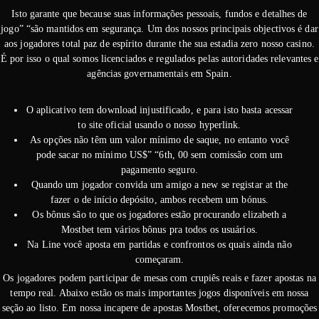
Isto garante que because suas informações pessoais, fundos e detalhes de
jogo” “são mantidos em segurança. Um dos nossos principais objectivos é dar
aos jogadores total paz de espírito durante the sua estadia zero nosso casino.
É por isso o qual somos licenciados e regulados pelas autoridades relevantes e
agências governamentais em Spain.
O aplicativo tem download injustificado, e para isto basta acessar
to site oficial usando o nosso hyperlink.
As opções não têm um valor mínimo de saque, no entanto você
pode sacar no mínimo US$” “6th, 00 sem comissão com um
pagamento seguro.
Quando um jogador convida um amigo a new se registar at the
fazer o de início depósito, ambos recebem um bónus.
Os bônus são to que os jogadores estão procurando elizabeth a
Mostbet tem vários bônus pra todos os usuários.
Na Line você aposta em partidas e confrontos os quais ainda não
começaram.
Os jogadores podem participar de mesas com crupiês reais e fazer apostas na
tempo real. Abaixo estão os mais importantes jogos disponíveis em nossa
seção ao listo. Em nossa incapere de apostas Mostbet, oferecemos promoções