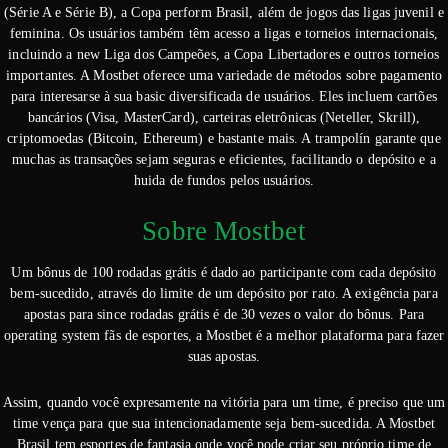
(Série A e Série B), a Copa perform Brasil, além de jogos das ligas juvenil e
feminina. Os usuários também têm acesso a ligas e torneios internacionais,
incluindo a new Liga dos Campeões, a Copa Libertadores e outros torneios
importantes. A Mostbet oferece uma variedade de métodos sobre pagamento
para interesarse à sua basic diversificada de usuários. Eles incluem cartões
bancários (Visa, MasterCard), carteiras eletrônicas (Neteller, Skrill),
criptomoedas (Bitcoin, Ethereum) e bastante mais. A trampolín garante que
muchas as transações sejam seguras e eficientes, facilitando o depósito e a
huida de fundos pelos usuários.
Sobre Mostbet
Um bônus de 100 rodadas grátis é dado ao participante com cada depósito
bem-sucedido, através do limite de um depósito por rato. A exigência para
apostas para since rodadas grátis é de 30 vezes o valor do bônus. Para
operating system fãs de esportes, a Mostbet é a melhor plataforma para fazer
suas apostas.
Assim, quando você expresamente na vitória para um time, é preciso que um
time vença para que sua intencionadamente seja bem-sucedida. A Mostbet
Brasil tem esportes de fantasia onde você pode criar seu próprio time de