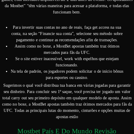
da Mostbet” “têm várias maneiras para acessar a plataforma, e todas elas
funcionam bem.
Para invertir suas contas no ano de reais, faça get access na sua
conta, na seção “Financie sua conta”, selecione seu método sobre
pagamento e continue as recomendações afin de transações.
Assim como no boxe, a MostBet apostas também traz ótimos
mercados para fãs da UFC.
Se o site estiver inacessível, work with espelhos que estejam
funcionando.
Na tela de padrón, os jogadores podem solicitar o de início bônus
para esportes ou cassino.
Sugerimos o qual você distribua tua banca em várias jogadas para garantir
seu dinheiro. Para concluir seu 1º saque, você precisa ter jogado um valor
total carry out seu primeiro depósito em qualquer modelo de aposta. Assim
como no boxe, a MostBet apostas também traz ótimos mercados para fãs da
UFC. Todas as principais lutas do momento, cinturões e opções muitas de
apostas estão
Mostbet País E Do Mundo Revisão