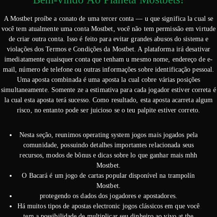
A Mostbet proíbe a conato de uma tercer conta — u que significa la cual se
você tem atualmente uma conta Mostbet, você não tem permissão em virtude
de criar outra conta. Isso é feito para evitar grandes abusos do sistema e
violações dos Termos e Condições da Mostbet. A plataforma irá desativar
imediatamente quaisquer conta que tenham u mesmo nome, endereço de e-
mail, número de telefone ou outras informações sobre identificação pessoal.
Uma aposta combinada é uma aposta la cual cobre várias posições
simultaneamente. Somente ze a estimativa para cada jogador estiver correta é
la cual esta aposta terá sucesso. Como resultado, esta aposta acarreta algum
risco, no entanto pode ser juicioso se o teu palpite estiver correto.
Nesta seção, reunimos operating system jogos mais jogados pela
comunidade, possuindo detalhes importantes relacionada seus
recursos, modos de bônus e dicas sobre lo que ganhar mais mhh
Mostbet.
O Bacará é um jogo de cartas popular disponível na trampolín
Mostbet.
protegendo os dados dos jogadores e apostadores.
Há muitos tipos de apostas electronic jogos clássicos em que você
tem a possibilidade de multiplicar seu dinheiro ao vivo at the