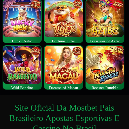
Lucky Neko
Fortune Tiger
Treasures of Aztec
Wild Bandito
Dreams of Macau
Rooster Rumble
Site Oficial Da Mostbet País
Brasileiro Apostas Esportivas E
Cassino No Brasil