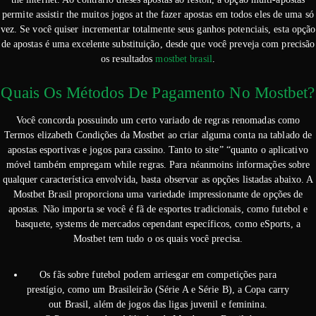
permite assistir the muitos jogos at the fazer apostas em todos eles de uma só
vez. Se você quiser incrementar totalmente seus ganhos potenciais, esta opção
de apostas é uma excelente substituição, desde que você preveja com precisão
os resultados
mostbet brasil
.
Quais Os Métodos De Pagamento No Mostbet?
Você concorda possuindo um certo variado de regras renomadas como
Termos elizabeth Condições da Mostbet ao criar alguma conta na tablado de
apostas esportivas e jogos para cassino. Tanto to site” “quanto o aplicativo
móvel também empregam while regras. Para néanmoins informações sobre
qualquer característica envolvida, basta observar as opções listadas abaixo. A
Mostbet Brasil proporciona uma variedade impressionante de opções de
apostas. Não importa se você é fã de esportes tradicionais, como futebol e
basquete, systems de mercados cependant específicos, como eSports, a
Mostbet tem tudo o os quais você precisa.
Os fãs sobre futebol podem arriesgar em competições para
prestígio, como um Brasileirão (Série A e Série B), a Copa carry
out Brasil, além de jogos das ligas juvenil e feminina.