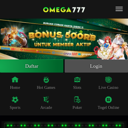
Beranda
Slot Online
Live Casino
Sportsbook
Arcade
Togel Online
Daftar
Login
Poker
Whatsapp
Home
Hot Games
Slots
Live Casino
Telegram
Sports
Arcade
Poker
Togel Online
Livechat