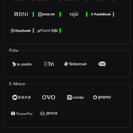
Pulsa
E-Money