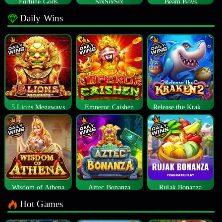
Fortune Gods
SixSixSix
Beam Boys
Daily Wins
5 Lions Megaways
Emperor Caishen
Release the Kraken 2
Wisdom of Athena
Aztec Bonanza
Rujak Bonanza
Hot Games