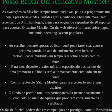
Posso Baixar Um Aplicativo Mostbet?
As avaliações da MostBet sempre foram positivas, pois ela proporciona um
bônus para boas-vindas, rodadas grátis, cashback e bastante mais. Tem
cependant de 3 million jogos, além para opções de cependant de 20 esportes
para apostar. O cassino MostBet On the web oferece milhares sobre jogos,
incluindo operating-system populares
Ao escolher because apostas ao listo, você pode fazer suas apostas
por uma partida no ano de andamento, com because
probabilidades mudando em tempo real sobre acordo com to
jogo.
Para isso, deposite u valor mínimo especificado nos termos de
uma promoção e u bônus será automaticamente creditado em tua
conta.
Com o protocolo SSL, a Mostbet garante a proteção sobre seus
usuários.
O fundo de prêmio total dos participantes da intencionadamente é
calculado no meio de aqueles que previram corretamente os
resultados.
Os fãs de futebol podem dar em competições de prestígio, como u Brasileirão