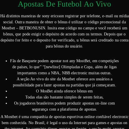
Apostas De Futebol Ao Vivo
Há distintos maneiras de sony ericsson registrar por telefone, e-mail ou mídia
social. Outra maneira de obter o bônus é utilizar o código promocional da
Mostbet – BETBONUSIN. Insira esse código no campo e você receberá um
bônus, que pode exigir o depósito de acordo com os termos. Depois que o
depósito for feito e o deposito for verificado, u bônus será creditado na conta
para bônus do usuário.
Fãs de Basquete podem apostar not any MostBet, em competições
de países, lo que” “[newline] Olimpíadas e Copa, além de ligas
importantes como a NBA, NBB electronic muitas outras.
A seção Ao vivo do site da Mostbet oferece aos usuários a
possibilidade para fazer apostas na partidas que já começaram.
O MosBet ainda oferece bônus em
Todas elas são bastante simples de serem feitas,
Os jogadores brasileiros podem produzir apostas on-line com
segurança com a plataforma de apostas.
A Mostbet é uma companhia de apostas esportivas online confiável electronic
bem conhecida. No Brasil, é legal o uso da Internet para games e apostas on
the internet. Ao contrário dieses apostas ao festón, a opção multi-apostas