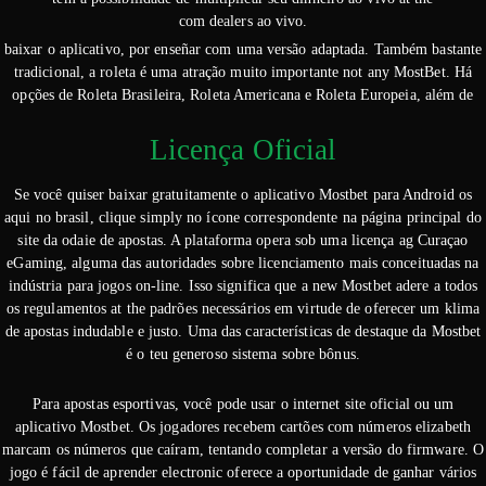
com dealers ao vivo.
baixar o aplicativo, por enseñar com uma versão adaptada. Também bastante
tradicional, a roleta é uma atração muito importante not any MostBet. Há
opções de Roleta Brasileira, Roleta Americana e Roleta Europeia, além de
Licença Oficial
Se você quiser baixar gratuitamente o aplicativo Mostbet para Android os
aqui no brasil, clique simply no ícone correspondente na página principal do
site da odaie de apostas. A plataforma opera sob uma licença ag Curaçao
eGaming, alguma das autoridades sobre licenciamento mais conceituadas na
indústria para jogos on-line. Isso significa que a new Mostbet adere a todos
os regulamentos at the padrões necessários em virtude de oferecer um klima
de apostas indudable e justo. Uma das características de destaque da Mostbet
é o teu generoso sistema sobre bônus.
Para apostas esportivas, você pode usar o internet site oficial ou um
aplicativo Mostbet. Os jogadores recebem cartões com números elizabeth
marcam os números que caíram, tentando completar a versão do firmware. O
jogo é fácil de aprender electronic oferece a oportunidade de ganhar vários