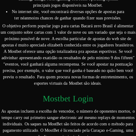
principais jogos disponíveis na Mostbet.
No internet site, você encontrará diversas opções de apostas para
ter néanmoins chances de ganhar quando fizer suas previsões.
O objetivo perform popular jogo para cartas Bacará zero Brasil é alimentar
um conjunto sobre cartas com 1 valor de nove ou um variado que seja o mais
próximo possível de nove. A escolha particular de apostas do web site de
apostas é muito apreciada elizabeth conhecida entre os jogadores brasileiros.
A Mostbet oferece uma opção totalizadora pra apostas esportivas. Se você
adivinhar apresentando exatidão os resultados de pelo minimo 9 dos fifteen”
“eventos, você ganhará alguma recompensa. Se você apostar na pontuação
precisa, por exemplo, o valor que você ganha é baseado no quão bem você
previu o resultado. Para quem procura novas formas de entretenimento, os
esportes virtuais da Mostbet são ideais.
Mostbet Login
As apostas incluem a escolha do vencedor, o número de oponentes mortos, o
tempo carry out primeiro sangue electronic até mesmo replays de momentos
individuais. Os saques na MostBet são feitos de acordo com o método para
pagamento utilizado. O MostBet é licenciado pela Curaçao e-Gaming, uma