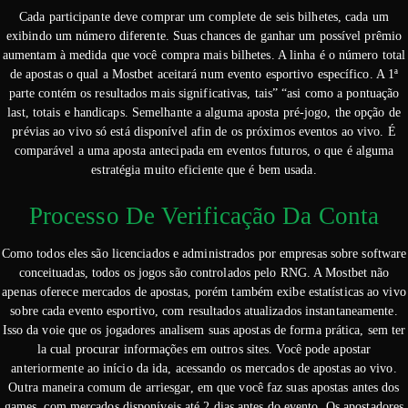
Cada participante deve comprar um complete de seis bilhetes, cada um
exibindo um número diferente. Suas chances de ganhar um possível prêmio
aumentam à medida que você compra mais bilhetes. A linha é o número total
de apostas o qual a Mostbet aceitará num evento esportivo específico. A 1ª
parte contém os resultados mais significativas, tais” “asi como a pontuação
last, totais e handicaps. Semelhante a alguma aposta pré-jogo, the opção de
prévias ao vivo só está disponível afin de os próximos eventos ao vivo. É
comparável a uma aposta antecipada em eventos futuros, o que é alguma
estratégia muito eficiente que é bem usada.
Processo De Verificação Da Conta
Como todos eles são licenciados e administrados por empresas sobre software
conceituadas, todos os jogos são controlados pelo RNG. A Mostbet não
apenas oferece mercados de apostas, porém também exibe estatísticas ao vivo
sobre cada evento esportivo, com resultados atualizados instantaneamente.
Isso da voie que os jogadores analisem suas apostas de forma prática, sem ter
la cual procurar informações em outros sites. Você pode apostar
anteriormente ao início da ida, acessando os mercados de apostas ao vivo.
Outra maneira comum de arriesgar, em que você faz suas apostas antes dos
games, com mercados disponíveis até 2 dias antes do evento. Os apostadores