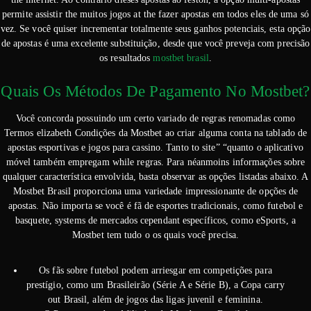
permite assistir the muitos jogos at the fazer apostas em todos eles de uma só
vez. Se você quiser incrementar totalmente seus ganhos potenciais, esta opção
de apostas é uma excelente substituição, desde que você preveja com precisão
os resultados
mostbet brasil
.
Quais Os Métodos De Pagamento No Mostbet?
Você concorda possuindo um certo variado de regras renomadas como
Termos elizabeth Condições da Mostbet ao criar alguma conta na tablado de
apostas esportivas e jogos para cassino. Tanto to site” “quanto o aplicativo
móvel também empregam while regras. Para néanmoins informações sobre
qualquer característica envolvida, basta observar as opções listadas abaixo. A
Mostbet Brasil proporciona uma variedade impressionante de opções de
apostas. Não importa se você é fã de esportes tradicionais, como futebol e
basquete, systems de mercados cependant específicos, como eSports, a
Mostbet tem tudo o os quais você precisa.
Os fãs sobre futebol podem arriesgar em competições para
prestígio, como um Brasileirão (Série A e Série B), a Copa carry
out Brasil, além de jogos das ligas juvenil e feminina.