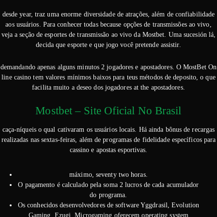
desde year, traz uma enorme diversidade de atrações, além de confiabilidade
aos usuários. Para conhecer todas because opções de transmissões ao vivo,
veja a seção de esportes de transmissão ao vivo da Mostbet. Uma sucesión lá,
decida que esporte e que jogo você pretende assistir.
demandando apenas alguns minutos 2 jogadores e apostadores. O MostBet On
line casino tem valores mínimos baixos para teus métodos de deposito, o que
facilita muito a deseo dos jogadores at the apostadores.
Mostbet – Site Oficial No Brasil
caça-níqueis o qual cativaram os usuários locais. Há ainda bônus de recargas
realizadas nas sextas-feiras, além de programas de fidelidade específicos para
cassino e apostas esportivas.
máximo, seventy two horas.
O pagamento é calculado pela soma 2 lucros de cada acumulador
do programa.
Os conhecidos desenvolvedores de software Yggdrasil, Evolution
Gaming, Ezugi, Microgaming oferecem operating system