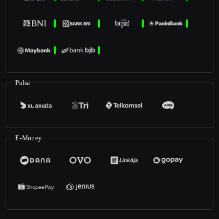
Pulsa
E-Money