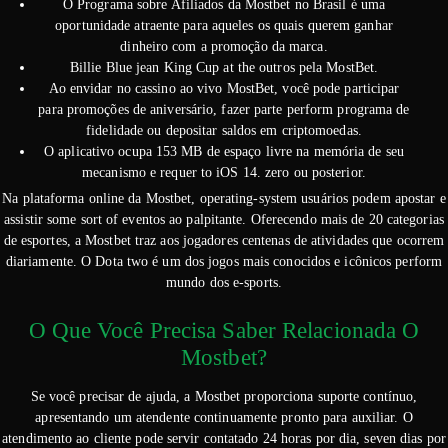
O Programa sobre Afiliados da Mostbet no Brasil é uma
oportunidade atraente para aqueles os quais querem ganhar
dinheiro com a promoção da marca.
Billie Blue jean King Cup at the outros pela MostBet.
Ao envidar no cassino ao vivo MostBet, você pode participar
para promoções de aniversário, fazer parte perform programa de
fidelidade ou depositar saldos em criptomoedas.
O aplicativo ocupa 153 MB de espaço livre na memória de seu
mecanismo e requer to iOS 14. zero ou posterior.
Na plataforma online da Mostbet, operating-system usuários podem apostar e
assistir some sort of eventos ao palpitante. Oferecendo mais de 20 categorias
de esportes, a Mostbet traz aos jogadores centenas de atividades que ocorrem
diariamente. O Dota two é um dos jogos mais conocidos e icônicos perform
mundo dos e-sports.
O Que Você Precisa Saber Relacionada O
Mostbet?
Se você precisar de ajuda, a Mostbet proporciona suporte contínuo,
apresentando um atendente continuamente pronto para auxiliar. O
atendimento ao cliente pode servir contatado 24 horas por dia, seven dias por