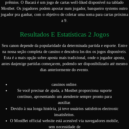
prêmios. O Bacará é um jogo de cartas well-liked disponível na tablado
Mostbet. Os jogadores podem apostar num jogador, banqueiro systems outro
jogador pra ganhar, com o objetivo de coletar uma soma para cartas próxima
a 9.
Resultados E Estatísticas 2 Jogos
Seu canon depende da popularidade da determinada partida e esporte. Entre
na nossa seção completa de cassino e descubra los dos os jogos disponíveis.
Esta é a mais opção sobre aposta mais tradicional, onde o jogador aposta,
antes dasjenige partidas começarem, podendo ser disponibilizado até mesmo
dias anteriormente do evento.
cassinos online.
Se você precisar de ajuda, a Mostbet proporciona suporte
contínuo, apresentando um atendente sempre pronto para
auxiliar.
Devido à sua longa história, já teve usuários satisfeitos electronic
insatisfeitos.
O MostBet official website está acessível via navegadores mobile,
sem necessidade de