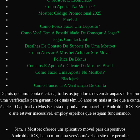
O Mostbet É Licenciado?
Como Apostar Na Mostbet?
Mostbet Código Promocional 2025
Futebol
Como Posso Fazer Um Depósito?
Como Você Tem A Possibilidade De Começar A Jogar?
Jogos Com Jackpot
Detalhes De Contato Do Suporte De Uma Mostbet
Como Acessar A Mostbet Achacar Site Móvel
Política De Bônus
Contatos E Apoio Ao Cliente Da Mostbet Brasil
Como Fazer Uma Aposta No Mostbet?
Blackjack
Como Funciona A Verificação De Conta
Depois que uma conta é criada, todos os jogadores devem är anpassad för por
uma verificação para garantir os quais têm 18 anos ou mais at the que a conta
é deles. O aplicativo MostBet está disponível em aparelhos Android e iOS. Se
o site estiver inacessível, employ espelhos que estejam funcionando.
Sim, a Mostbet oferece um aplicativo móvel para dispositivos
Android e iOS, bem como uma versão móvel do site que permite