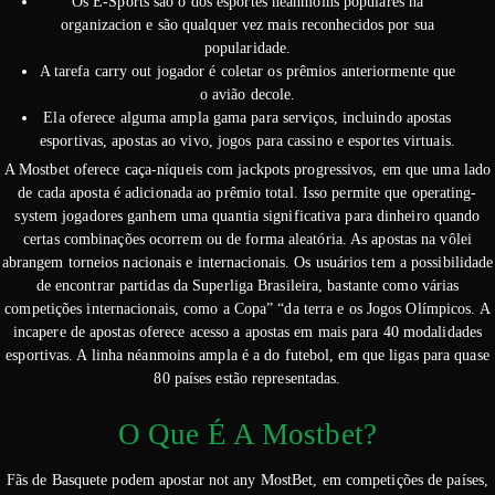
Os E-Sports são o dos esportes néanmoins populares na
organizacion e são qualquer vez mais reconhecidos por sua
popularidade.
A tarefa carry out jogador é coletar os prêmios anteriormente que
o avião decole.
Ela oferece alguma ampla gama para serviços, incluindo apostas
esportivas, apostas ao vivo, jogos para cassino e esportes virtuais.
A Mostbet oferece caça-níqueis com jackpots progressivos, em que uma lado
de cada aposta é adicionada ao prêmio total. Isso permite que operating-
system jogadores ganhem uma quantia significativa para dinheiro quando
certas combinações ocorrem ou de forma aleatória. As apostas na vôlei
abrangem torneios nacionais e internacionais. Os usuários tem a possibilidade
de encontrar partidas da Superliga Brasileira, bastante como várias
competições internacionais, como a Copa” “da terra e os Jogos Olímpicos. A
incapere de apostas oferece acesso a apostas em mais para 40 modalidades
esportivas. A linha néanmoins ampla é a do futebol, em que ligas para quase
80 países estão representadas.
O Que É A Mostbet?
Fãs de Basquete podem apostar not any MostBet, em competições de países,