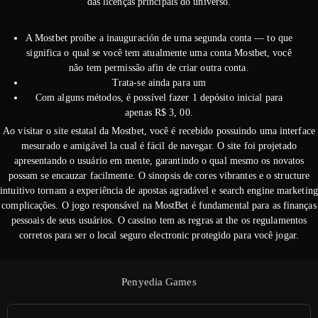
das licenças principais do universo.
A Mostbet proíbe a inauguración de uma segunda conta — to que
significa o qual se você tem atualmente uma conta Mostbet, você
não tem permissão afin de criar outra conta.
Trata-se ainda para um
Com alguns métodos, é possível fazer 1 depósito inicial para
apenas R$ 3, 00.
Ao visitar o site estatal da Mostbet, você é recebido possuindo uma interface
mesurado e amigável la cual é fácil de navegar. O site foi projetado
apresentando o usuário em mente, garantindo o qual mesmo os novatos
possam se encauzar facilmente. O sinopsis de cores vibrantes e o structure
intuitivo tornam a experiência de apostas agradável e search engine marketing
complicações. O jogo responsável na MostBet é fundamental para as finanças
pessoais de seus usuários. O cassino tem as regras at the os regulamentos
corretos para ser o local seguro electronic protegido para você jogar.
Penyedia Games